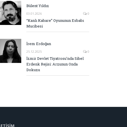
Bülent Yıldız
03.01.2026
0
“Kanlı Kabare” Oyununun Esbabı
Mucibesi
İrem Erdoğan
25.12.2025
0
İzmir Devlet Tiyatrosu’nda Sibel
Erdenk Rejisi: Arzunun Onda
Dokuzu
LETİŞİM