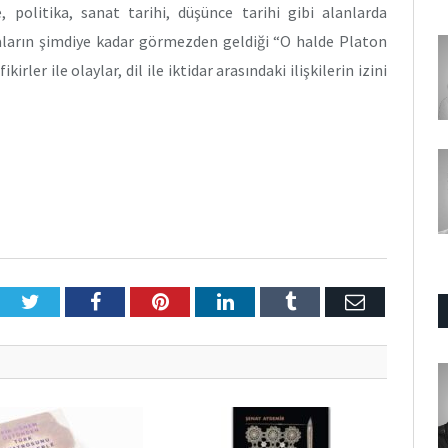
e, politika, sanat tarihi, düşünce tarihi gibi alanlarda
maların şimdiye kadar görmezden geldiği “O halde Platon
ler ile olaylar, dil ile iktidar arasındaki ilişkilerin izini
Twitter
Facebook
Pinterest
LinkedIn
Tumblr
E-
Posta