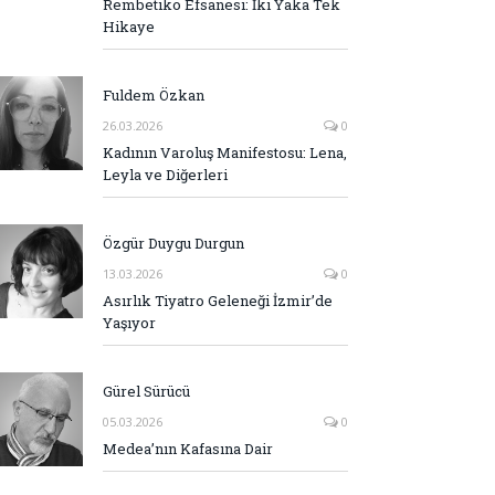
Rembetiko Efsanesi: İki Yaka Tek
Hikaye
Fuldem Özkan
26.03.2026
0
Kadının Varoluş Manifestosu: Lena,
Leyla ve Diğerleri
Özgür Duygu Durgun
13.03.2026
0
Asırlık Tiyatro Geleneği İzmir’de
Yaşıyor
Gürel Sürücü
05.03.2026
0
Medea’nın Kafasına Dair