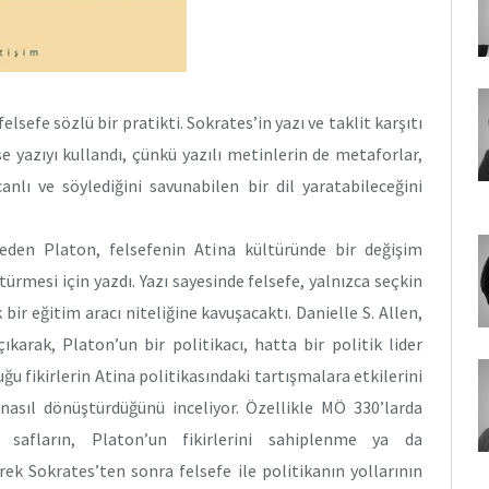
sefe sözlü bir pratikti. Sokrates’in yazı ve taklit karşıtı
se yazıyı kullandı, çünkü yazılı metinlerin de metaforlar,
nlı ve söylediğini savunabilen bir dil yaratabileceğini
şfeden Platon, felsefenin Atina kültüründe bir değişim
rmesi için yazdı. Yazı sayesinde felsefe, yalnızca seçkin
bir eğitim aracı niteliğine kavuşacaktı. Danielle S. Allen,
ıkarak, Platon’un bir politikacı, hatta bir politik lider
 fikirlerin Atina politikasındaki tartışmalara etkilerini
ı nasıl dönüştürdüğünü inceliyor. Özellikle MÖ 330’larda
da safların, Platon’un fikirlerini sahiplenme ya da
rek Sokrates’ten sonra felsefe ile politikanın yollarının