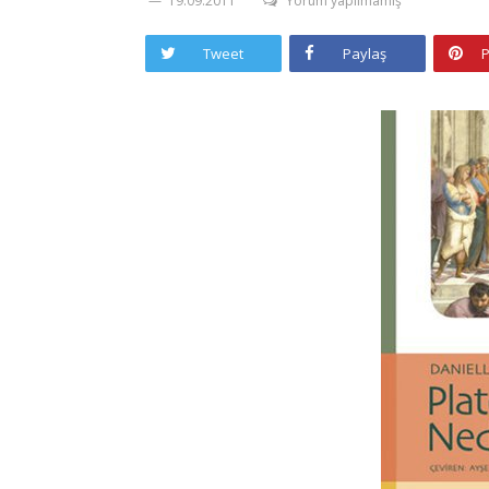
19.09.2011
Yorum yapılmamış
Tweet
Paylaş
P