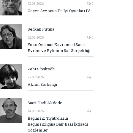
02.08.2026
0
Geçen Sezonun En İyi Oyunları IV
Serkan Fırtına
02.08.2026
0
Yoko Ono’nun Kavramsal Sanat
Evreni ve Eylemin Saf Gerçekliği
Zehra İpşiroğlu
27.07.2026
0
Akran Zorbalığı
Sacit Hadi Akdede
14.07.2026
0
Bağımsız Tiyatroların
Bağımsızlığına Dair Bazı İktisadi
Gözlemler