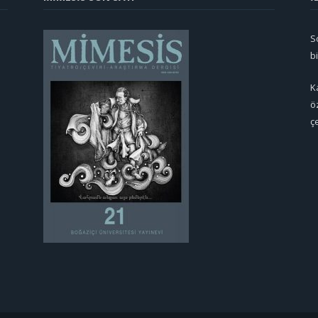
So
b
K
ö
ç