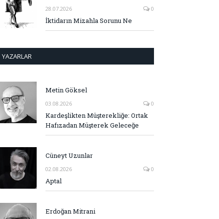
28.07.2026
0
İktidarın Mizahla Sorunu Ne
YAZARLAR
Metin Göksel
03.08.2026
0
Kardeşlikten Müşterekliğe: Ortak
Hafızadan Müşterek Geleceğe
Cüneyt Uzunlar
02.08.2026
0
Aptal
Erdoğan Mitrani