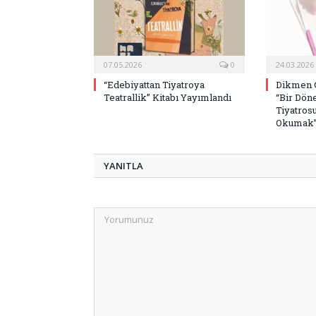
07.05.2026
0
24.03.2026
“Edebiyattan Tiyatroya
Dikmen G
Teatrallik” Kitabı Yayımlandı
“Bir Dön
Tiyatrosu
Okumak
YANITLA