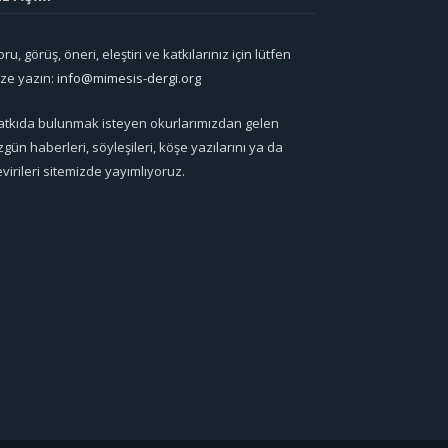
ru, görüş, öneri, eleştiri ve katkılarınız için lütfen
ize yazın:
info@mimesis-dergi.org
atkıda bulunmak isteyen okurlarımızdan gelen
zgün haberleri, söyleşileri, köşe yazılarını ya da
evirileri sitemizde yayımlıyoruz.