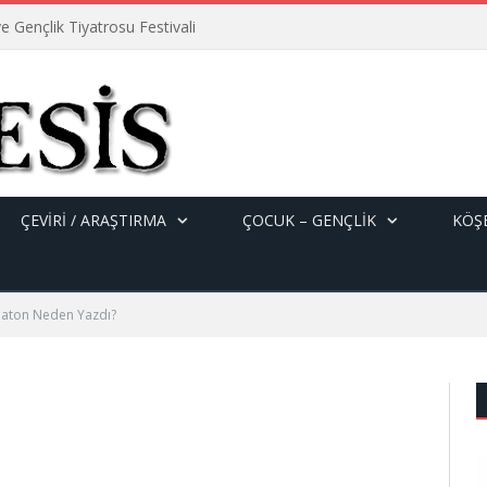
e Gençlik Tiyatrosu Festivali
ÇEVİRİ / ARAŞTIRMA
ÇOCUK – GENÇLIK
KÖŞE
laton Neden Yazdı?