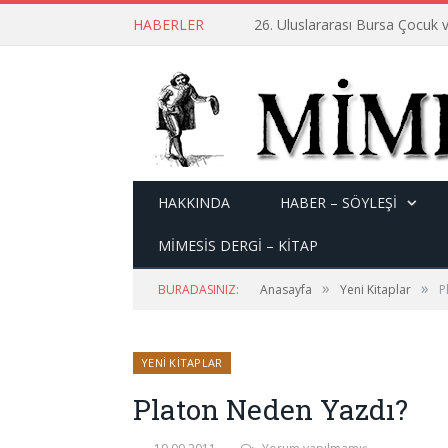
HABERLER
26. Uluslararası Bursa Çocuk v
HAKKINDA
HABER – SÖYLEŞI
MİMESİS DERGİ – KİTAP
»
»
BURADASINIZ:
Anasayfa
Yeni Kitaplar
P
YENI KITAPLAR
Platon Neden Yazdı?