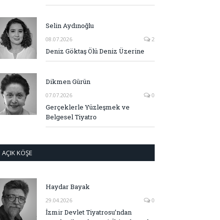
Selin Aydınoğlu
08.07.2026
2
Deniz Göktaş Ölü Deniz Üzerine
Dikmen Gürün
07.07.2026
0
Gerçeklerle Yüzleşmek ve
Belgesel Tiyatro
AÇIK KÖŞE
Haydar Bayak
29.04.2026
0
İzmir Devlet Tiyatrosu’ndan