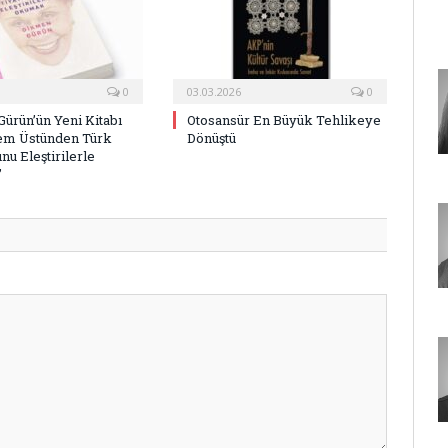
0
03.03.2026
0
ürün’ün Yeni Kitabı
Otosansür En Büyük Tehlikeye
em Üstünden Türk
Dönüştü
nu Eleştirilerle
”