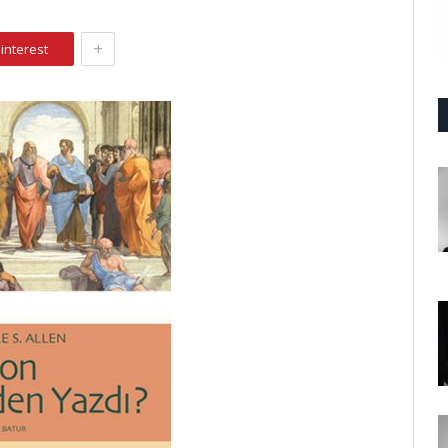
+
interest