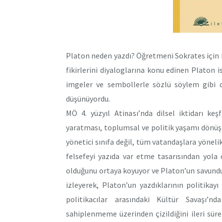
Platon neden yazdı? Öğretmeni Sokrates için fel
fikirlerini diyaloglarına konu edinen Platon i
imgeler ve sembollerle sözlü söylem gibi ca
düşünüyordu.
MÖ 4. yüzyıl Atinası’nda dilsel iktidarı ke
yaratması, toplumsal ve politik yaşamı dönüştü
yönetici sınıfa değil, tüm vatandaşlara yönelik 
felsefeyi yazıda var etme tasarısından yola ç
olduğunu ortaya koyuyor ve Platon’un savunduğu
izleyerek, Platon’un yazdıklarının politikay
politikacılar arasındaki Kültür Savaşı’n
sahiplenmeme üzerinden çizildiğini ileri süre