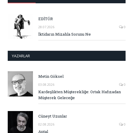
EDİTÖR
28.07.2026
0
İktidarın Mizahla Sorunu Ne
YAZARLAR
Metin Göksel
03.08.2026
0
Kardeşlikten Müşterekliğe: Ortak Hafızadan
Müşterek Geleceğe
Cüneyt Uzunlar
02.08.2026
0
Aptal