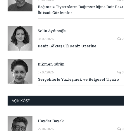
Bağımsız Tiyatroların Bağımsızlığına Dair Bazı
İktisadi Gözlemler
Selin Aydınoğlu
08.07.2026
2
Deniz Göktaş Ölü Deniz Üzerine
Dikmen Gürün
07.07.2026
0
Gerçeklerle Yüzleşmek ve Belgesel Tiyatro
AÇIK KÖŞE
Haydar Bayak
29.04.2026
0