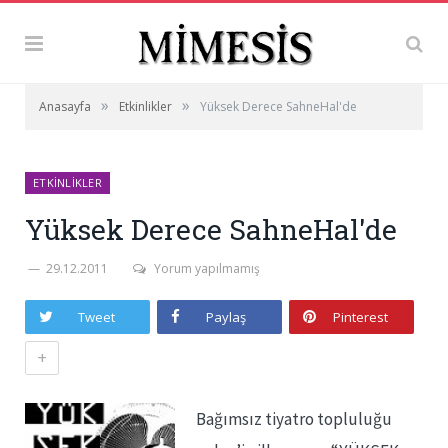
»
»
Anasayfa
Etkinlikler
Yüksek Derece SahneHal'de
ETKINLIKLER
Yüksek Derece SahneHal'de
29.12.2011
Yorum yapılmamış
Tweet
Paylaş
Pinterest
+
Bağımsız tiyatro topluluğu