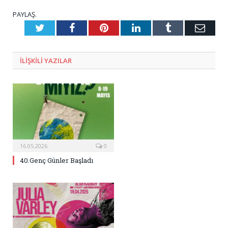
PAYLAŞ.
Twitter
Facebook
Pinterest
LinkedIn
Tumblr
E-
Posta
ILIŞKILI
YAZILAR
16.05.2026
0
40.Genç Günler Başladı