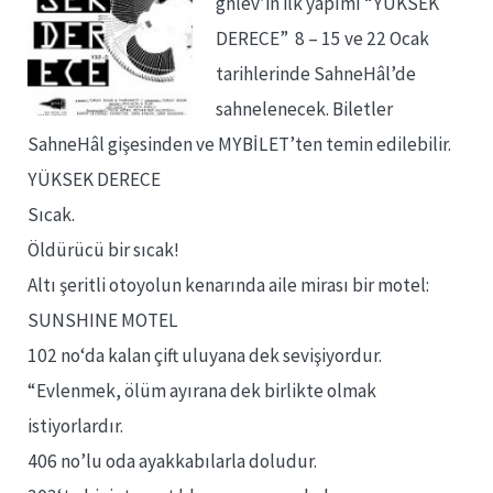
gnlev’in ilk yapımı “YÜKSEK
DERECE” 8 – 15 ve 22 Ocak
tarihlerinde SahneHâl’de
sahnelenecek. Biletler
SahneHâl gişesinden ve MYBİLET’ten temin edilebilir.
YÜKSEK DERECE
Sıcak.
Öldürücü bir sıcak!
Altı şeritli otoyolun kenarında aile mirası bir motel:
SUNSHINE MOTEL
102 no‘da kalan çift uluyana dek sevişiyordur.
“Evlenmek, ölüm ayırana dek birlikte olmak
istiyorlardır.
406 no’lu oda ayakkabılarla doludur.