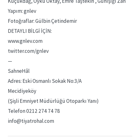
Küçükdağ, Öykü Oktay, Emre Taştekin , Günışığı Zan
Yapım: gnlev
Fotoğraflar: Gülbin Çetindemir
DETAYLI BİLGİ İÇİN:
www.gnlev.com
twitter.com/gnlev
—
SahneHâl
Adres: Eski Osmanlı Sokak No:3/A
Mecidiyeköy
(Şişli Emniyet Müdürlüğü Otoparkı Yanı)
Telefon 0212 274 74 78
info@tiyatrohal.com