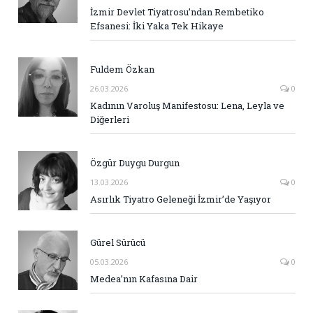
İzmir Devlet Tiyatrosu’ndan Rembetiko
Efsanesi: İki Yaka Tek Hikaye
Fuldem Özkan
26.03.2026
0
Kadının Varoluş Manifestosu: Lena, Leyla ve
Diğerleri
Özgür Duygu Durgun
13.03.2026
0
Asırlık Tiyatro Geleneği İzmir’de Yaşıyor
Gürel Sürücü
05.03.2026
0
Medea’nın Kafasına Dair