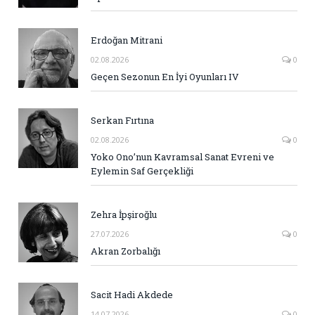
Erdoğan Mitrani
02.08.2026
0
Geçen Sezonun En İyi Oyunları IV
Serkan Fırtına
02.08.2026
0
Yoko Ono’nun Kavramsal Sanat Evreni ve
Eylemin Saf Gerçekliği
Zehra İpşiroğlu
27.07.2026
0
Akran Zorbalığı
Sacit Hadi Akdede
14.07.2026
0