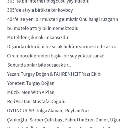
303‘te bir internet blogcusu yayındadır.
305‘de atıyla birlikte bir kovboy.
404‘e ise yeni bir müşteri gelmiştir. Onu hangi rüzgarın
bu motele attığı bilinmemektedir.
Motelden çıkmak imkansızdır.
Dışarıda öldürücü bir sıcak hüküm sürmektedir artık.
Cırcır böceklerinden başka bir şey yoktur sanki!
Sonunda onlar bile susacaktır…
Yazan: Turgay Doğan & FAHRENHEIT Yazı Ekibi
Yöneten: Turgay Doğan
Müzik: Men With A Plan
Reji Asistanı:Mustafa Doğulu
OYUNCULAR: Tolga Akman, Reyhan Nur
Çalıkoğlu, Sarper Çelikbaş , Fahrettin Eren Dinler, Uğur