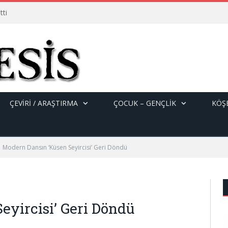
tti
ÇEVİRİ / ARAŞTIRMA
ÇOCUK – GENÇLIK
KÖŞE
Modern Dansın ‘Küsen Seyircisi’ Geri Döndü
eyircisi’ Geri Döndü