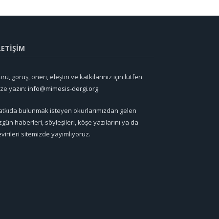
LETİŞİM
ru, görüş, öneri, eleştiri ve katkılarınız için lütfen
ize yazın:
info@mimesis-dergi.org
atkıda bulunmak isteyen okurlarımızdan gelen
zgün haberleri, söyleşileri, köşe yazılarını ya da
evirileri sitemizde yayımlıyoruz.