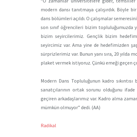
“O zamanlar üniversitelere gider, temsiller
modern dansı tanıtmaya çalışırdık. Böyle bi
dans bölümleri açıldı. O çalışmalar semeresini
son sınıf öğrencileri bizim topluluğumuzda ye
bizim seyircilerimiz. Gençlik bizim hedefi
seyircimiz var. Ama yine de hedefimizden şa
sürprizlerimiz var. Bunun yanı sıra, 20 yılda
plaket vermek istiyoruz. Çünkü emeği geçen çok
Modern Dans Topluluğunun kadro sıkıntısı 
sanatçılarının ortak sorunu olduğunu ifade 
geçiren arkadaşlarımız var. Kadro alma zamanı
mümkün olmuyor” dedi. (AA)
Radikal