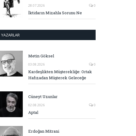
28.07.2026
0
İktidarın Mizahla Sorunu Ne
YAZARLAR
Metin Göksel
03.08.2026
0
Kardeşlikten Müşterekliğe: Ortak
Hafızadan Müşterek Geleceğe
Cüneyt Uzunlar
02.08.2026
0
Aptal
Erdoğan Mitrani