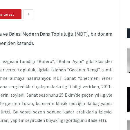
+
interest
a ve Balesi Modern Dans Topluluğu (MDT), bir dönem
 yeniden kazandı.
 ezgisini tanıdığı “Bolero”, “Bahar Ayini” gibi klasikler
yer veren topluluk, ilgiyle izlenen “Gecenin Rengi” isimli
sahne almaya hazırlanıyor. MDT Sanat Yönetmeni Yener
 sergiledikleri çalışmalarla ilgili bilgi verirken, 2011-
erini söyledi. Sanat sezonunu 25 Ekim’de geçen yıl ilgiyle
ile getiren Turan, bu eserin klasik müziğin iki baş yapıtı
lirtti. Bu yapıtı sezon sonuna kadar aralıklarla izleyici
ran, yapıtın seyirciden büyük ilgi gördüğünü ifade etti.