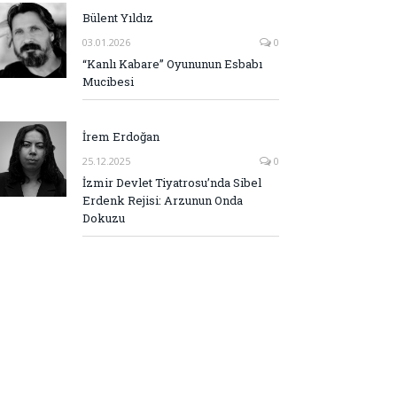
Bülent Yıldız
03.01.2026
0
“Kanlı Kabare” Oyununun Esbabı
Mucibesi
İrem Erdoğan
25.12.2025
0
İzmir Devlet Tiyatrosu’nda Sibel
Erdenk Rejisi: Arzunun Onda
Dokuzu