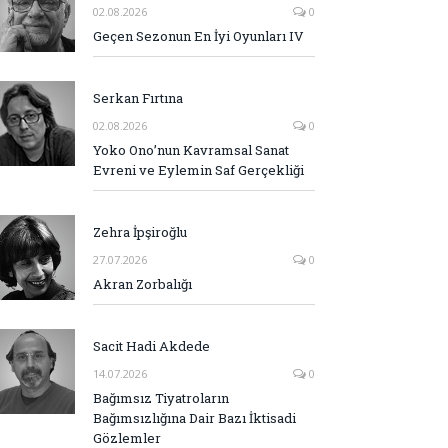
02.08.2026
0
Geçen Sezonun En İyi Oyunları IV
Serkan Fırtına
02.08.2026
0
Yoko Ono’nun Kavramsal Sanat
Evreni ve Eylemin Saf Gerçekliği
Zehra İpşiroğlu
27.07.2026
0
Akran Zorbalığı
Sacit Hadi Akdede
14.07.2026
0
Bağımsız Tiyatroların
Bağımsızlığına Dair Bazı İktisadi
Gözlemler