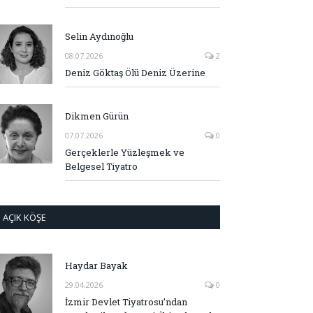
Selin Aydınoğlu
08.07.2026
2
Deniz Göktaş Ölü Deniz Üzerine
Dikmen Gürün
07.07.2026
0
Gerçeklerle Yüzleşmek ve
Belgesel Tiyatro
AÇIK KÖŞE
Haydar Bayak
29.04.2026
0
İzmir Devlet Tiyatrosu’ndan