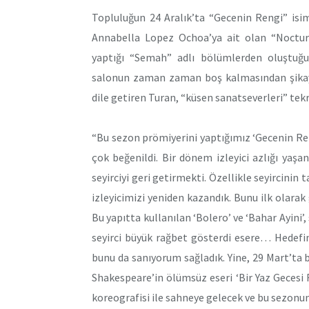
Topluluğun 24 Aralık’ta “Gecenin Rengi” isiml
Annabella Lopez Ochoa’ya ait olan “Nocturn
yaptığı “Semah” adlı bölümlerden oluştuğun
salonun zaman zaman boş kalmasından şikayet 
dile getiren Turan, “küsen sanatseverleri” tekr
“Bu sezon prömiyerini yaptığımız ‘Gecenin Rengi
çok beğenildi. Bir dönem izleyici azlığı yaşa
seyirciyi geri getirmekti. Özellikle seyircinin 
izleyicimizi yeniden kazandık. Bunu ilk olarak
Bu yapıtta kullanılan ‘Bolero’ ve ‘Bahar Ayini’, 
seyirci büyük rağbet gösterdi esere… Hedefi
bunu da sanıyorum sağladık. Yine, 29 Mart’ta
Shakespeare’in ölümsüz eseri ‘Bir Yaz Gecesi
koreografisi ile sahneye gelecek ve bu sezonun