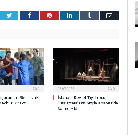
Twitter
Facebook
Pinterest
LinkedIn
Tumblr
E-
Posta
0
25.07.2026
0
Figüranları 950 TL’lik
İstanbul Devlet Tiyatrosu,
Mecbur Bıraktı
‘Lysistrata’ Oyunuyla Kosova’da
Sahne Aldı