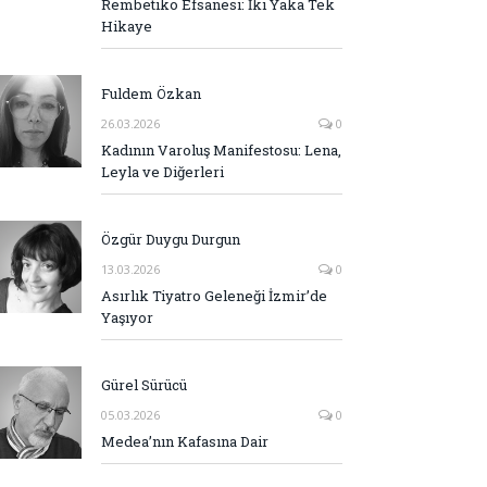
Rembetiko Efsanesi: İki Yaka Tek
Hikaye
Fuldem Özkan
26.03.2026
0
Kadının Varoluş Manifestosu: Lena,
Leyla ve Diğerleri
Özgür Duygu Durgun
13.03.2026
0
Asırlık Tiyatro Geleneği İzmir’de
Yaşıyor
Gürel Sürücü
05.03.2026
0
Medea’nın Kafasına Dair