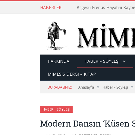
HABERLER
Bilgesu Erenus Hayatını Kaybe
HAKKINDA
HABER – SÖYLEŞI
MİMESİS DERGİ – KİTAP
»
»
BURADASINIZ:
Anasayfa
Haber - Söyleşi
HABER - SÖYLEŞI
Modern Dansın ‘Küsen S