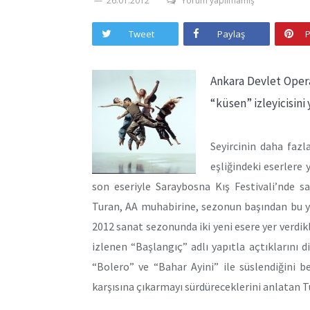
26.01.2012
Yorum yapılmamış
Tweet
Paylaş
P
Ankara Devlet Oper
“küsen” izleyicisini
Seyircinin daha fazla
eşliğindeki eserlere 
son eseriyle Saraybosna Kış Festivali’nde 
Turan, AA muhabirine, sezonun başından bu yana
2012 sanat sezonunda iki yeni esere yer verdikl
izlenen “Başlangıç” adlı yapıtla açtıklarını d
“Bolero” ve “Bahar Ayini” ile süslendiğini be
karşısına çıkarmayı sürdüreceklerini anlatan Tu