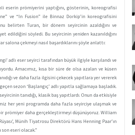
i eserin prömiyerini yaptığını, gösterinin, koreografisi
e” ve “In Fusion” ile Binnaz Dorkip’in koreografisini
u belirten Turan, bir dönem seyircinin azaldığını ve
edildiğini söyledi. Bu seyircinin yeniden kazanıldığını
ar salona çekmeyi nasıl başardıklarını şöyle anlattı:
’ adlı eser seyirci tarafından büyük ilgiyle karşılandı ve
nıyordu. Amacımız, kısa bir süre de olsa azalan ve küsen
tanıdığı ve daha fazla ilgisini çekecek yapıtlara yer vererek
 geçen sezon ‘Başlangıç’ adlı yapıtla sağlamaya başladık.
seyircinin tanıdığı, klasik baş yapıtlardı. Onun da etkisiyle
miz her yeni programda daha fazla seyirciye ulaşmak ve
 bir prömiyer daha gerçekleştirmeyi düşünüyoruz. William
 Rüyası’, Münih Tiyatrosu Direktörü Hans Henning Paar’ın
 son eseri olacak.”