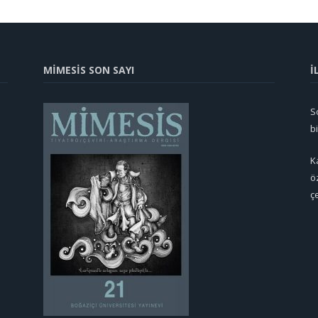
MİMESİS SON SAYI
İ
So
b
K
ö
ç