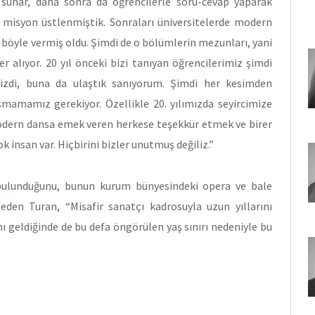
 sunar, daha sonra da öğrencilerle soru-cevap yaparak
r misyon üstlenmiştik. Sonraları üniversitelerde modern
 böyle vermiş oldu. Şimdi de o bölümlerin mezunları, yani
r alıyor. 20 yıl önceki bizi tanıyan öğrencilerimiz şimdi
mizdi, buna da ulaştık sanıyorum. Şimdi her kesimden
şmamamız gerekiyor. Özellikle 20. yılımızda seyircimize
 modern dansa emek veren herkese teşekkür etmek ve birer
 insan var. Hiçbirini bizler unutmuş değiliz.”
bulunduğunu, bunun kurum bünyesindeki opera ve bale
eden Turan, “Misafir sanatçı kadrosuyla uzun yıllarını
 geldiğinde de bu defa öngörülen yaş sınırı nedeniyle bu