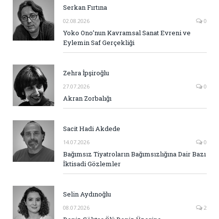
Serkan Fırtına
02.08.2026
0
Yoko Ono’nun Kavramsal Sanat Evreni ve
Eylemin Saf Gerçekliği
Zehra İpşiroğlu
27.07.2026
0
Akran Zorbalığı
Sacit Hadi Akdede
14.07.2026
0
Bağımsız Tiyatroların Bağımsızlığına Dair Bazı
İktisadi Gözlemler
Selin Aydınoğlu
08.07.2026
2