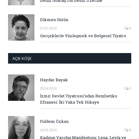
Deniz Göktaş Ölü Deniz Üzerine
Dikmen Gürün
07.07.2026
0
Gerçeklerle Yüzleşmek ve Belgesel Tiyatro
AÇIK KÖŞE
Haydar Bayak
29.04.2026
0
İzmir Devlet Tiyatrosu’ndan Rembetiko
Efsanesi: İki Yaka Tek Hikaye
Fuldem Özkan
26.03.2026
0
Kadının Varoluş Manifestosu: Lena, Leyla ve