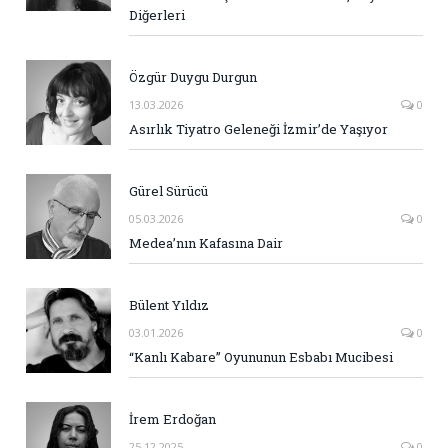
Diğerleri
Özgür Duygu Durgun
13.03.2026
0
Asırlık Tiyatro Geleneği İzmir’de Yaşıyor
Gürel Sürücü
05.03.2026
0
Medea’nın Kafasına Dair
Bülent Yıldız
03.01.2026
0
“Kanlı Kabare” Oyununun Esbabı Mucibesi
İrem Erdoğan
25.12.2025
0