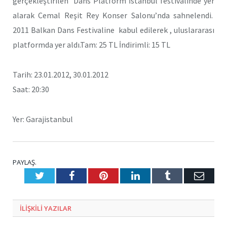
gerçekleştirilen Dans Platform İstanbul festivalinde yer
alarak Cemal Reşit Rey Konser Salonu’nda sahnelendi.
2011 Balkan Dans Festivaline kabul edilerek , uluslararası
platformda yer aldı.Tam: 25 TL İndirimli: 15 TL
Tarih: 23.01.2012, 30.01.2012
Saat: 20:30
Yer: Garajistanbul
PAYLAŞ.
Twitter
Facebook
Pinterest
LinkedIn
Tumblr
E-
Posta
ILIŞKILI
YAZILAR