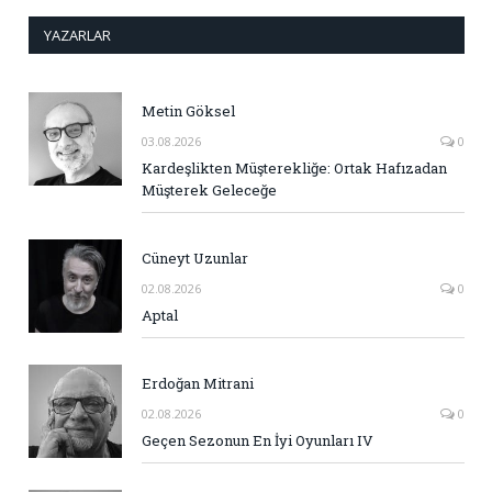
YAZARLAR
Metin Göksel
03.08.2026
0
Kardeşlikten Müşterekliğe: Ortak Hafızadan
Müşterek Geleceğe
Cüneyt Uzunlar
02.08.2026
0
Aptal
Erdoğan Mitrani
02.08.2026
0
Geçen Sezonun En İyi Oyunları IV