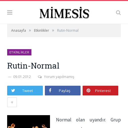
»
»
Anasayfa
Etkinlikler
Rutin-Normal
ETKINLIKLER
Rutin-Normal
09.01.2012
Yorum yapılmamış
Tweet
Paylaş
Pinterest
+
Normal olan uyandır. Grup