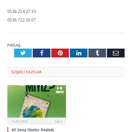
0536 214 27 33
0536 722 20 07
PAYLAŞ.
Twitter
Facebook
Pinterest
LinkedIn
Tumblr
E-
Posta
ILIŞKILI
YAZILAR
16.05.2026
0
40.Genç Günler Başladı