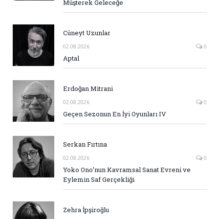
Müşterek Geleceğe
Cüneyt Uzunlar
02.08.2026
0
Aptal
Erdoğan Mitrani
02.08.2026
0
Geçen Sezonun En İyi Oyunları IV
Serkan Fırtına
02.08.2026
0
Yoko Ono’nun Kavramsal Sanat Evreni ve
Eylemin Saf Gerçekliği
Zehra İpşiroğlu