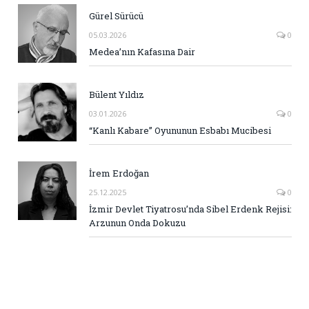
Gürel Sürücü
05.03.2026
0
Medea’nın Kafasına Dair
Bülent Yıldız
03.01.2026
0
“Kanlı Kabare” Oyununun Esbabı Mucibesi
İrem Erdoğan
25.12.2025
0
İzmir Devlet Tiyatrosu’nda Sibel Erdenk Rejisi:
Arzunun Onda Dokuzu