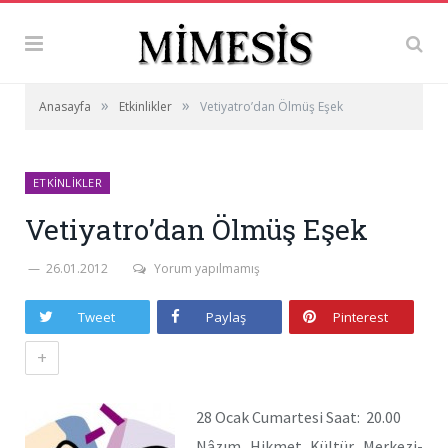
»
»
Anasayfa
Etkinlikler
Vetiyatro’dan Ölmüş Eşek
ETKINLIKLER
Vetiyatro’dan Ölmüş Eşek
26.01.2012
Yorum yapılmamış
Tweet
Paylaş
Pinterest
+
28 Ocak Cumartesi Saat: 20.00
Nâzım Hikmet Kültür Merkezi-