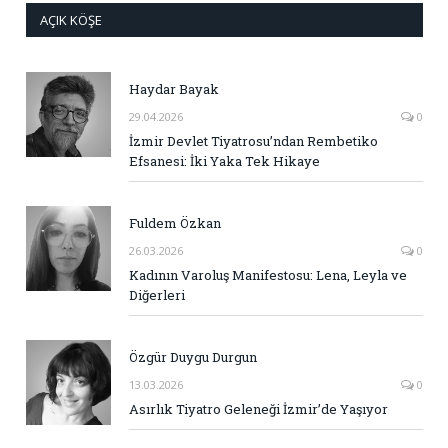
AÇIK KÖŞE
Haydar Bayak
29.04.2026
0
İzmir Devlet Tiyatrosu’ndan Rembetiko
Efsanesi: İki Yaka Tek Hikaye
Fuldem Özkan
26.03.2026
0
Kadının Varoluş Manifestosu: Lena, Leyla ve
Diğerleri
Özgür Duygu Durgun
13.03.2026
0
Asırlık Tiyatro Geleneği İzmir’de Yaşıyor