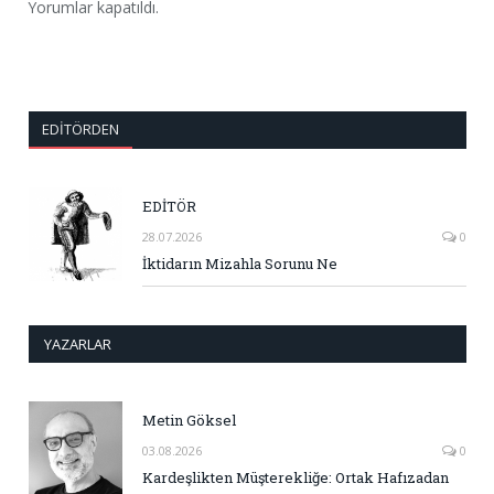
Yorumlar kapatıldı.
EDITÖRDEN
EDİTÖR
28.07.2026
0
İktidarın Mizahla Sorunu Ne
YAZARLAR
Metin Göksel
03.08.2026
0
Kardeşlikten Müşterekliğe: Ortak Hafızadan