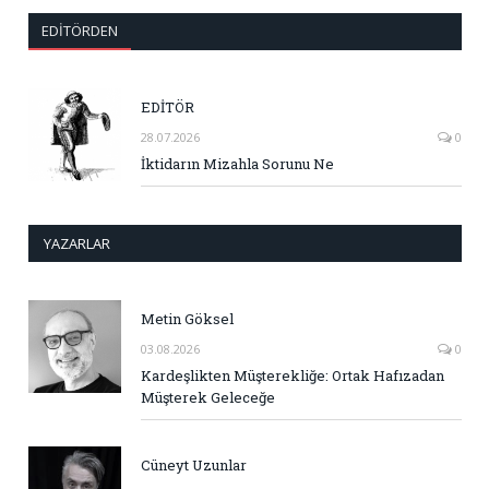
EDITÖRDEN
EDİTÖR
28.07.2026
0
İktidarın Mizahla Sorunu Ne
YAZARLAR
Metin Göksel
03.08.2026
0
Kardeşlikten Müşterekliğe: Ortak Hafızadan
Müşterek Geleceğe
Cüneyt Uzunlar