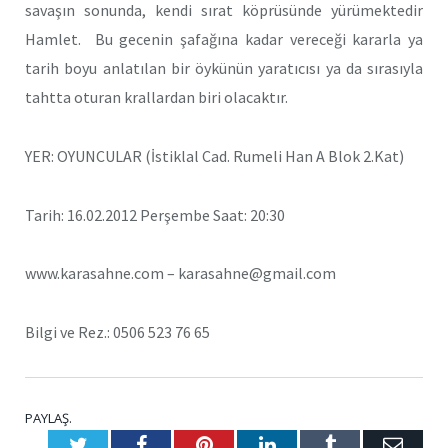
savaşın sonunda, kendi sırat köprüsünde yürümektedir
Hamlet. Bu gecenin şafağına kadar vereceği kararla ya
tarih boyu anlatılan bir öykünün yaratıcısı ya da sırasıyla
tahtta oturan krallardan biri olacaktır.
YER: OYUNCULAR (İstiklal Cad. Rumeli Han A Blok 2.Kat)
Tarih: 16.02.2012 Perşembe Saat: 20:30
www.karasahne.com – karasahne@gmail.com
Bilgi ve Rez.: 0506 523 76 65
PAYLAŞ.
Twitter
Facebook
Pinterest
LinkedIn
Tumblr
E-