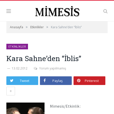
»
»
Anasayfa
Etkinlikler
Kara Sahne’den “İblis”
ETKINLIKLER
Kara Sahne’den “İblis”
13.02.2012
Yorum yapılmamış
Tweet
Paylaş
Pinterest
+
Mimesis/Etkinlik :