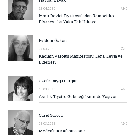
Haydar Bayak
29.04.2026
0
İzmir Devlet Tiyatrosu’ndan Rembetiko
Efsanesi: İki Yaka Tek Hikaye
Fuldem Özkan
26.03.2026
0
Kadının Varoluş Manifestosu: Lena, Leyla ve
Diğerleri
Özgür Duygu Durgun
13.03.2026
0
Asırlık Tiyatro Geleneği İzmir’de Yaşıyor
Gürel Sürücü
05.03.2026
0
Medea’nın Kafasına Dair