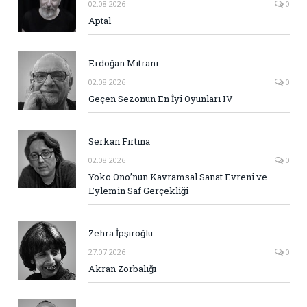
02.08.2026
0
Aptal
Erdoğan Mitrani
02.08.2026
0
Geçen Sezonun En İyi Oyunları IV
Serkan Fırtına
02.08.2026
0
Yoko Ono’nun Kavramsal Sanat Evreni ve
Eylemin Saf Gerçekliği
Zehra İpşiroğlu
27.07.2026
0
Akran Zorbalığı