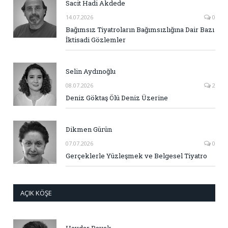
Sacit Hadi Akdede
14.07.2026
0
Bağımsız Tiyatroların Bağımsızlığına Dair Bazı
İktisadi Gözlemler
Selin Aydınoğlu
08.07.2026
2
Deniz Göktaş Ölü Deniz Üzerine
Dikmen Gürün
07.07.2026
0
Gerçeklerle Yüzleşmek ve Belgesel Tiyatro
AÇIK KÖŞE