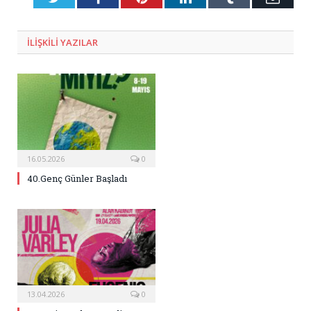
Posta
ILIŞKILI
YAZILAR
16.05.2026
0
40.Genç Günler Başladı
13.04.2026
0