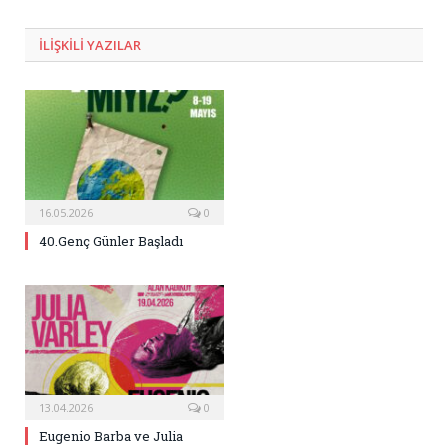
Posta
ILIŞKILI
YAZILAR
16.05.2026
0
40.Genç Günler Başladı
13.04.2026
0
Eugenio Barba ve Julia