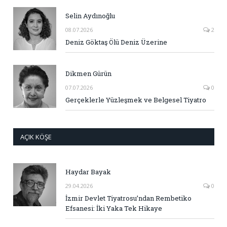
Selin Aydınoğlu
08.07.2026
2
Deniz Göktaş Ölü Deniz Üzerine
Dikmen Gürün
07.07.2026
0
Gerçeklerle Yüzleşmek ve Belgesel Tiyatro
AÇIK KÖŞE
Haydar Bayak
29.04.2026
0
İzmir Devlet Tiyatrosu’ndan Rembetiko
Efsanesi: İki Yaka Tek Hikaye