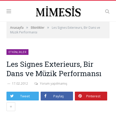
»
»
Anasayfa
Etkinlikler
Les Signes Exterieurs, Bir Dans ve
Müzik Performansı
ETKINLIKLER
Les Signes Exterieurs, Bir
Dans ve Müzik Performansı
17.02.2012
Yorum yapılmamış
Tweet
Paylaş
Pinterest
+