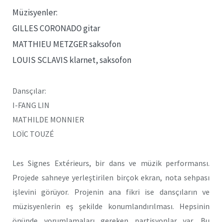
Müzisyenler:
GILLES CORONADO gitar
MATTHIEU METZGER saksofon
LOUIS SCLAVIS klarnet, saksofon
Dansçılar:
I-FANG LIN
MATHILDE MONNIER
LOÏC TOUZÉ
Les Signes Extérieurs, bir dans ve müzik performansı.
Projede sahneye yerleştirilen birçok ekran, nota sehpası
işlevini görüyor. Projenin ana fikri ise dansçıların ve
müzisyenlerin eş şekilde konumlandırılması. Hepsinin
önünde yorumlamaları gereken partisyonlar var. Bu