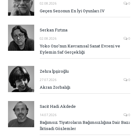
02.08.2026
0
Geçen Sezonun En İyi Oyunları IV
Serkan Fırtına
02.08.2026
0
Yoko Ono’nun Kavramsal Sanat Evreni ve
Eylemin Saf Gerçekliği
Zehra İpşiroğlu
27.07.2026
0
Akran Zorbalığı
Sacit Hadi Akdede
14.07.2026
0
Bağımsız Tiyatroların Bağımsızlığına Dair Bazı
İktisadi Gözlemler