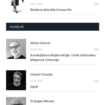
28.07.2026
0
İktidarın Mizahla Sorunu Ne
YAZARLAR
Metin Göksel
03.08.2026
0
Kardeşlikten Müşterekliğe: Ortak Hafızadan
Müşterek Geleceğe
Cüneyt Uzunlar
02.08.2026
0
Aptal
Erdoğan Mitrani