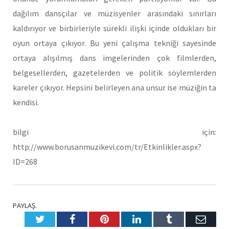
dağılım dansçılar ve müzisyenler arasındaki sınırları
kaldırıyor ve birbirleriyle sürekli ilişki içinde oldukları bir
oyun ortaya çıkıyor. Bu yeni çalışma tekniği sayesinde
ortaya alışılmış dans imgelerinden çok filmlerden,
belgesellerden, gazetelerden ve politik söylemlerden
kareler çıkıyor. Hepsini belirleyen ana unsur ise müziğin ta
kendisi.
bilgi için:
http://www.borusanmuzikevi.com/tr/Etkinlikler.aspx?
ID=268
PAYLAŞ.
Twitter
Facebook
Pinterest
LinkedIn
Tumblr
E-