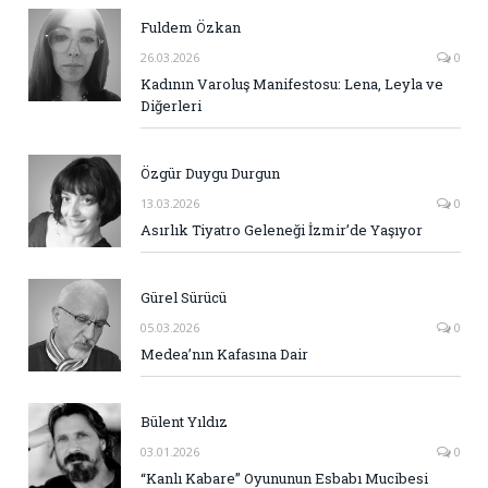
Fuldem Özkan
26.03.2026
0
Kadının Varoluş Manifestosu: Lena, Leyla ve
Diğerleri
Özgür Duygu Durgun
13.03.2026
0
Asırlık Tiyatro Geleneği İzmir’de Yaşıyor
Gürel Sürücü
05.03.2026
0
Medea’nın Kafasına Dair
Bülent Yıldız
03.01.2026
0
“Kanlı Kabare” Oyununun Esbabı Mucibesi