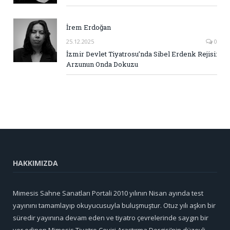
İrem Erdoğan
25.12.2025
0
İzmir Devlet Tiyatrosu’nda Sibel Erdenk Rejisi:
Arzunun Onda Dokuzu
HAKKIMIZDA
Mimesis Sahne Sanatları Portali 2010 yılının Nisan ayında test
yayınını tamamlayıp okuyucusuyla buluşmuştur. Otuz yılı aşkın bir
süredir yayınına devam eden ve tiyatro çevrelerinde saygın bir
yer edinen Mimesis Tiyatro Çeviri Araştırma Dergisi’nin düzeyli