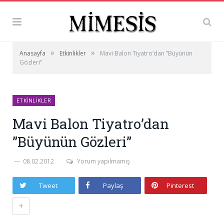
»
»
Anasayfa
Etkinlikler
Mavi Balon Tiyatro’dan ”Büyünün
Gözleri”
ETKINLIKLER
Mavi Balon Tiyatro’dan
”Büyünün Gözleri”
08.02.2012
Yorum yapılmamış
Tweet
Paylaş
Pinterest
+