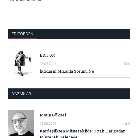
EDITÖRDEN
EDİTÖR
28.07.2026
0
İktidarın Mizahla Sorunu Ne
YAZARLAR
Metin Göksel
03.08.2026
0
Kardeşlikten Müşterekliğe: Ortak Hafızadan
Müşterek Geleceğe