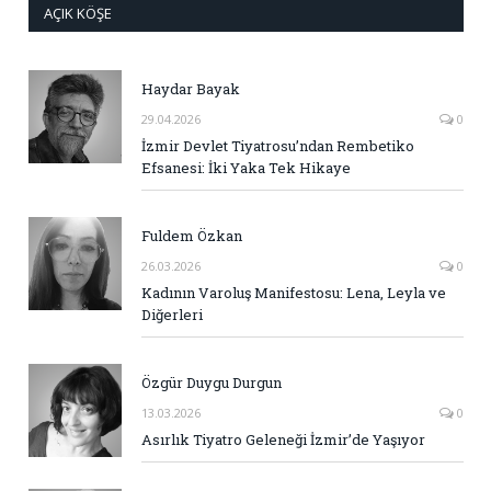
AÇIK KÖŞE
Haydar Bayak
29.04.2026
0
İzmir Devlet Tiyatrosu’ndan Rembetiko
Efsanesi: İki Yaka Tek Hikaye
Fuldem Özkan
26.03.2026
0
Kadının Varoluş Manifestosu: Lena, Leyla ve
Diğerleri
Özgür Duygu Durgun
13.03.2026
0
Asırlık Tiyatro Geleneği İzmir’de Yaşıyor