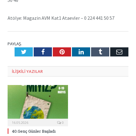
50 46
Atölye: Magazin AVM Kat1 Ataevler – 0 224 441 50 57
PAYLAŞ.
Twitter
Facebook
Pinterest
LinkedIn
Tumblr
E-
Posta
ILIŞKILI
YAZILAR
16.05.2026
0
40.Genç Günler Başladı