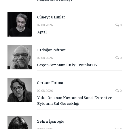
Cüneyt Uzunlar
02.08.2026
0
Aptal
Erdoğan Mitrani
02.08.2026
0
Geçen Sezonun En İyi Oyunları IV
Serkan Fırtına
02.08.2026
0
Yoko Ono’nun Kavramsal Sanat Evreni ve
Eylemin Saf Gerçekliği
Zehra İpşiroğlu