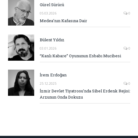
Gürel Sürücü
05.03.2026
0
Medea’nın Kafasına Dair
Bülent Yıldız
03.01.2026
0
“Kanlı Kabare” Oyununun Esbabı Mucibesi
İrem Erdoğan
25.12.2025
0
İzmir Devlet Tiyatrosu’nda Sibel Erdenk Rejisi:
Arzunun Onda Dokuzu