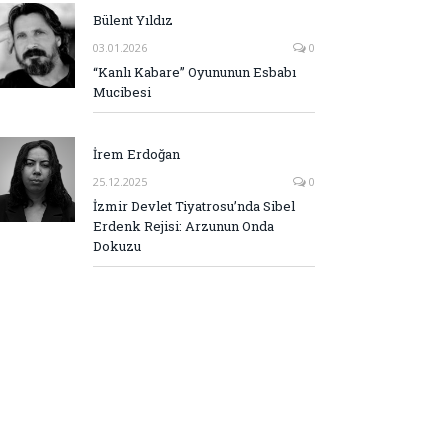
Bülent Yıldız
03.01.2026
0
“Kanlı Kabare” Oyununun Esbabı
Mucibesi
İrem Erdoğan
25.12.2025
0
İzmir Devlet Tiyatrosu’nda Sibel
Erdenk Rejisi: Arzunun Onda
Dokuzu