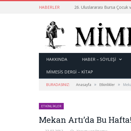
HABERLER
26. Uluslararası Bursa Çocuk v
HAKKINDA
HABER – SÖYLEŞI
MİMESİS DERGİ – KİTAP
»
»
BURADASINIZ:
Anasayfa
Etkinlikler
Meka
ETKINLIKLER
Mekan Artı’da Bu Hafta