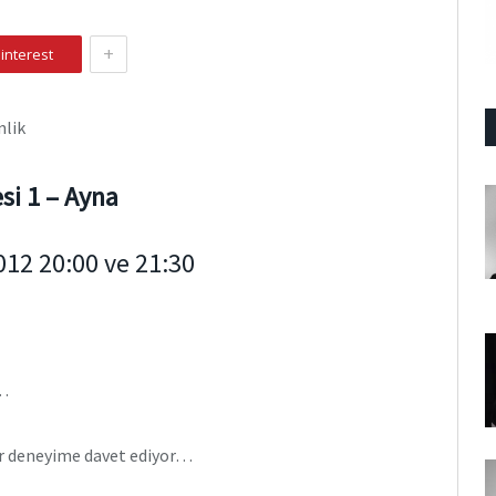
+
interest
nlik
si 1 – Ayna
012 20:00 ve 21:30
n…
 bir deneyime davet ediyor…