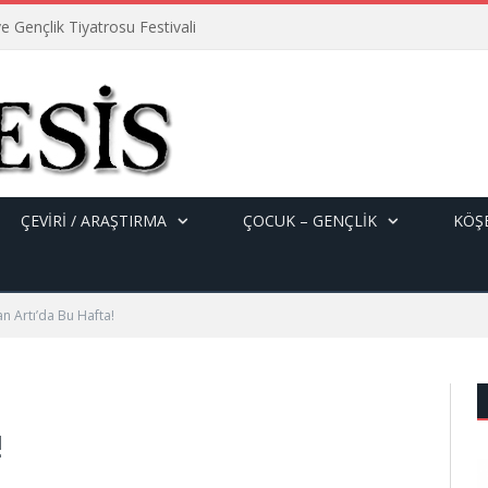
e Gençlik Tiyatrosu Festivali
ÇEVİRİ / ARAŞTIRMA
ÇOCUK – GENÇLIK
KÖŞE
n Artı’da Bu Hafta!
!