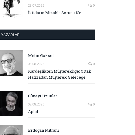
28.07.2026
0
İktidarın Mizahla Sorunu Ne
YAZARLAR
Metin Göksel
03.08.2026
0
Kardeşlikten Müşterekliğe: Ortak
Hafızadan Müşterek Geleceğe
Cüneyt Uzunlar
02.08.2026
0
Aptal
Erdoğan Mitrani