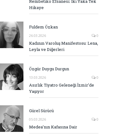
Rembetiko Efsanesi: İki Yaka Tek
Hikaye
Fuldem Özkan
26.03.2026
0
Kadının Varoluş Manifestosu: Lena,
Leyla ve Diğerleri
Özgür Duygu Durgun
13.03.2026
0
Asırlık Tiyatro Geleneği İzmir’de
Yaşıyor
Gürel Sürücü
05.03.2026
0
Medea’nın Kafasına Dair