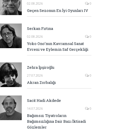
02.08.2026
0
Geçen Sezonun En İyi Oyunları IV
Serkan Fırtına
02.08.2026
0
Yoko Ono’nun Kavramsal Sanat
Evreni ve Eylemin Saf Gerçekliği
Zehra İpşiroğlu
27.07.2026
0
Akran Zorbalığı
Sacit Hadi Akdede
14.07.2026
0
Bağımsız Tiyatroların
Bağımsızlığına Dair Bazı İktisadi
Gözlemler