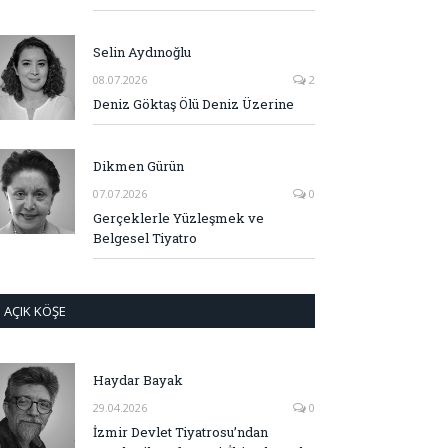
Selin Aydınoğlu
08.07.2026
2
Deniz Göktaş Ölü Deniz Üzerine
Dikmen Gürün
07.07.2026
0
Gerçeklerle Yüzleşmek ve
Belgesel Tiyatro
AÇIK KÖŞE
Haydar Bayak
29.04.2026
0
İzmir Devlet Tiyatrosu’ndan