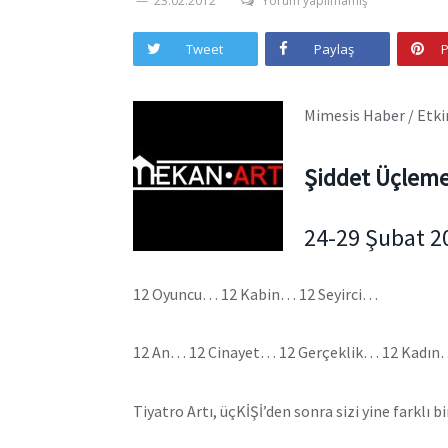
23.02.2012
Yorum yapılmamış
Tweet
Paylaş
P
Mimesis Haber / Etki
Şiddet Üçleme
24-29 Şubat 2
12 Oyuncu… 12 Kabin… 12 Seyirci…
12 An… 12 Cinayet… 12 Gerçeklik… 12 Kadı
Tiyatro Artı, üçKİŞİ’den sonra sizi yine farklı