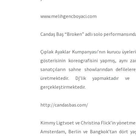
www.melihgencboyaci.com
Candaş Baş “Broken” adlı solo performansında te
Çıplak Ayaklar Kumpanyası’nın kurucu üyeleri
gösterisinin koreografisini yapmış, aynı 
sanatçıların sahne showlarından defilelere
üretmektedir. Dj’lik yapmaktadır ve 
gerçekleştirmektedir.
http://candasbas.com/
Kimmy Ligtvoet ve Christina Flick’in yönetmenl
Amsterdam, Berlin ve Bangkok’tan dört yaşlı