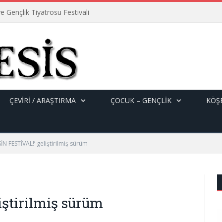
e Gençlik Tiyatrosu Festivali
ÇEVİRİ / ARAŞTIRMA
ÇOCUK – GENÇLIK
KÖŞE
İN FESTİVAL!’ geliştirilmiş sürüm
iştirilmiş sürüm