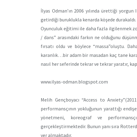
İlyas Odman’ın 2006 yılında ürettiği yorgun II
getirdiği buruklukla kenarda köşede durakaldı.
Oyunculuk eğitimi ile daha fazla ilgilenmek z
/ dans” arasındaki farkın ne olduğunu düşün
fırsatı oldu ve böylece “massa”oluştu. D
karanlık…bir adam bir masadan kaç tane karak
nasıl her seferinde tekrar ve tekrar yaratır, ka
www.ilyas-odman.blogspot.com
Melih Gençboyacı “Access to Anxiety”(2011
performansçının yokluğunun yarattığı endişe
yönetmeni, koreograf ve performansç
gerçekleştirmektedir. Bunun yanı sıra Rotte
yer almaktadır.