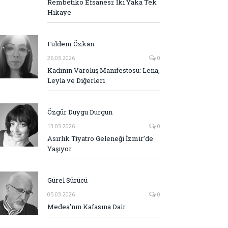
Rembetiko Efsanesi: İki Yaka Tek
Hikaye
Fuldem Özkan
26.03.2026
0
Kadının Varoluş Manifestosu: Lena,
Leyla ve Diğerleri
Özgür Duygu Durgun
13.03.2026
0
Asırlık Tiyatro Geleneği İzmir’de
Yaşıyor
Gürel Sürücü
05.03.2026
0
Medea’nın Kafasına Dair