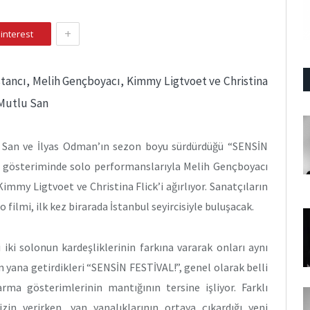
+
interest
stancı, Melih Gençboyacı, Kimmy Ligtvoet ve Christina
 Mutlu San
u San ve İlyas Odman’ın sezon boyu sürdürdüğü “SENSİN
ı gösteriminde solo performanslarıyla Melih Gençboyacı
immy Ligtvoet ve Christina Flick’i ağırlıyor. Sanatçıların
filmi, ilk kez birarada İstanbul seyircisiyle buluşacak.
iki solonun kardeşliklerinin farkına vararak onları aynı
n yana getirdikleri “SENSİN FESTİVAL!”, genel olarak belli
rma gösterimlerinin mantığının tersine işliyor. Farklı
izin verirken, yan yanalıklarının ortaya çıkardığı yeni