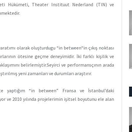
yeti Hükümeti, Theater Instituut Nederland (TIN) ve
nmektedir.
yaratımı olarak oluşturdugu “in between“in çıkış noktası
rlarının ötesine geçme deneyimidir. İki farklı kişilik ve
laşımını belirlemiştir.Seyirci ve performansçının arada
tırılmış yeni zamanları ve durumları araştırır.
te yaptığım “in between” Fransa ve İstanbul’daki
or ve 2010 yılında projelerimin işitsel boyutunu ele alan