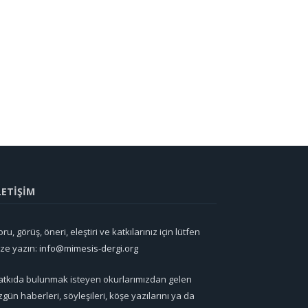
LETİŞİM
ru, görüş, öneri, eleştiri ve katkılarınız için lütfen
ize yazın:
info@mimesis-dergi.org
atkıda bulunmak isteyen okurlarımızdan gelen
zgün haberleri, söyleşileri, köşe yazılarını ya da