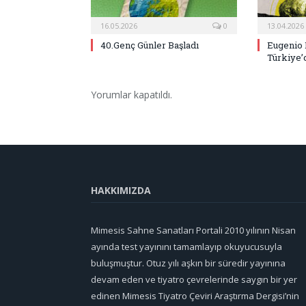
16.05.2026
0
13.04.2026
40.Genç Günler Başladı
Eugenio 
Türkiye’
Yorumlar kapatıldı.
HAKKIMIZDA
Mimesis Sahne Sanatları Portali 2010 yılının Nisan
ayında test yayınını tamamlayıp okuyucusuyla
buluşmuştur. Otuz yılı aşkın bir süredir yayınına
devam eden ve tiyatro çevrelerinde saygın bir yer
edinen Mimesis Tiyatro Çeviri Araştırma Dergisi’nin