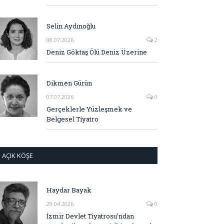
Selin Aydınoğlu
08.07.2026
2
Deniz Göktaş Ölü Deniz Üzerine
Dikmen Gürün
07.07.2026
0
Gerçeklerle Yüzleşmek ve
Belgesel Tiyatro
AÇIK KÖŞE
Haydar Bayak
29.04.2026
0
İzmir Devlet Tiyatrosu’ndan