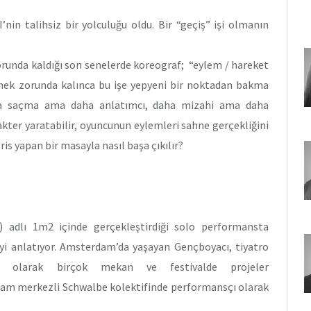
’nin talihsiz bir yolculuğu oldu. Bir “geçiş” işi olmanın
orunda kaldığı son senelerde koreograf; “eylem / hareket
mek zorunda kalınca bu işe yepyeni bir noktadan bakma
aha saçma ama daha anlatımcı, daha mizahi ama daha
ter yaratabilir, oyuncunun eylemleri sahne gerçekliğini
pris yapan bir masayla nasıl başa çıkılır?
) adlı 1m2 içinde gerçekleştirdiği solo performansta
yi anlatıyor. Amsterdam’da yaşayan Gençboyacı, tiyatro
ı olarak birçok mekan ve festivalde projeler
rdam merkezli Schwalbe kolektifinde performansçı olarak