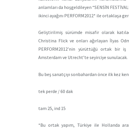
anlamları da hoşgeldileyen “SENSİN FESTİVAL!
ikinci ayağını PERFORM2012* ile ortaklaşa gerç
Geliştirilmiş sürümde misafir olarak katı
Christina Flick ve onları ağırlayan İlyas O
PERFORM2012’nin yürüttüğü ortak bir iş 
Amsterdam ve Utrecht’te seyirciye sunulacak.
Bu beş sanatçıyı sonbahardan önce ilk kez kend
tek perde / 60 dak
tam 25, ind 15
*Bu ortak yapım, Türkiye ile Hollanda arası