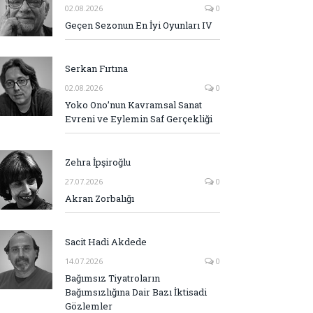
02.08.2026
0
Geçen Sezonun En İyi Oyunları IV
Serkan Fırtına
02.08.2026
0
Yoko Ono’nun Kavramsal Sanat
Evreni ve Eylemin Saf Gerçekliği
Zehra İpşiroğlu
27.07.2026
0
Akran Zorbalığı
Sacit Hadi Akdede
14.07.2026
0
Bağımsız Tiyatroların
Bağımsızlığına Dair Bazı İktisadi
Gözlemler