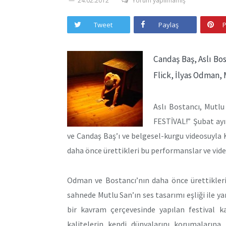
24.02.2012
Yorum yapılmamış
Tweet
Paylaş
P
Candaş Baş, Aslı Bo
Flick, İlyas Odman,
Aslı Bostancı, Mutl
FESTİVAL!” Şubat ay
ve Candaş Baş’ı ve belgesel-kurgu videosuyla K
daha önce ürettikleri bu performanslar ve video 
Odman ve Bostancı’nın daha önce ürettikleri 
sahnede Mutlu San’ın ses tasarımı eşliği ile ya
bir kavram çerçevesinde yapılan festival ka
kalitelerin kendi dünyalarını korumalarına 