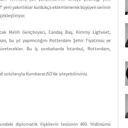
” yeni yakınlıklar kurdukça eklemlenerek büyüyen serinin
ekleştiriyor.
lacak Melih Gençboyacı, Candaş Baş, Kimmy Ligtvoet,
dman, bu yıl yapımcılığını Rotterdam Şehir Tiyatrosu ve
üretecekler. Bu iş sonbaharda İstanbul, Rotterdam,
i sololarıyla Kumbaracı5O’de izleyebilirsiniz.
ndaki diplomatik ilişkilerin tesisinin 400. Yıldönümü