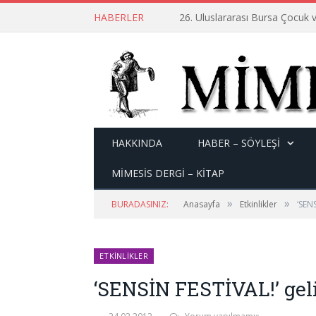
HABERLER
26. Uluslararası Bursa Çocuk v
HAKKINDA
HABER – SÖYLEŞI
MİMESİS DERGİ – KİTAP
»
»
BURADASINIZ:
Anasayfa
Etkinlikler
‘SENS
ETKINLIKLER
‘SENSİN FESTİVAL!’ gel