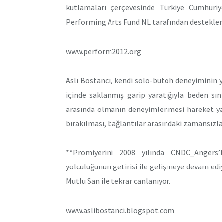
kutlamaları çerçevesinde Türkiye Cumhuri
Performing Arts Fund NL tarafından destekle
www.perform2012.org
Aslı Bostancı, kendi solo-butoh deneyiminin 
içinde saklanmış garip yaratığıyla beden sını
arasında olmanın deneyimlenmesi hareket yak
bırakılması, bağlantılar arasındaki zamansızlaş
**Prömiyerini 2008 yılında CNDC_Angers’
yolculuğunun getirisi ile gelişmeye devam ediy
Mutlu San ile tekrar canlanıyor.
www.aslibostanci.blogspot.com