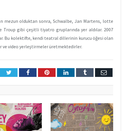
n mezun olduktan sonra, Schwalbe, Jan Martens, lotte
roup gibi çeşitli tiyatro gruplarında yer aldılar. 2007
r. Bu kolektifte, kendi teatral dillerinin kurucu öğesi olan
r ve video yerleştirmeler üretmektedirler.
Twitter
Facebook
Pinterest
LinkedIn
Tumblr
E-
Posta