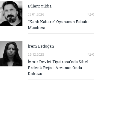
Bülent Yıldız
03.01.2026
0
“Kanlı Kabare” Oyununun Esbabı
Mucibesi
İrem Erdoğan
25.12.2025
0
İzmir Devlet Tiyatrosu’nda Sibel
Erdenk Rejisi: Arzunun Onda
Dokuzu