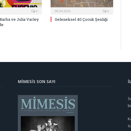
0
08.04.2026
0
Barba ve Julia Varley
Geleneksel 40.Çocuk Şenliği
de
MİMESİS SON SAYI
İ
So
b
K
ö