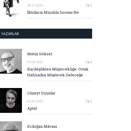
28.07.2026
0
İktidarın Mizahla Sorunu Ne
YAZARLAR
Metin Göksel
03.08.2026
0
Kardeşlikten Müşterekliğe: Ortak
Hafızadan Müşterek Geleceğe
Cüneyt Uzunlar
02.08.2026
0
Aptal
Erdoğan Mitrani