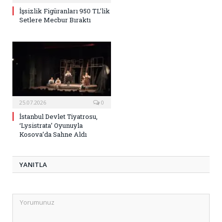
İşsizlik Figüranları 950 TL’lik
Setlere Mecbur Bıraktı
25.07.2026
0
İstanbul Devlet Tiyatrosu,
‘Lysistrata’ Oyunuyla
Kosova’da Sahne Aldı
YANITLA