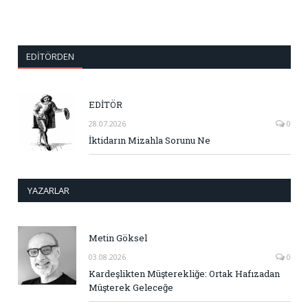
EDITÖRDEN
EDİTÖR
28.07.2026
0
İktidarın Mizahla Sorunu Ne
YAZARLAR
Metin Göksel
03.08.2026
0
Kardeşlikten Müşterekliğe: Ortak Hafızadan
Müşterek Geleceğe