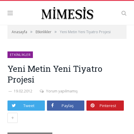
»
»
Anasayfa
Etkinlikler
Yeni Metin Yeni Tiyatro Projesi
ETKINLIKLER
Yeni Metin Yeni Tiyatro
Projesi
19.02.2012
Yorum yapılmamış
Tweet
Paylaş
Pinterest
+