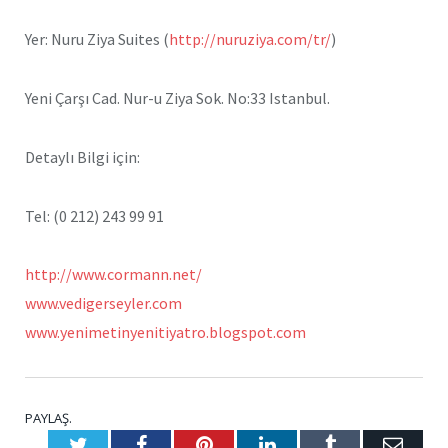
Yer: Nuru Ziya Suites (
http://nuruziya.com/tr/
)
Yeni Çarşı Cad. Nur-u Ziya Sok. No:33 Istanbul.
Detaylı Bilgi için:
Tel: (0 212) 243 99 91
http://www.cormann.net/
www.vedigerseyler.com
www.yenimetinyenitiyatro.blogspot.com
PAYLAŞ.
Twitter
Facebook
Pinterest
LinkedIn
Tumblr
E-