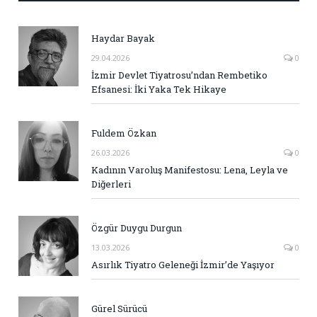
Haydar Bayak
29.04.2026
0
İzmir Devlet Tiyatrosu’ndan Rembetiko
Efsanesi: İki Yaka Tek Hikaye
Fuldem Özkan
26.03.2026
0
Kadının Varoluş Manifestosu: Lena, Leyla ve
Diğerleri
Özgür Duygu Durgun
13.03.2026
0
Asırlık Tiyatro Geleneği İzmir’de Yaşıyor
Gürel Sürücü