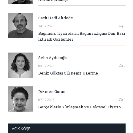
Sacit Hadi Akdede
14.07.2026
0
Bağımsız Tiyatroların Bağımsızlığına Dair Bazı
İktisadi Gözlemler
Selin Aydınoğlu
08.07.2026
2
Deniz Göktaş Ölü Deniz Üzerine
Dikmen Gürün
07.07.2026
0
Gerçeklerle Yüzleşmek ve Belgesel Tiyatro
AÇIK KÖŞE