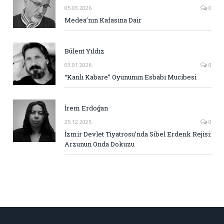
05.03.2026
0
Medea’nın Kafasına Dair
Bülent Yıldız
03.01.2026
0
“Kanlı Kabare” Oyununun Esbabı Mucibesi
İrem Erdoğan
25.12.2025
0
İzmir Devlet Tiyatrosu’nda Sibel Erdenk Rejisi:
Arzunun Onda Dokuzu