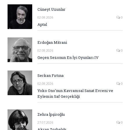
Cüneyt Uzunlar
02.08.2026
0
Aptal
Erdoğan Mitrani
02.08.2026
0
Geçen Sezonun En İyi Oyunları IV
Serkan Fırtına
02.08.2026
0
Yoko Ono’nun Kavramsal Sanat Evreni ve
Eylemin Saf Gerçekliği
Zehra İpşiroğlu
27.07.2026
0
Akran Zorbalığı