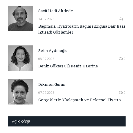
Sacit Hadi Akdede
14.07.2026
0
Bağımsız Tiyatroların Bağımsızlığına Dair Bazı
İktisadi Gözlemler
Selin Aydınoğlu
08.07.2026
2
Deniz Göktaş Ölü Deniz Üzerine
Dikmen Gürün
07.07.2026
0
Gerçeklerle Yüzleşmek ve Belgesel Tiyatro
AÇIK KÖŞE