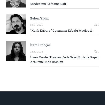
Medea’nın Kafasına Dair
Bülent Yıldız
03.01.2026
0
“Kanlı Kabare” Oyununun Esbabı Mucibesi
İrem Erdoğan
25.12.2025
0
İzmir Devlet Tiyatrosu’nda Sibel Erdenk Rejisi:
Arzunun Onda Dokuzu