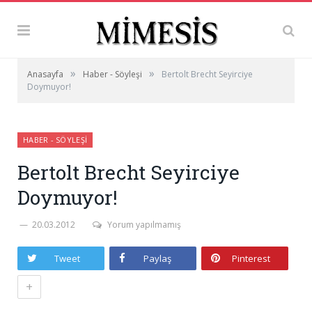
»
»
Anasayfa
Haber - Söyleşi
Bertolt Brecht Seyirciye
Doymuyor!
HABER - SÖYLEŞI
Bertolt Brecht Seyirciye
Doymuyor!
20.03.2012
Yorum yapılmamış
Tweet
Paylaş
Pinterest
+