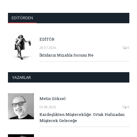
EDITÖRDEN
EDİTÖR
28.07.2026
0
İktidarın Mizahla Sorunu Ne
YAZARLAR
Metin Göksel
03.08.2026
0
Kardeşlikten Müşterekliğe: Ortak Hafızadan
Müşterek Geleceğe