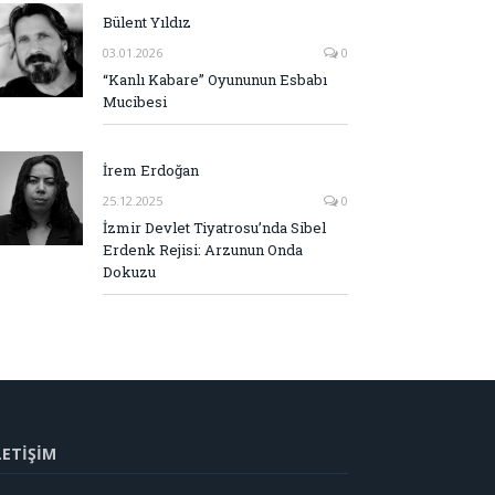
Bülent Yıldız
03.01.2026
0
“Kanlı Kabare” Oyununun Esbabı
Mucibesi
İrem Erdoğan
25.12.2025
0
İzmir Devlet Tiyatrosu’nda Sibel
Erdenk Rejisi: Arzunun Onda
Dokuzu
LETİŞİM