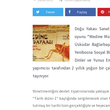
28.03.2012
Yorum yapılmamış
Tweet
Paylaş
P
Doğu Yakası Sanat
oyunu “Medine Müda
Üsküdar Bağlarbaşı
Yenibosna Sosyal Bi
Dinler ve Yunus E
yapımcısı tarafından 2 yıllık yoğun bir ç
taşınıyor.
Yönetmenliğini devlet tiyatrolarında yaklaşı
“Tarih dizisi-1” başlığında sergilenecek ola
tutmuş bir tarihi tüm gerçekliğiyle ve heyecan