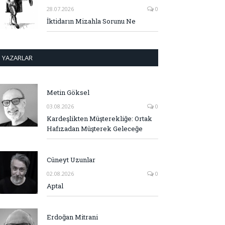
28.07.2026
0
İktidarın Mizahla Sorunu Ne
YAZARLAR
Metin Göksel
03.08.2026
0
Kardeşlikten Müşterekliğe: Ortak
Hafızadan Müşterek Geleceğe
Cüneyt Uzunlar
02.08.2026
0
Aptal
Erdoğan Mitrani