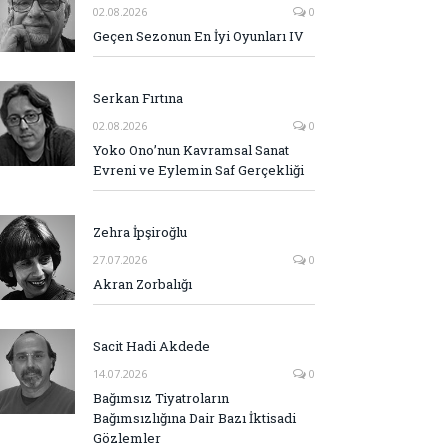
02.08.2026
0
Geçen Sezonun En İyi Oyunları IV
Serkan Fırtına
02.08.2026
0
Yoko Ono’nun Kavramsal Sanat
Evreni ve Eylemin Saf Gerçekliği
Zehra İpşiroğlu
27.07.2026
0
Akran Zorbalığı
Sacit Hadi Akdede
14.07.2026
0
Bağımsız Tiyatroların
Bağımsızlığına Dair Bazı İktisadi
Gözlemler