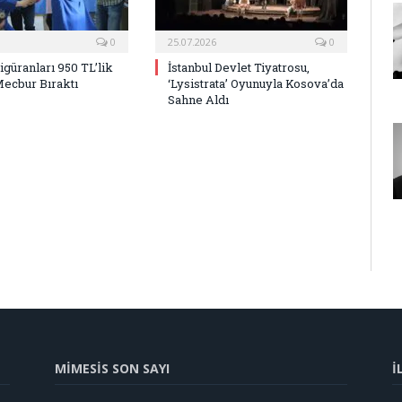
0
25.07.2026
0
Figüranları 950 TL’lik
İstanbul Devlet Tiyatrosu,
Mecbur Bıraktı
‘Lysistrata’ Oyunuyla Kosova’da
Sahne Aldı
MİMESİS SON SAYI
İ