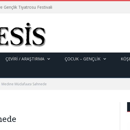
e Gençlik Tiyatrosu Festivali
ÇEVİRİ / ARAŞTIRMA
ÇOCUK – GENÇLIK
KÖŞE
Medine Müdafaası Sahnede
nede