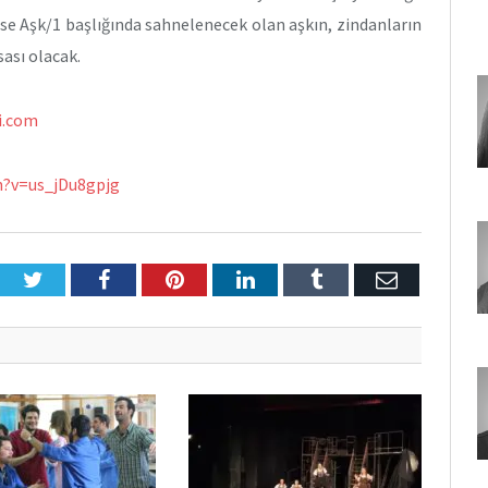
 ise Aşk/1 başlığında sahnelenecek olan aşkın, zindanların
sası olacak.
i.com
?v=us_jDu8gpjg
Twitter
Facebook
Pinterest
LinkedIn
Tumblr
E-
Posta