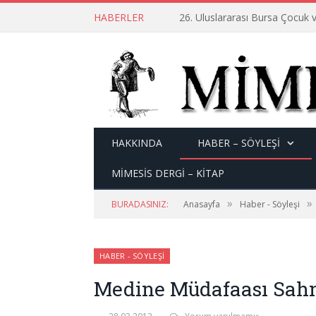
HABERLER
26. Uluslararası Bursa Çocuk v
HAKKINDA
HABER – SÖYLEŞI
MİMESİS DERGİ – KİTAP
»
»
BURADASINIZ:
Anasayfa
Haber - Söyleşi
HABER - SÖYLEŞI
Medine Müdafaası Sah