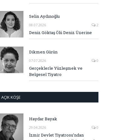
Selin Aydınoğlu
08.07.2026
2
Deniz Göktaş Ölü Deniz Üzerine
Dikmen Gürün
07.07.2026
0
Gerçeklerle Yüzleşmek ve
Belgesel Tiyatro
AÇIK KÖŞE
Haydar Bayak
29.04.2026
0
İzmir Devlet Tiyatrosu’ndan