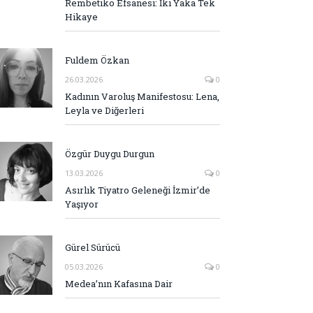
Rembetiko Efsanesi: İki Yaka Tek
Hikaye
Fuldem Özkan
26.03.2026
0
Kadının Varoluş Manifestosu: Lena,
Leyla ve Diğerleri
Özgür Duygu Durgun
13.03.2026
0
Asırlık Tiyatro Geleneği İzmir’de
Yaşıyor
Gürel Sürücü
05.03.2026
0
Medea’nın Kafasına Dair