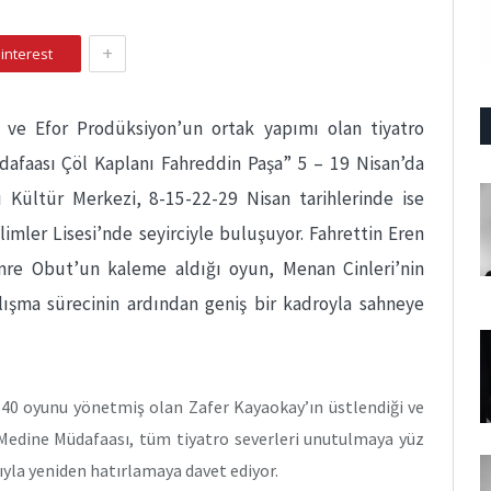
+
interest
 ve Efor Prodüksiyon’un ortak yapımı olan tiyatro
faası Çöl Kaplanı Fahreddin Paşa” 5 – 19 Nisan’da
 Kültür Merkezi, 8-15-22-29 Nisan tarihlerinde ise
limler Lisesi’nde seyirciyle buluşuyor. Fahrettin Eren
mre Obut’un kaleme aldığı oyun, Menan Cinleri’nin
alışma sürecinin ardından geniş bir kadroyla sahneye
k 40 oyunu yönetmiş olan Zafer Kayaokay’ın üstlendiği ve
n Medine Müdafaası, tüm tiyatro severleri unutulmaya yüz
ıyla yeniden hatırlamaya davet ediyor.