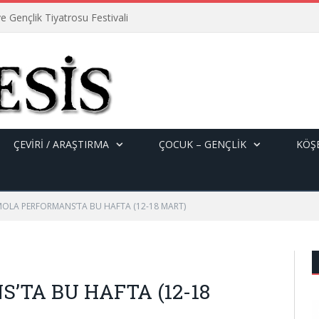
e Gençlik Tiyatrosu Festivali
ÇEVİRİ / ARAŞTIRMA
ÇOCUK – GENÇLIK
KÖŞE
OLA PERFORMANS’TA BU HAFTA (12-18 MART)
TA BU HAFTA (12-18