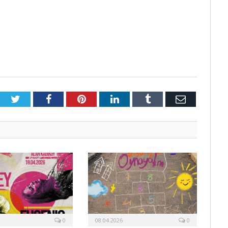
Twitter
Facebook
Pinterest
LinkedIn
Tumblr
E-
Posta
0
08.04.2026
0