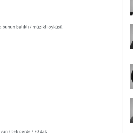
bunun balıklı / müzikli öyküsü.
un / tek perde / 70 dak