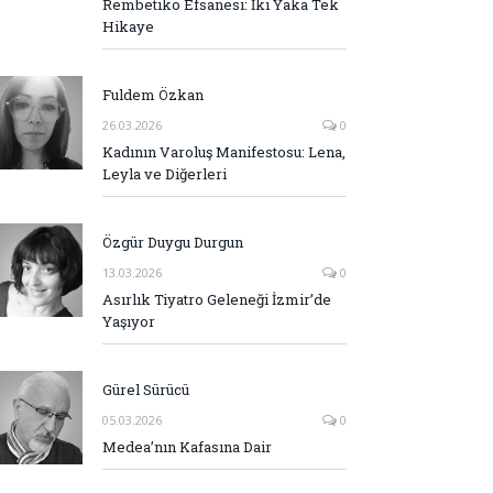
Rembetiko Efsanesi: İki Yaka Tek
Hikaye
Fuldem Özkan
26.03.2026
0
Kadının Varoluş Manifestosu: Lena,
Leyla ve Diğerleri
Özgür Duygu Durgun
13.03.2026
0
Asırlık Tiyatro Geleneği İzmir’de
Yaşıyor
Gürel Sürücü
05.03.2026
0
Medea’nın Kafasına Dair