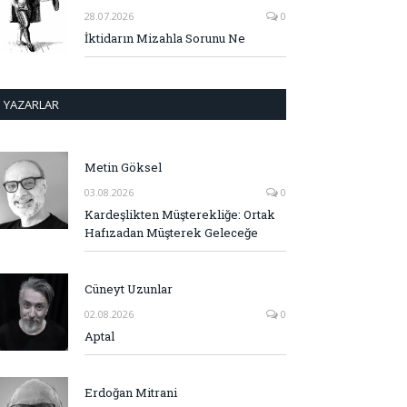
28.07.2026
0
İktidarın Mizahla Sorunu Ne
YAZARLAR
Metin Göksel
03.08.2026
0
Kardeşlikten Müşterekliğe: Ortak
Hafızadan Müşterek Geleceğe
Cüneyt Uzunlar
02.08.2026
0
Aptal
Erdoğan Mitrani