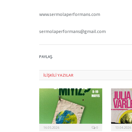
www.sermolaperformans.com
sermolaperformans@gmail.com
PAYLAŞ.
ILIŞKILI
YAZILAR
16.05.2026
0
13.04.2026