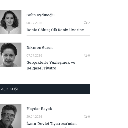
Selin Aydınoğlu
08.07.2026
2
Deniz Göktaş Ölü Deniz Üzerine
Dikmen Gürün
07.07.2026
0
Gerçeklerle Yüzleşmek ve
Belgesel Tiyatro
AÇIK KÖŞE
Haydar Bayak
29.04.2026
0
İzmir Devlet Tiyatrosu’ndan