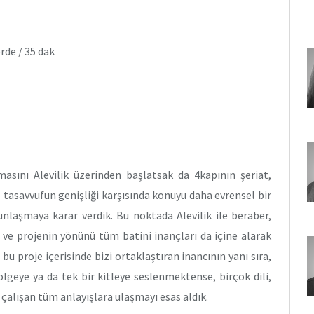
de / 35 dak
masını Alevilik üzerinden başlatsak da 4kapının şeriat,
ve tasavvufun genişliği karşısında konuyu daha evrensel bir
laşmaya karar verdik. Bu noktada Alevilik ile beraber,
ve projenin yönünü tüm batini inançları da içine alarak
 bu proje içerisinde bizi ortaklaştıran inancının yanı sıra,
ölgeye ya da tek bir kitleye seslenmektense, birçok dili,
 çalışan tüm anlayışlara ulaşmayı esas aldık.