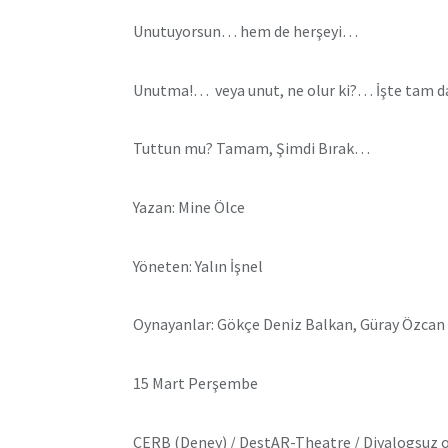
Unutuyorsun… hem de herşeyi…
Unutma!… veya unut, ne olur ki?… İşte tam da 
Tuttun mu? Tamam, Şimdi Bırak…
Yazan: Mine Ölce
Yöneten: Yalın İşnel
Oynayanlar: Gökçe Deniz Balkan, Güray Özcan
15 Mart Perşembe
CERB (Deney) / DestAR-Theatre / Diyalogsuz oy