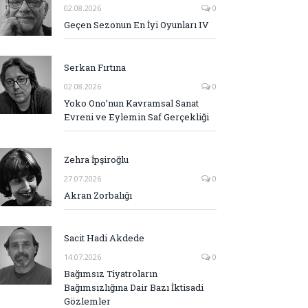
02.08.2026
0
Geçen Sezonun En İyi Oyunları IV
Serkan Fırtına
02.08.2026
0
Yoko Ono’nun Kavramsal Sanat
Evreni ve Eylemin Saf Gerçekliği
Zehra İpşiroğlu
27.07.2026
0
Akran Zorbalığı
Sacit Hadi Akdede
14.07.2026
0
Bağımsız Tiyatroların
Bağımsızlığına Dair Bazı İktisadi
Gözlemler