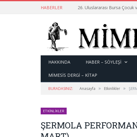
HABERLER
26. Uluslararası Bursa Çocuk v
HAKKINDA
HABER – SÖYLEŞI
MİMESİS DERGİ – KİTAP
»
»
BURADASINIZ:
Anasayfa
Etkinlikler
ŞERM
ETKINLIKLER
ŞERMOLA PERFORMANS’
MART)