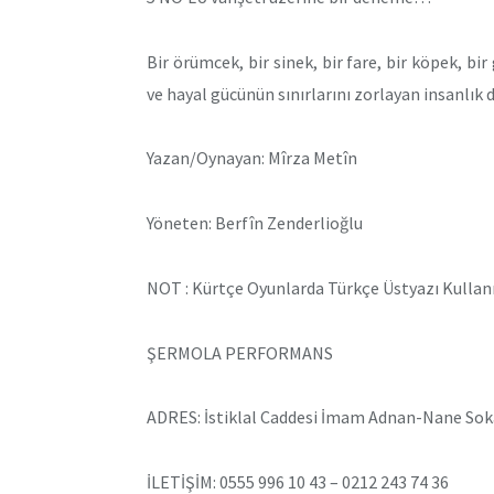
Bir örümcek, bir sinek, bir fare, bir köpek, bi
ve hayal gücünün sınırlarını zorlayan insanlık dı
Yazan/Oynayan: Mîrza Metîn
Yöneten: Berfîn Zenderlioğlu
NOT : Kürtçe Oyunlarda Türkçe Üstyazı Kullan
ŞERMOLA PERFORMANS
ADRES: İstiklal Caddesi İmam Adnan-Nane Sok
İLETİŞİM: 0555 996 10 43 – 0212 243 74 36