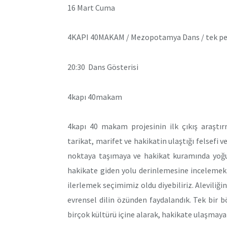
16 Mart Cuma
4KAPI 40MAKAM / Mezopotamya Dans / tek per
20:30 Dans Gösterisi
4kapı 40makam
4kapı 40 makam projesinin ilk çıkış araştır
tarikat, marifet ve hakikatin ulaştığı felsefi 
noktaya taşımaya ve hakikat kuramında yoğun
hakikate giden yolu derinlemesine incelemek 
ilerlemek seçimimiz oldu diyebiliriz. Aleviliğin
evrensel dilin özünden faydalandık. Tek bir b
birçok kültürü içine alarak, hakikate ulaşmaya