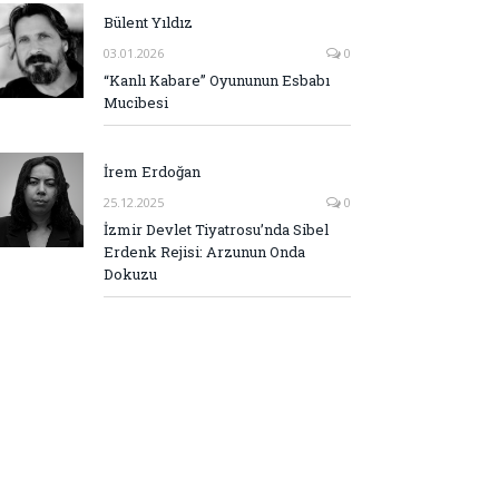
Bülent Yıldız
03.01.2026
0
“Kanlı Kabare” Oyununun Esbabı
Mucibesi
İrem Erdoğan
25.12.2025
0
İzmir Devlet Tiyatrosu’nda Sibel
Erdenk Rejisi: Arzunun Onda
Dokuzu