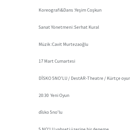
Koreografi&Dans :Yeşim Coşkun
Sanat Yönetmeni :Serhat Kural
Müzik :Cavit Murtezaoğlu
17 Mart Cumartesi
DÎSKO 5NO’LU / DestAR-Theatre / Kürtçe oyun 
20:30 Yeni Oyun
dîsko 5no’lu
5 NO’LU vahşeti üzerine bir deneme…