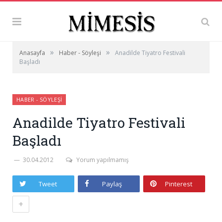
»
»
Anasayfa
Haber - Söyleşi
Anadilde Tiyatro Festivali
Başladı
HABER - SÖYLEŞI
Anadilde Tiyatro Festivali
Başladı
30.04.2012
Yorum yapılmamış
Tweet
Paylaş
Pinterest
+