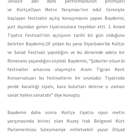
Jenosit adlı dans performansının prömiyeri
ve KürtçeOyun Metni Yarışması’nın ödül töreniyle
başlayan festivalin açılış konuşmasını yapan Baydemir,
yurt dışından gelen tiyatroculara teşekkür etti. 1. Amed
Tiyatro Festivali’nin açılışının tarihi bir gün olduğunu
belirten Baydemir,10 yıldan bu yana Diyarbakır’da Kültür
ve Sanat Festivali yapıldığını ve bu dönemde adeta bir
Rönesans yaşandığını söyledi. Baydemir, “Şükürler olsun ki
festivaller amacına ulaşmıştır. Aram Tigran Kent
Konservatuarı bu festivallerin bir ürünüdür. Tiyatroda
perde karanlığı siyahı, kara bulutları delerse o zaman
sanat halkın sanatıdır” diye konuştu.
Baydemir daha sonra Kürtçe tiyatro oyun metin
yarışmasında birinci olan Kuzey Irak Bölgesel Kürt
Parlamentosu Süleymaniye milletvekili yazar Dilşad