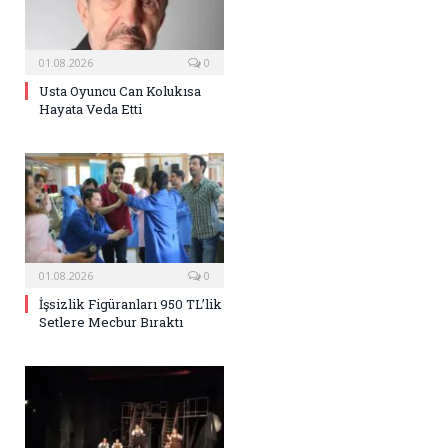
01.08.2026
0
Usta Oyuncu Can Kolukısa
Hayata Veda Etti
01.08.2026
0
İşsizlik Figüranları 950 TL’lik
Setlere Mecbur Bıraktı