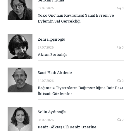
Serkan Fırtına
02.08.2026
0
Yoko Ono’nun Kavramsal Sanat Evreni ve
Eylemin Saf Gerçekliği
Zehra İpşiroğlu
27.07.2026
0
Akran Zorbalığı
Sacit Hadi Akdede
14.07.2026
0
Bağımsız Tiyatroların Bağımsızlığına Dair Bazı
İktisadi Gözlemler
Selin Aydınoğlu
08.07.2026
2
Deniz Göktaş Ölü Deniz Üzerine