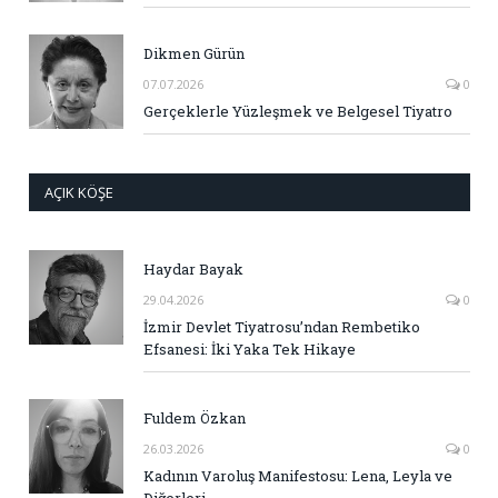
Dikmen Gürün
07.07.2026
0
Gerçeklerle Yüzleşmek ve Belgesel Tiyatro
AÇIK KÖŞE
Haydar Bayak
29.04.2026
0
İzmir Devlet Tiyatrosu’ndan Rembetiko
Efsanesi: İki Yaka Tek Hikaye
Fuldem Özkan
26.03.2026
0
Kadının Varoluş Manifestosu: Lena, Leyla ve