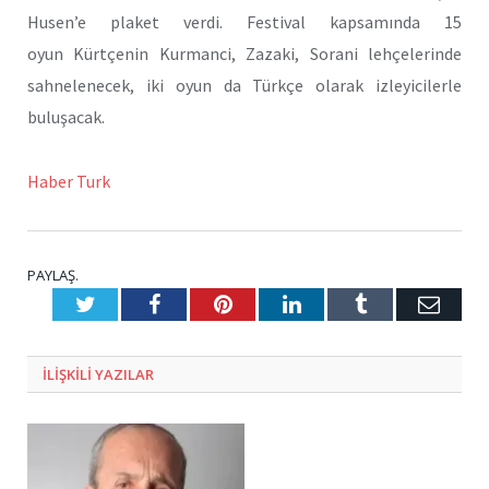
Husen’e plaket verdi. Festival kapsamında 15
oyun Kürtçenin Kurmanci, Zazaki, Sorani lehçelerinde
sahnelenecek, iki oyun da Türkçe olarak izleyicilerle
buluşacak.
Haber Turk
PAYLAŞ.
Twitter
Facebook
Pinterest
LinkedIn
Tumblr
E-
Posta
ILIŞKILI
YAZILAR