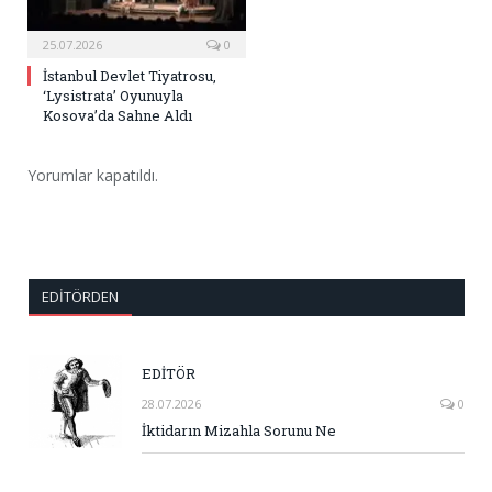
25.07.2026
0
İstanbul Devlet Tiyatrosu,
‘Lysistrata’ Oyunuyla
Kosova’da Sahne Aldı
Yorumlar kapatıldı.
EDITÖRDEN
EDİTÖR
28.07.2026
0
İktidarın Mizahla Sorunu Ne