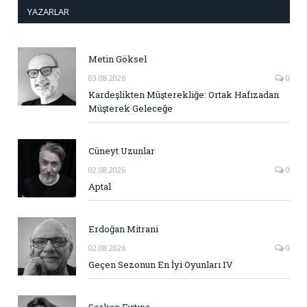
YAZARLAR
Metin Göksel
03.08.2026
0
Kardeşlikten Müşterekliğe: Ortak Hafızadan
Müşterek Geleceğe
Cüneyt Uzunlar
02.08.2026
0
Aptal
Erdoğan Mitrani
02.08.2026
0
Geçen Sezonun En İyi Oyunları IV