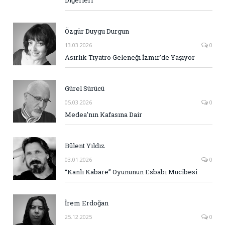
Diğerleri
Özgür Duygu Durgun
13.03.2026
0
Asırlık Tiyatro Geleneği İzmir’de Yaşıyor
Gürel Sürücü
05.03.2026
0
Medea’nın Kafasına Dair
Bülent Yıldız
03.01.2026
0
“Kanlı Kabare” Oyununun Esbabı Mucibesi
İrem Erdoğan
25.12.2025
0