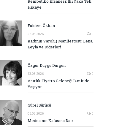
Rembetiko Efsanesi: İki Yaka Tek
Hikaye
Fuldem Özkan
26.03.2026
0
Kadının Varoluş Manifestosu: Lena,
Leyla ve Diğerleri
Özgür Duygu Durgun
13.03.2026
0
Asırlık Tiyatro Geleneği İzmir’de
Yaşıyor
Gürel Sürücü
05.03.2026
0
Medea’nın Kafasına Dair