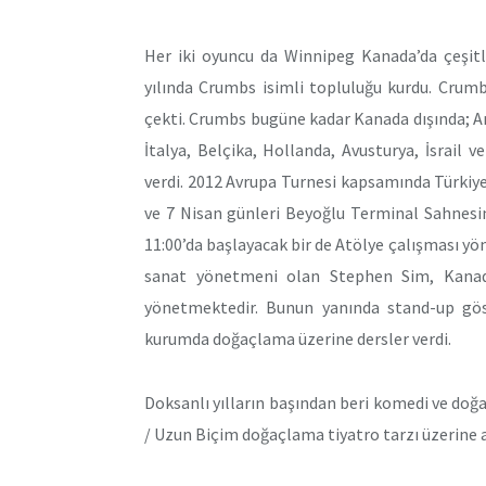
Her iki oyuncu da Winnipeg Kanada’da çeşitl
yılında Crumbs isimli topluluğu kurdu. Crumb
çekti. Crumbs bugüne kadar Kanada dışında; Ame
İtalya, Belçika, Hol­landa, Avusturya, İsrail v
verdi. 2012 Avrupa Turnesi kapsamında Türki­y
ve 7 Nisan günleri Beyoğlu Terminal Sahnesin
11:00’da başlayacak bir de Atölye çalışması yö
sanat yönetmeni olan Stephen Sim, Kanad
yönetmektedir. Bunun yanında stand-up göst
kurumda doğaçlama üzerine dersler verdi.
Doksanlı yılların başından beri komedi ve do
/ Uzun Biçim doğaçlama ti­yatro tarzı üzerine