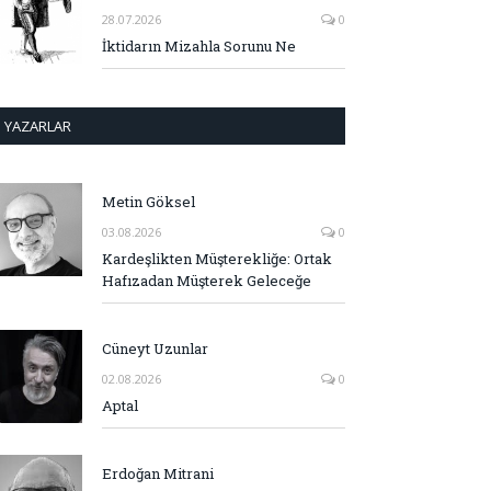
28.07.2026
0
İktidarın Mizahla Sorunu Ne
YAZARLAR
Metin Göksel
03.08.2026
0
Kardeşlikten Müşterekliğe: Ortak
Hafızadan Müşterek Geleceğe
Cüneyt Uzunlar
02.08.2026
0
Aptal
Erdoğan Mitrani