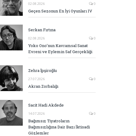
02.08.2026
0
Geçen Sezonun En İyi Oyunları IV
Serkan Fırtına
02.08.2026
0
Yoko Ono’nun Kavramsal Sanat
Evreni ve Eylemin Saf Gerçekliği
Zehra İpşiroğlu
27.07.2026
0
Akran Zorbalığı
Sacit Hadi Akdede
14.07.2026
0
Bağımsız Tiyatroların
Bağımsızlığına Dair Bazı İktisadi
Gözlemler