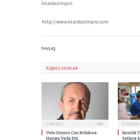
İstanbulimpro
http://www.istanbulimpro.com
PAYLAŞ.
ILIŞKILI
YAZILAR
01.08.2026
0
01.08.2026
Usta Oyuncu Can Kolukısa
İşsizlik 
Hayata Veda Etti
Setlere 