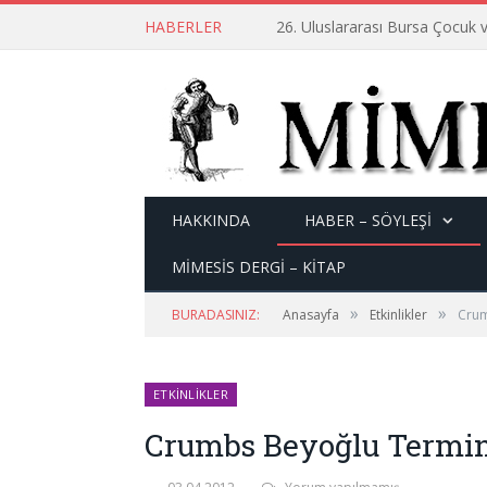
HABERLER
26. Uluslararası Bursa Çocuk v
HAKKINDA
HABER – SÖYLEŞI
MİMESİS DERGİ – KİTAP
»
»
BURADASINIZ:
Anasayfa
Etkinlikler
Crum
ETKINLIKLER
Crumbs Beyoğlu Termin