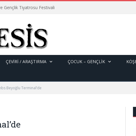
e Gençlik Tiyatrosu Festivali
ÇEVİRİ / ARAŞTIRMA
ÇOCUK – GENÇLIK
KÖŞE
bs Beyoğlu Terminal’de
al’de