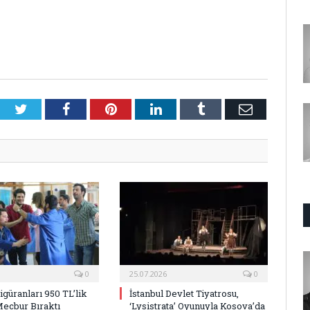
Twitter
Facebook
Pinterest
LinkedIn
Tumblr
E-
Posta
0
25.07.2026
0
Figüranları 950 TL’lik
İstanbul Devlet Tiyatrosu,
Mecbur Bıraktı
‘Lysistrata’ Oyunuyla Kosova’da