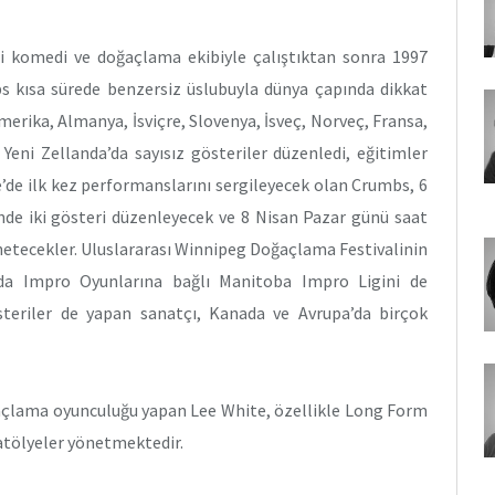
i komedi ve doğaçla­ma ekibiyle çalıştıktan sonra 1997
s kısa sürede benzersiz üslubuyla dünya çapında dik­kat
rika, Alman­ya, İsviçre, Slovenya, İsveç, Norveç, Fransa,
e Yeni Zellanda’da sayısız gösteriler dü­zenledi, eğitimler
e’de ilk kez performanslarını sergileyecek olan Crumbs, 6
de iki gösteri düzenleye­cek ve 8 Nisan Pazar günü saat
netecekler. Uluslararası Winnipeg Doğaçlama Festi­valinin
a Impro Oyunlarına bağlı Ma­nitoba Impro Ligini de
eriler de yapan sanatçı, Kanada ve Avrupa’da bir­çok
ğaçlama oyunculuğu yapan Lee White, özellikle Long Form
 atölyeler yönetmektedir.