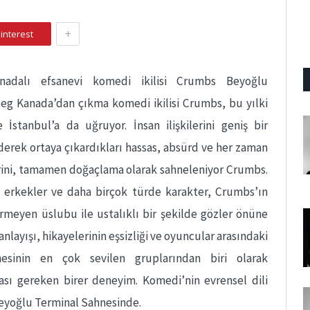
+
interest
adalı efsanevi komedi ikilisi Crumbs Beyoğlu
peg Kanada’dan çıkma komedi ikilisi Crumbs, bu yılki
 İstanbul’a da uğruyor. İnsan ilişkilerini geniş bir
erek ortaya çıkardıkları hassas, ab­sürd ve her zaman
rini, tamamen doğaçlama olarak sahneleniyor Crumbs.
t erkekler ve daha birçok türde karakter, Crumbs’ın
irmeyen üslubu ile ustalıklı bir şe­kilde gözler önüne
n­layışı, hikayelerinin eşsizliği ve oyuncular arasındaki
esinin en çok sevilen gruplarından biri olarak
ası gereken birer deneyim. Komedi’nin evrensel dili
Beyoğlu Terminal Sahnesinde.