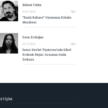
Bülent Yıldız
03.01.2026
0
“Kanlı Kabare” Oyununun Esbabı
Mucibesi
İrem Erdoğan
25.12.2025
0
İzmir Devlet Tiyatrosu’nda Sibel
Erdenk Rejisi: Arzunun Onda
Dokuzu
LETİŞİM