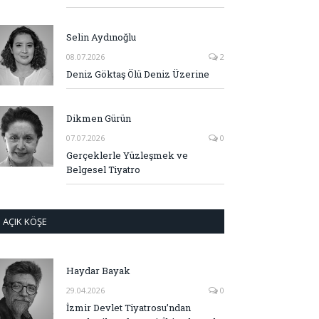
Selin Aydınoğlu
08.07.2026
2
Deniz Göktaş Ölü Deniz Üzerine
Dikmen Gürün
07.07.2026
0
Gerçeklerle Yüzleşmek ve
Belgesel Tiyatro
AÇIK KÖŞE
Haydar Bayak
29.04.2026
0
İzmir Devlet Tiyatrosu’ndan