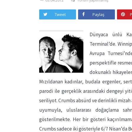
03.04.2012
Yorum yapılmamış
Tweet
Paylaş
P
Dünyaca ünlü Kan
Terminal’de. Winni
Avrupa Turnesi’nde
perspektifle resmed
dokunaklı hikayele
Mızıldanan kadınlar, budala ergenler, ser
parodi ile gerçeklik arasındaki dengeyi yit
seriliyot. Crumbs absürd ve derinlikli mizah a
uyumuyla, uluslararası doğaçlama sahn
gösterilmekte. Her bir gösteri kaçırılmam
Crumbs sadece iki gösteriyle 6/7 Nisan’da 