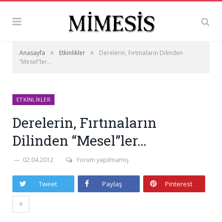
»
»
Anasayfa
Etkinlikler
Derelerin, Fırtınaların Dilinden
“Mesel”ler…
ETKINLIKLER
Derelerin, Fırtınaların
Dilinden “Mesel”ler…
02.04.2012
Yorum yapılmamış
Tweet
Paylaş
Pinterest
+