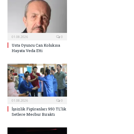
01.08.2026
0
Usta Oyuncu Can Kolukısa
Hayata Veda Etti
01.08.2026
0
İşsizlik Figüranları 950 TL’lik
Setlere Mecbur Bıraktı