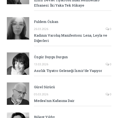
Efsanesi: İki Yaka Tek Hikaye
Fuldem Özkan
26.03.2026
0
Kadının Varoluş Manifestosu: Lena, Leyla ve
Diğerleri
Özgür Duygu Durgun
13.03.2026
0
Asırlık Tiyatro Geleneği İzmir’de Yaşıyor
Gürel Sürücü
05.03.2026
0
Medea’nın Kafasına Dair
Bülent Yıldız