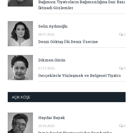
Bağımsız Tiyatroların Bağımsızlığına Dair Bazı
İktisadi Gözlemler
Selin Aydınoğlu
08.07.2026
2
Deniz Göktaş Ölü Deniz Üzerine
Dikmen Gürün
07.07.2026
0
Gerçeklerle Yüzleşmek ve Belgesel Tiyatro
AÇIK KÖŞE
Haydar Bayak
29.04.2026
0
İzmir Devlet Tiyatrosu’ndan Rembetiko