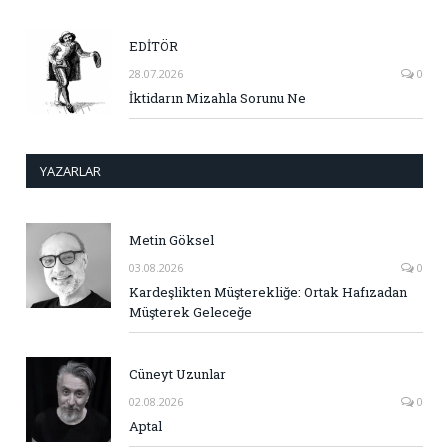
EDİTÖR
28.07.2026
0
İktidarın Mizahla Sorunu Ne
YAZARLAR
Metin Göksel
03.08.2026
0
Kardeşlikten Müşterekliğe: Ortak Hafızadan
Müşterek Geleceğe
Cüneyt Uzunlar
02.08.2026
0
Aptal