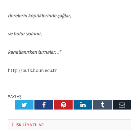
derelerin köpüklerinde çağlar,
ve bulur yolunu,
kanatlanırken turnalar…”
http://bufk.boun.edu.tr
PAYLAŞ.
Twitter
Facebook
Pinterest
LinkedIn
Tumblr
E-
Posta
ILIŞKILI
YAZILAR