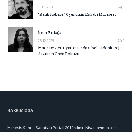
03.01.2026
0
“Kanlı Kabare” Oyununun Esbabı Mucibesi
İrem Erdoğan
25.12.2025
0
İzmir Devlet Tiyatrosu’nda Sibel Erdenk Rejisi:
Arzunun Onda Dokuzu
HAKKIMIZDA
Mimesis Sahne Sanatları Portali 2010 yılının Nisan ayında test