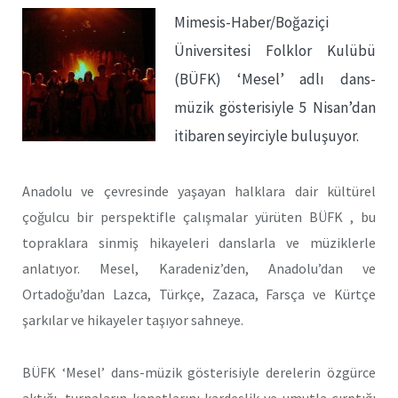
Mimesis-Haber/Boğaziçi
Üniversitesi Folklor Kulübü
(BÜFK) ‘Mesel’ adlı dans-
müzik gösterisiyle 5 Nisan’dan
itibaren seyirciyle buluşuyor.
Anadolu ve çevresinde yaşayan halklara dair kültürel
çoğulcu bir perspektifle çalışmalar yürüten BÜFK , bu
topraklara sinmiş hikayeleri danslarla ve müziklerle
anlatıyor. Mesel, Karadeniz’den, Anadolu’dan ve
Ortadoğu’dan Lazca, Türkçe, Zazaca, Farsça ve Kürtçe
şarkılar ve hikayeler taşıyor sahneye.
BÜFK ‘Mesel’ dans-müzik gösterisiyle derelerin özgürce
aktığı, turnaların kanatlarını kardeşlik ve umutla çırptığı