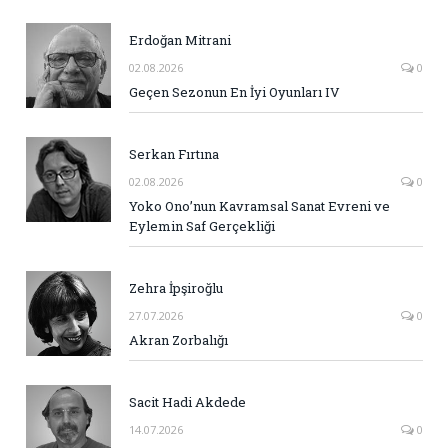
Erdoğan Mitrani
02.08.2026
0
Geçen Sezonun En İyi Oyunları IV
Serkan Fırtına
02.08.2026
0
Yoko Ono’nun Kavramsal Sanat Evreni ve
Eylemin Saf Gerçekliği
Zehra İpşiroğlu
27.07.2026
0
Akran Zorbalığı
Sacit Hadi Akdede
14.07.2026
0