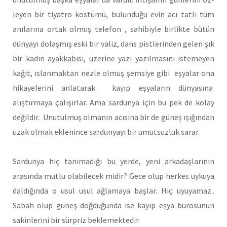
leyen bir tiyatro kostümü, bulunduğu evin acı tatlı tüm
anılarına ortak olmuş telefon , sahibiyle birlikte bütün
dünya­yı dolaşmış eski bir valiz, dans pistlerin­den gelen şık
bir kadın ayakkabısı, üze­rine yazı yazılmasını istemeyen
kağıt, ıslanmaktan nezle olmuş şemsiye gibi eşyalar ona
hikayelerini anlatarak kayıp eşyaların dünyasına
alıştırmaya çalışır­lar. Ama sardunya için bu pek de kolay
değildir. Unutulmuş olmanın acısına bir de güneş ışığından
uzak olmak eklenince sardunyayı bir umutsuzluk sarar.
Sardunya hiç tanımadığı bu yerde, yeni arkadaşlarının
arasında mutlu olabilecek midir? Gece olup herkes uykuya
daldı­ğında o usul usul ağlamaya başlar. Hiç uyuyamaz..
Sabah olup güneş doğduğun­da ise kayıp eşya bürosunun
sakinlerini bir sürpriz beklemektedir.