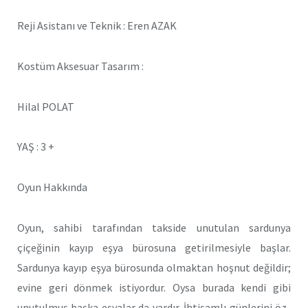
Reji Asistanı ve Teknik : Eren AZAK
Kostüm Aksesuar Tasarım :
Hilal POLAT
YAŞ : 3 +
Oyun Hakkında
Oyun, sahibi tarafından takside unutu­lan sardunya
çiçeğinin kayıp eşya büro­suna getirilmesiyle başlar.
Sardunya ka­yıp eşya bürosunda olmaktan hoşnut de­ğildir;
evine geri dönmek istiyordur. Oy­sa burada kendi gibi
unutulmuş başka eşyalar da vardır. İhtişamlı günlerini öz­