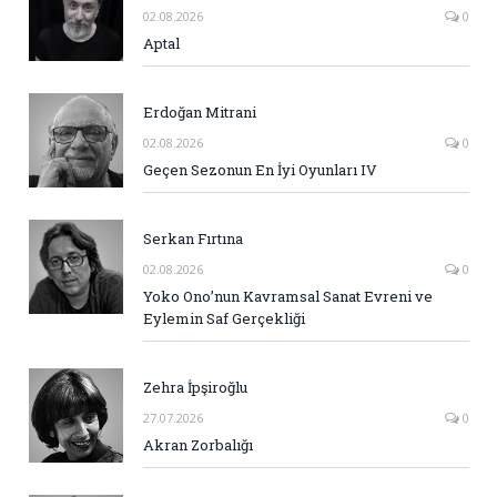
02.08.2026
0
Aptal
Erdoğan Mitrani
02.08.2026
0
Geçen Sezonun En İyi Oyunları IV
Serkan Fırtına
02.08.2026
0
Yoko Ono’nun Kavramsal Sanat Evreni ve
Eylemin Saf Gerçekliği
Zehra İpşiroğlu
27.07.2026
0
Akran Zorbalığı