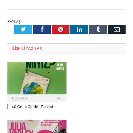
PAYLAŞ.
Twitter
Facebook
Pinterest
LinkedIn
Tumblr
E-
Posta
ILIŞKILI
YAZILAR
16.05.2026
0
40.Genç Günler Başladı