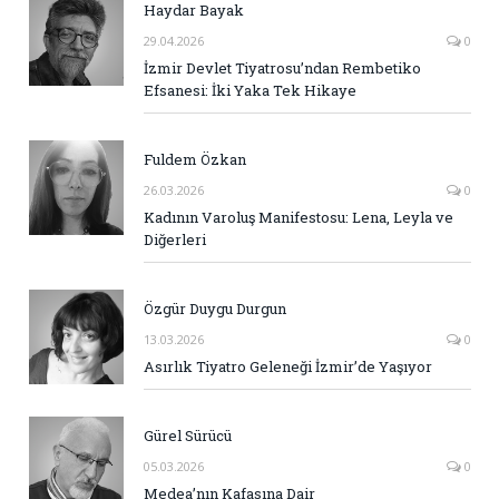
Haydar Bayak
29.04.2026
0
İzmir Devlet Tiyatrosu’ndan Rembetiko
Efsanesi: İki Yaka Tek Hikaye
Fuldem Özkan
26.03.2026
0
Kadının Varoluş Manifestosu: Lena, Leyla ve
Diğerleri
Özgür Duygu Durgun
13.03.2026
0
Asırlık Tiyatro Geleneği İzmir’de Yaşıyor
Gürel Sürücü
05.03.2026
0
Medea’nın Kafasına Dair