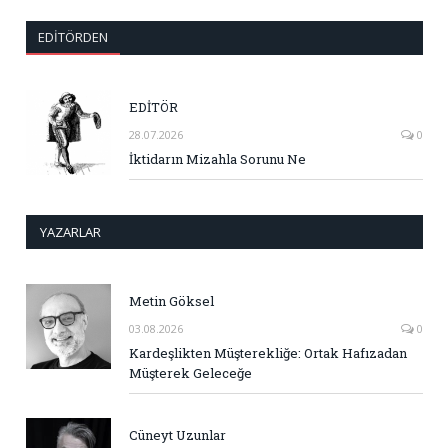
EDITÖRDEN
EDİTÖR
28.07.2026
0
İktidarın Mizahla Sorunu Ne
YAZARLAR
Metin Göksel
03.08.2026
0
Kardeşlikten Müşterekliğe: Ortak Hafızadan
Müşterek Geleceğe
Cüneyt Uzunlar