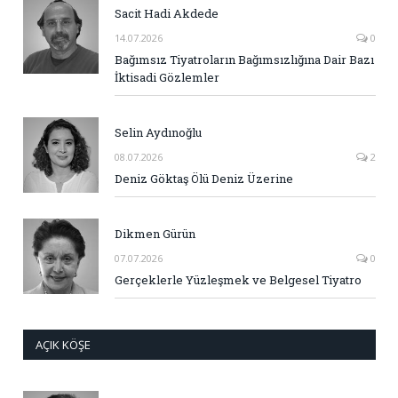
Sacit Hadi Akdede
14.07.2026
0
Bağımsız Tiyatroların Bağımsızlığına Dair Bazı
İktisadi Gözlemler
Selin Aydınoğlu
08.07.2026
2
Deniz Göktaş Ölü Deniz Üzerine
Dikmen Gürün
07.07.2026
0
Gerçeklerle Yüzleşmek ve Belgesel Tiyatro
AÇIK KÖŞE