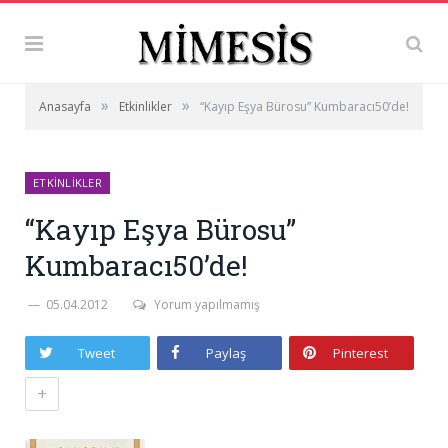
»
»
Anasayfa
Etkinlikler
“Kayıp Eşya Bürosu” Kumbaracı50’de!
ETKINLIKLER
“Kayıp Eşya Bürosu”
Kumbaracı50’de!
05.04.2012
Yorum yapılmamış
Tweet
Paylaş
Pinterest
+