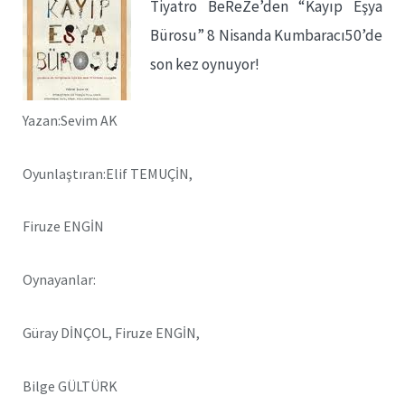
Tiyatro BeReZe’den “Kayıp Eşya
Bürosu” 8 Nisanda Kumbaracı50’de
son kez oynuyor!
Yazan:Sevim AK
Oyunlaştıran:Elif TEMUÇİN,
Firuze ENGİN
Oynayanlar:
Güray DİNÇOL, Firuze ENGİN,
Bilge GÜLTÜRK