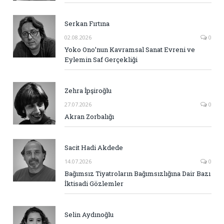
Serkan Fırtına
02.08.2026
0
Yoko Ono’nun Kavramsal Sanat Evreni ve
Eylemin Saf Gerçekliği
Zehra İpşiroğlu
27.07.2026
0
Akran Zorbalığı
Sacit Hadi Akdede
14.07.2026
0
Bağımsız Tiyatroların Bağımsızlığına Dair Bazı
İktisadi Gözlemler
Selin Aydınoğlu