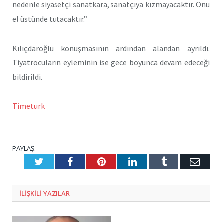
nedenle siyasetçi sanatkara, sanatçıya kızmayacaktır. Onu
el üstünde tutacaktır.”
Kılıçdaroğlu konuşmasının ardından alandan ayrıldı.
Tiyatrocuların eyleminin ise gece boyunca devam edeceği
bildirildi.
Timeturk
PAYLAŞ.
Twitter
Facebook
Pinterest
LinkedIn
Tumblr
E-
Posta
ILIŞKILI
YAZILAR