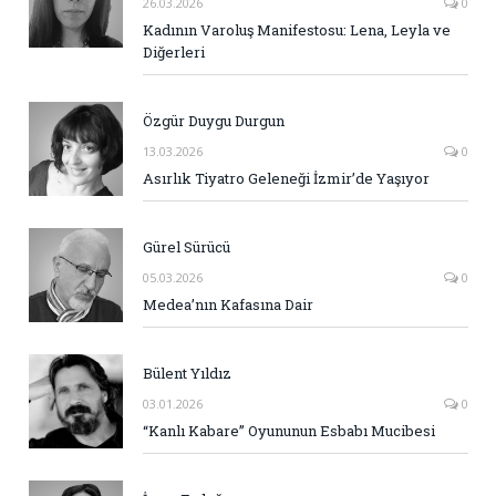
26.03.2026
0
Kadının Varoluş Manifestosu: Lena, Leyla ve
Diğerleri
Özgür Duygu Durgun
13.03.2026
0
Asırlık Tiyatro Geleneği İzmir’de Yaşıyor
Gürel Sürücü
05.03.2026
0
Medea’nın Kafasına Dair
Bülent Yıldız
03.01.2026
0
“Kanlı Kabare” Oyununun Esbabı Mucibesi