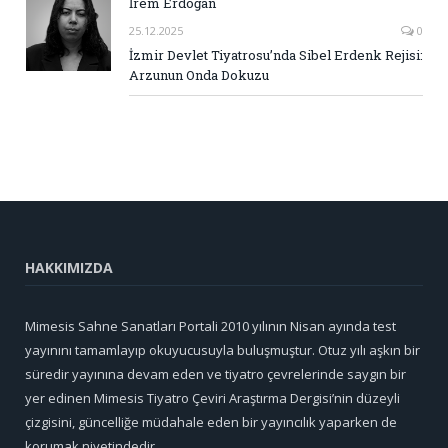
İrem Erdoğan
25.12.2025
0
İzmir Devlet Tiyatrosu’nda Sibel Erdenk Rejisi:
Arzunun Onda Dokuzu
HAKKIMIZDA
Mimesis Sahne Sanatları Portali 2010 yılının Nisan ayında test
yayınını tamamlayıp okuyucusuyla buluşmuştur. Otuz yılı aşkın bir
süredir yayınına devam eden ve tiyatro çevrelerinde saygın bir
yer edinen Mimesis Tiyatro Çeviri Araştırma Dergisi’nin düzeyli
çizgisini, güncelliğe müdahale eden bir yayıncılık yaparken de
korumak niyetindedir.