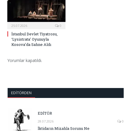
25.07.2026
0
İstanbul Devlet Tiyatrosu,
‘Lysistrata’ Oyunuyla
Kosova’da Sahne Aldı
Yorumlar kapatıldı.
EDITÖRDEN
EDİTÖR
28.07.2026
0
İktidarın Mizahla Sorunu Ne