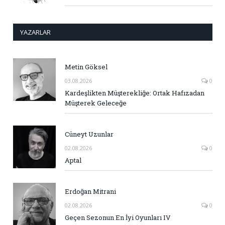
YAZARLAR
Metin Göksel
03.08.2026
0
Kardeşlikten Müşterekliğe: Ortak Hafızadan
Müşterek Geleceğe
Cüneyt Uzunlar
02.08.2026
0
Aptal
Erdoğan Mitrani
02.08.2026
0
Geçen Sezonun En İyi Oyunları IV