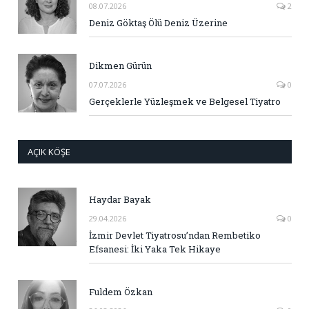
08.07.2026
2
Deniz Göktaş Ölü Deniz Üzerine
Dikmen Gürün
07.07.2026
0
Gerçeklerle Yüzleşmek ve Belgesel Tiyatro
AÇIK KÖŞE
Haydar Bayak
29.04.2026
0
İzmir Devlet Tiyatrosu’ndan Rembetiko
Efsanesi: İki Yaka Tek Hikaye
Fuldem Özkan