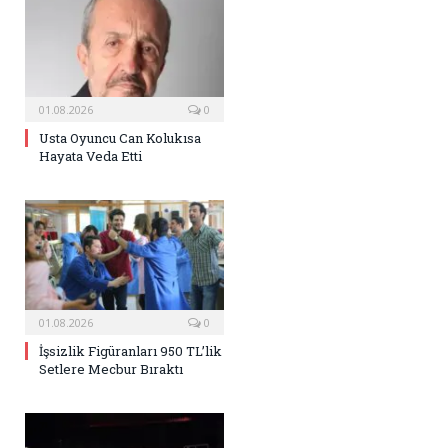
01.08.2026
0
Usta Oyuncu Can Kolukısa
Hayata Veda Etti
01.08.2026
0
İşsizlik Figüranları 950 TL’lik
Setlere Mecbur Bıraktı