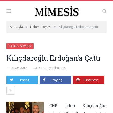
»
»
Anasayfa
Haber - Söyleşi
Kılıçdaroğlu Erdoğan’a Çattı
HABER - SÖYLEŞI
Kılıçdaroğlu Erdoğan’a Çattı
30.04.2012
Yorum yapılmamış
Tweet
Paylaş
Pinterest
+
CHP lideri Kılıçdaroğlu,