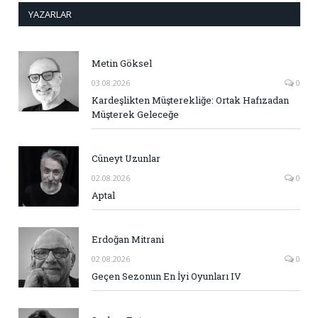
YAZARLAR
Metin Göksel
03.08.2026
0
Kardeşlikten Müşterekliğe: Ortak Hafızadan
Müşterek Geleceğe
Cüneyt Uzunlar
02.08.2026
0
Aptal
Erdoğan Mitrani
02.08.2026
0
Geçen Sezonun En İyi Oyunları IV