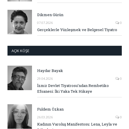
Dikmen Gürün
07.07.2026
0
Gerçeklerle Yüzleşmek ve Belgesel Tiyatro
AÇIK KÖŞE
Haydar Bayak
29.04.2026
0
İzmir Devlet Tiyatrosu’ndan Rembetiko
Efsanesi: İki Yaka Tek Hikaye
Fuldem Özkan
26.03.2026
0
Kadının Varoluş Manifestosu: Lena, Leyla ve