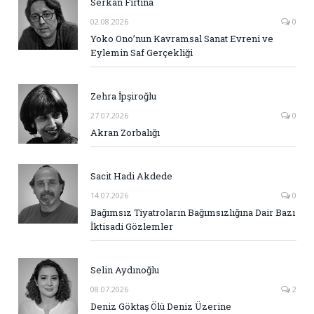
Serkan Fırtına
02.08.2026
0
Yoko Ono’nun Kavramsal Sanat Evreni ve
Eylemin Saf Gerçekliği
Zehra İpşiroğlu
27.07.2026
0
Akran Zorbalığı
Sacit Hadi Akdede
14.07.2026
0
Bağımsız Tiyatroların Bağımsızlığına Dair Bazı
İktisadi Gözlemler
Selin Aydınoğlu
08.07.2026
2
Deniz Göktaş Ölü Deniz Üzerine