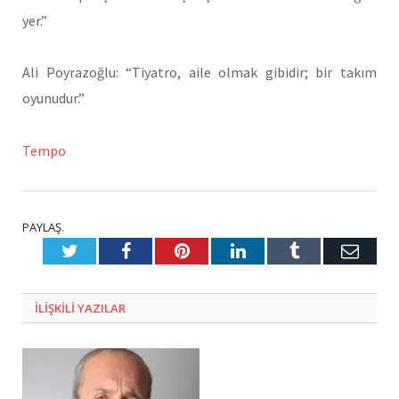
yer.”
Ali Poyrazoğlu: “Tiyatro, aile olmak gibidir; bir takım
oyunudur.”
Tempo
PAYLAŞ.
Twitter
Facebook
Pinterest
LinkedIn
Tumblr
E-
Posta
ILIŞKILI
YAZILAR