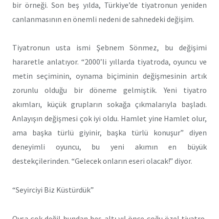
bir örneği. Son beş yılda, Türkiye’de tiyatronun yeniden
canlanmasının en önemli nedeni de sahnedeki değişim.
Tiyatronun usta ismi Şebnem Sönmez, bu değişimi
hararetle anlatıyor. “2000’li yıllarda tiyatroda, oyuncu ve
metin seçiminin, oynama biçiminin değişmesinin artık
zorunlu olduğu bir döneme gelmiştik. Yeni tiyatro
akımları, küçük grupların sokağa çıkmalarıyla başladı.
Anlayışın değişmesi çok iyi oldu. Hamlet yine Hamlet olur,
ama başka türlü giyinir, başka türlü konuşur” diyen
deneyimli oyuncu, bu yeni akımın en büyük
destekçilerinden. “Gelecek onların eseri olacak!” diyor.
“Seyirciyi Biz Küstürdük”
Oysa çok değil bundan beş-altı yıl önce çoğu özel tiyatro,