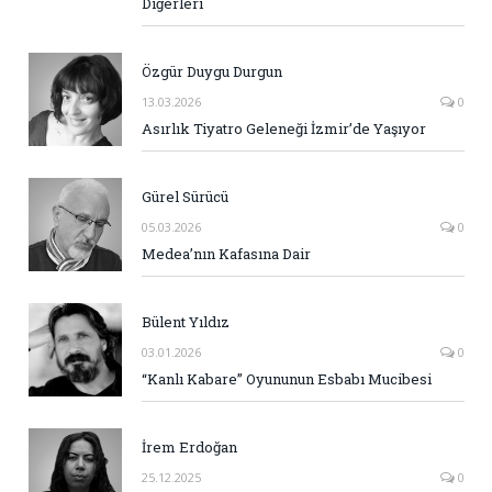
Diğerleri
Özgür Duygu Durgun
13.03.2026
0
Asırlık Tiyatro Geleneği İzmir’de Yaşıyor
Gürel Sürücü
05.03.2026
0
Medea’nın Kafasına Dair
Bülent Yıldız
03.01.2026
0
“Kanlı Kabare” Oyununun Esbabı Mucibesi
İrem Erdoğan
25.12.2025
0