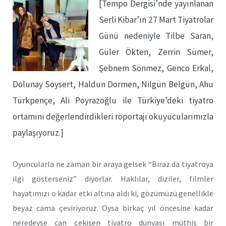
[Tempo Dergisi’nde yayınlanan
Serli Kibar’ın 27 Mart Tiyatrolar
Günü nedeniyle Tilbe Saran,
Güler Ökten, Zerrin Sümer,
Şebnem Sönmez, Genco Erkal,
Dolunay Soysert, Haldun Dormen, Nilgün Belgün, Ahu
Türkpençe, Ali Poyrazoğlu ile Türkiye’deki tiyatro
ortamını değerlendirdikleri röportajı okuyucularımızla
paylaşıyoruz.]
Oyuncularla ne zaman bir araya gelsek “Biraz da tiyatroya
ilgi gösterseniz” diyorlar. Haklılar, diziler, filmler
hayatımızı o kadar etki altına aldı ki, gözümüzü genellikle
beyaz cama çeviriyoruz. Oysa birkaç yıl öncesine kadar
neredeyse can çekişen tiyatro dünyası müthiş bir