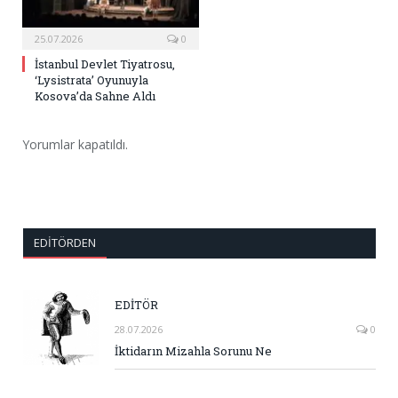
25.07.2026
0
İstanbul Devlet Tiyatrosu,
‘Lysistrata’ Oyunuyla
Kosova’da Sahne Aldı
Yorumlar kapatıldı.
EDITÖRDEN
EDİTÖR
28.07.2026
0
İktidarın Mizahla Sorunu Ne