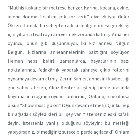
“Müthiş kıskanç bir metrese benzer. Karına, kocana, evine,
ailene dönme fırsatını çok zor verir” diye ekliyor Güler
Ökten. Tam da bu sebepten ailesi ile ilgilenmesi gerektiği
için yıllarca tiyatroya ara vermek zorunda kalmış. Ama her
oyuncu, onun gibi düşünmüyor. İki kız annesi Nilgün
Belgün, kızlarına anneannelerinin baktığını söylüyor.
Hemen hepsi belirli zamanlarda, hayatlarının bazı
noktalarında, fedakârlık yaparak sahneye çıkıp rollerini
oynamaya devam etmiş. Zerrin Sümer, annesini kaybettiği
gün sahne alırken, Yıldız Kenter ateşlenip perde arasında
bayılmasına rağmen oyunu sürdürmüş. Onlar için ne olursa
olsun “Show must go on” (Oyun devam etmeli). Çünkü hep
bir ağızdan söyledikleri bir şey var: “İsterseniz eski kafalı
deyin, isterseniz yanlış olduğunu söyleyin; bu mesleği
yapıyorsanız, ölmediğiniz sürece o perde açılacak!” Onlara