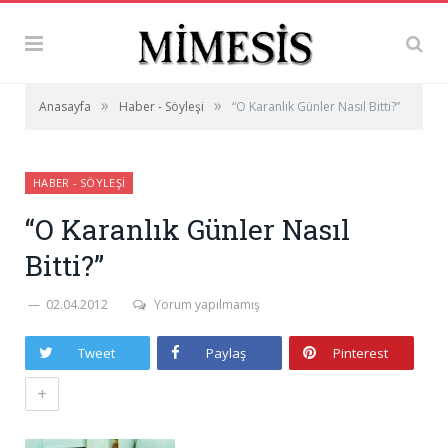
»
»
Anasayfa
Haber - Söyleşi
“O Karanlık Günler Nasıl Bitti?”
HABER - SÖYLEŞI
“O Karanlık Günler Nasıl
Bitti?”
02.04.2012
Yorum yapılmamış
Tweet
Paylaş
Pinterest
+