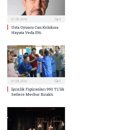
01.08.2026
0
Usta Oyuncu Can Kolukısa
Hayata Veda Etti
01.08.2026
0
İşsizlik Figüranları 950 TL’lik
Setlere Mecbur Bıraktı