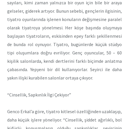
sayıları, kimi zaman yalnızca bir oyun için bile bir araya
gelseler, giderek artıyor. Bunun sebebi, gençlerin ilgisinin,
tiyatro oyunlarında işlenen konuların değişmesine paralel
olarak tiyatroya yönelmesi. Her köşe başında oluşmaya
başlayan tiyatroların, eskisinden epey farklı şekillenmesi
de bunda rol oynuyor. Tiyatro, bugünlerde küçük stüdyo
tipi oluşumlara doğru evriliyor. Genç oyuncular, 50 – 60
kişilik salonlarda, kendi dertlerini farklı biçimde anlatma
çabasında. Yepyeni bir dil kullanıyorlar. Seyirci ile daha
yakın ilişki kurabilen salonlar ortaya çıkıyor.
“Cinsellik, Sapkınlık İlgi Çekiyor”
Genco Erkal’a göre, tiyatro kitlesel özelliğinden uzaklaşıp,
daha küçük işlere yöneliyor. “Cinsellik, şiddet ağırlıklı, bol
küfürlü konuşmaların olduğu sapkınlıklar, seyircinin