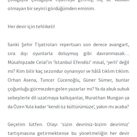
olmayan bir seyirci gördüğümden eminim.
Her devir için tehlikeli!
Sanki Şehir Tiyatroları repertuarı son derece avangart,
sıra dışı oyunlarla doluymuş gibi davranmasak…
Müsahipzade Celal’in ‘İstanbul Efendisi’ misal, ‘yerli’ değil
mi? Kim bilir kaç sezondur oynanıyor ve hâlâ tıklım tıklım.
Orhan Asena, Tuncer Cücenoğlu, Güner Sümer, bunlar
çoğunluğu görmezden gelen yazarlar mı? Ya da abuk subuk
sebeplerle dil uzatmaya kalkışanlar, Murathan Mungan ya
da Özen Yula kadar ‘kendi öz kültürümüze’, yakın mı acaba?
Geçelim lütfen. Olayı ‘sizin devriniz-bizim devrimiz’
tartışmasına getirmektense bu yönetmeliğin her devir