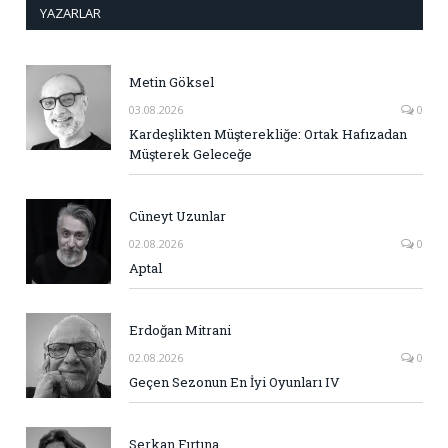
YAZARLAR
Metin Göksel
03.08.2026
0
Kardeşlikten Müşterekliğe: Ortak Hafızadan
Müşterek Geleceğe
Cüneyt Uzunlar
02.08.2026
0
Aptal
Erdoğan Mitrani
02.08.2026
0
Geçen Sezonun En İyi Oyunları IV
Serkan Fırtına