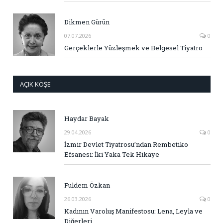
Dikmen Gürün
07.07.2026
0
Gerçeklerle Yüzleşmek ve Belgesel Tiyatro
AÇIK KÖŞE
Haydar Bayak
29.04.2026
0
İzmir Devlet Tiyatrosu’ndan Rembetiko
Efsanesi: İki Yaka Tek Hikaye
Fuldem Özkan
26.03.2026
0
Kadının Varoluş Manifestosu: Lena, Leyla ve
Diğerleri