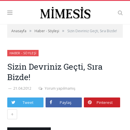
»
»
Anasayfa
Haber - Söyleşi
Sizin Devriniz Geçti, Sıra Bizde!
HABER - SÖYLEŞI
Sizin Devriniz Geçti, Sıra
Bizde!
21.04.2012
Yorum yapılmamış
Tweet
Paylaş
Pinterest
+