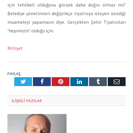
için tehlikeli olduğunu görsek daha doğru olmaz mı?
Belediye yönetimleri değiştikçe tiyatroya isteyen istediği
muameleyi yapamasın diye. Gerçekten Şehir Tiyatroları
‘hepimizin’ olduğu için.
Milliyet
PAYLAŞ.
Twitter
Facebook
Pinterest
LinkedIn
Tumblr
E-
Posta
ILIŞKILI
YAZILAR