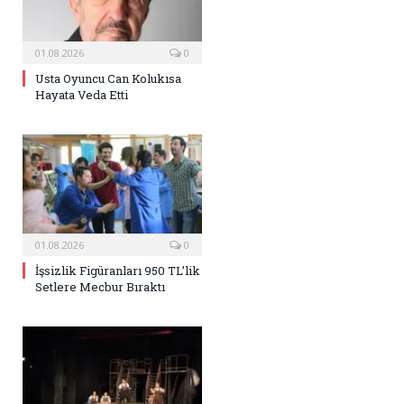
01.08.2026
0
Usta Oyuncu Can Kolukısa
Hayata Veda Etti
01.08.2026
0
İşsizlik Figüranları 950 TL’lik
Setlere Mecbur Bıraktı