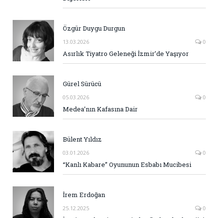
Özgür Duygu Durgun
13.03.2026
0
Asırlık Tiyatro Geleneği İzmir’de Yaşıyor
Gürel Sürücü
05.03.2026
0
Medea’nın Kafasına Dair
Bülent Yıldız
03.01.2026
0
“Kanlı Kabare” Oyununun Esbabı Mucibesi
İrem Erdoğan
25.12.2025
0