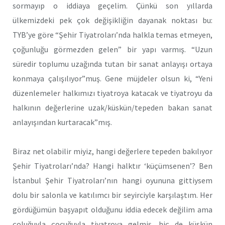
sormayıp o iddiaya geçelim. Çünkü son yıllarda
ülkemizdeki pek çok değişikliğin dayanak noktası bu:
TYB’ye göre “Şehir Tiyatroları’nda halkla temas etmeyen,
çoğunluğu görmezden gelen” bir yapı varmış. “Uzun
süredir toplumu uzağında tutan bir sanat anlayışı ortaya
konmaya çalışılıyor”muş. Gene müjdeler olsun ki, “Yeni
düzenlemeler halkımızı tiyatroya katacak ve tiyatroyu da
halkının değerlerine uzak/küskün/tepeden bakan sanat
anlayışından kurtaracak”mış.
Biraz net olabilir miyiz, hangi değerlere tepeden bakılıyor
Şehir Tiyatroları’nda? Hangi halktır ‘küçümsenen’? Ben
İstanbul Şehir Tiyatroları’nın hangi oyununa gittiysem
dolu bir salonla ve katılımcı bir seyirciyle karşılaştım. Her
gördüğümün başyapıt olduğunu iddia edecek değilim ama
çoluğuyla çocuğuyla tiyatroya gelmiş, hiç de küskün