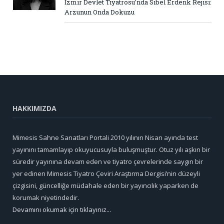
İzmir Devlet Tiyatrosu’nda Sibel Erdenk Rejisi:
Arzunun Onda Dokuzu
HAKKIMIZDA
Mimesis Sahne Sanatları Portali 2010 yılının Nisan ayında test
yayınını tamamlayıp okuyucusuyla buluşmuştur. Otuz yılı aşkın bir
süredir yayınına devam eden ve tiyatro çevrelerinde saygın bir
yer edinen Mimesis Tiyatro Çeviri Araştırma Dergisi’nin düzeyli
çizgisini, güncelliğe müdahale eden bir yayıncılık yaparken de
korumak niyetindedir.
Devamını okumak için tıklayınız...