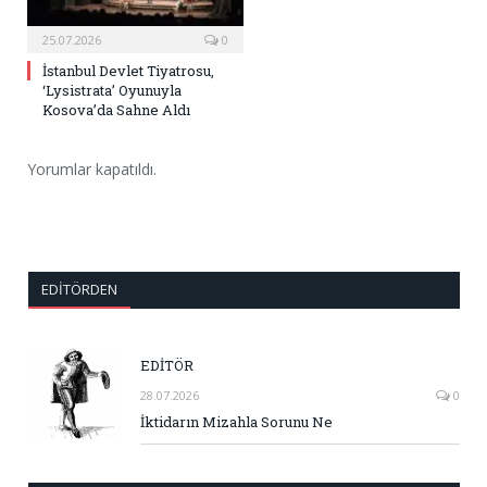
25.07.2026
0
İstanbul Devlet Tiyatrosu,
‘Lysistrata’ Oyunuyla
Kosova’da Sahne Aldı
Yorumlar kapatıldı.
EDITÖRDEN
EDİTÖR
28.07.2026
0
İktidarın Mizahla Sorunu Ne