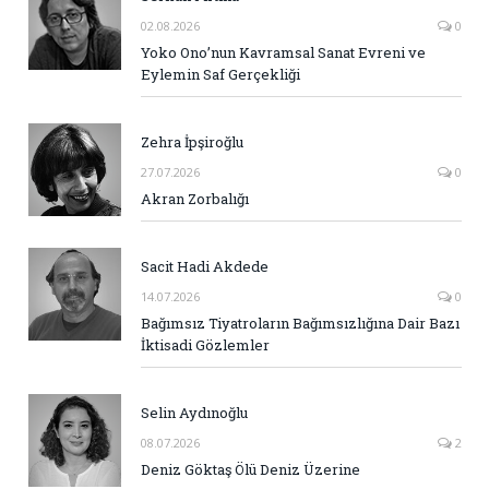
02.08.2026
0
Yoko Ono’nun Kavramsal Sanat Evreni ve
Eylemin Saf Gerçekliği
Zehra İpşiroğlu
27.07.2026
0
Akran Zorbalığı
Sacit Hadi Akdede
14.07.2026
0
Bağımsız Tiyatroların Bağımsızlığına Dair Bazı
İktisadi Gözlemler
Selin Aydınoğlu
08.07.2026
2
Deniz Göktaş Ölü Deniz Üzerine