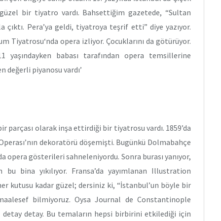
güzel bir tiyatro vardı. Bahsettiğim gazetede, “Sultan
çıktı. Pera’ya geldi, tiyatroya teşrif etti” diye yazıyor.
m Tiyatrosu‘nda opera izliyor. Çocuklarını da götürüyor.
1 yaşındayken babası tarafından opera temsillerine
n değerli piyanosu vardı’
parçası olarak inşa ettirdiği bir tiyatrosu vardı. 1859’da
ris Operası’nın dekoratörü döşemişti. Bugünkü Dolmabahçe
da opera gösterileri sahneleniyordu. Sonra burası yanıyor,
en bu bina yıkılıyor. Fransa’da yayımlanan Illustration
r kutusu kadar güzel; dersiniz ki, “İstanbul’un böyle bir
maalesef bilmiyoruz. Oysa Journal de Constantinople
 detay detay. Bu temaların hepsi birbirini etkilediği için