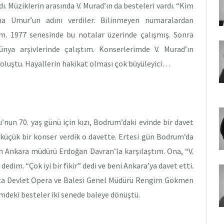
. Müziklerin arasında V. Murad’ın da besteleri vardı. “Kim
ha Umur’un adını verdiler. Bilinmeyen numaralardan
m. 1977 senesinde bu notalar üzerinde çalışmış. Sonra
ünya arşivlerinde çalıştım. Konserlerimde V. Murad’ın
e oluştu. Hayallerin hakikat olması çok büyüleyici…
nun 70. yaş günü için kızı, Bodrum’daki evinde bir davet
n küçük bir konser verdik o davette. Ertesi gün Bodrum’da
in Ankara müdürü Erdoğan Davran’la karşılaştım. Ona, “V.
dim. “Çok iyi bir fikir” dedi ve beni Ankara’ya davet etti.
şta Devlet Opera ve Balesi Genel Müdürü Rengim Gökmen
mdeki besteler iki senede baleye dönüştü.
?