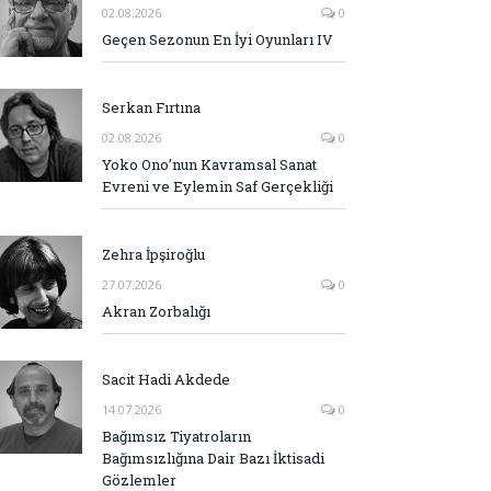
02.08.2026
0
Geçen Sezonun En İyi Oyunları IV
Serkan Fırtına
02.08.2026
0
Yoko Ono’nun Kavramsal Sanat
Evreni ve Eylemin Saf Gerçekliği
Zehra İpşiroğlu
27.07.2026
0
Akran Zorbalığı
Sacit Hadi Akdede
14.07.2026
0
Bağımsız Tiyatroların
Bağımsızlığına Dair Bazı İktisadi
Gözlemler