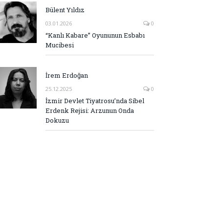
Bülent Yıldız
03.01.2026
0
“Kanlı Kabare” Oyununun Esbabı
Mucibesi
İrem Erdoğan
25.12.2025
0
İzmir Devlet Tiyatrosu’nda Sibel
Erdenk Rejisi: Arzunun Onda
Dokuzu