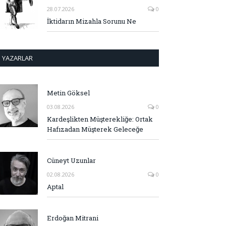
28.07.2026
0
İktidarın Mizahla Sorunu Ne
YAZARLAR
Metin Göksel
03.08.2026
0
Kardeşlikten Müşterekliğe: Ortak
Hafızadan Müşterek Geleceğe
Cüneyt Uzunlar
02.08.2026
0
Aptal
Erdoğan Mitrani