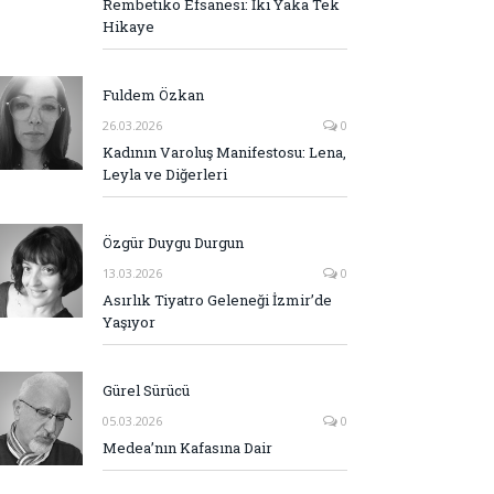
Rembetiko Efsanesi: İki Yaka Tek
Hikaye
Fuldem Özkan
26.03.2026
0
Kadının Varoluş Manifestosu: Lena,
Leyla ve Diğerleri
Özgür Duygu Durgun
13.03.2026
0
Asırlık Tiyatro Geleneği İzmir’de
Yaşıyor
Gürel Sürücü
05.03.2026
0
Medea’nın Kafasına Dair