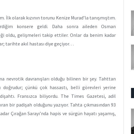
ım. İlk olarak kızının torunu Kenize Murad’la tanışmıştım.
rdiğim konsere geldi. Daha sonra aileden Osman
i oldu, gelişmeleri takip ettiler. Onlar da benim kadar
var; tarihte akıl hastası diye geçiyor…
Ama nevrotik davranışları olduğu bilinen bir şey. Tahttan
bu doğrudur; çünkü çok hassastı, belli görevleri yerine
işahtı. Fransızca biliyordu. The Times Gazetesi, adil
ıran bir padişah olduğunu yazıyor. Tahta çıkmasından 93
 kadar Çırağan Sarayı’nda hapis ve sürgün hayatı yaşamış,