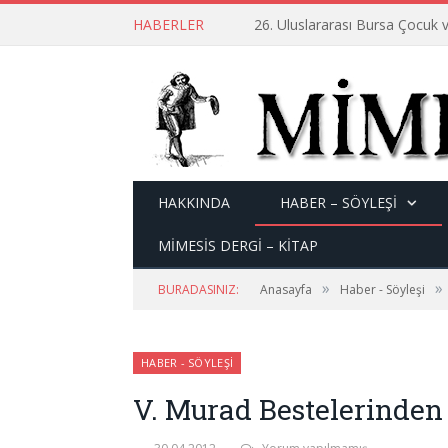
HABERLER
26. Uluslararası Bursa Çocuk v
HAKKINDA
HABER – SÖYLEŞI
MİMESİS DERGİ – KİTAP
»
»
BURADASINIZ:
Anasayfa
Haber - Söyleşi
HABER - SÖYLEŞI
V. Murad Bestelerinden 