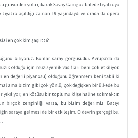
 bu gravürden yola çıkarak Savaş Camgöz balede tiyatroyu
o tiyatro açıldığı zaman 19 yaşındaydı ve orada da opera
izi en çok kim şaşırttı?
duğunu biliyoruz. Bunlar saray görgüsüdür. Avrupa’da da
zik olduğu için müzisyenlik vasıfları beni çok etkiliyor.
ın en değerli piyanosu) olduğunu öğrenmem beni tabii ki
rmal ama bizim gibi çok yönlü, çok değişken bir ülkede bu
er yıkılıyor; en kötüsü bir toplumu klişe haline sokmaktır.
n birçok zenginliği varsa, bu bizim değerimiz. Batıyı
ğin saraya gelmesi de bir etkileşim. O devrin gerçeği bu.
ş…