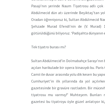
Pasajı’nın yerinde Naum Tiyatrosu adlı çok 
Abdülmecid dün atı üzerinde Beşiktaş’tan yola 
Oradan öğreniyoruz ki, Sultan Abdülmecid Nau
Şehzade Murad Efendi’nin de (V. Murad) 1
götürüldüğünü biliyoruz. ‘Padişahta dünyanın e
Tek tiyatro burası mı?
Sultan Abdülmecid’in Dolmabahçe Sarayı’nın bir 
açılan harikulade bir opera binasıydı bu. Pa
Camii ile duvar arasında yolu dik kesen bu yapı
Cumhuriyet’in ilk yıllarında da yol açılırk
gazetesinde bir gravüre rastladım. Bir mücevhe
tiyatrosu mu varmış!” Muhteşem. Bunları 
gazetesi bu tiyatroyu öyle güzel anlatıyor ki,