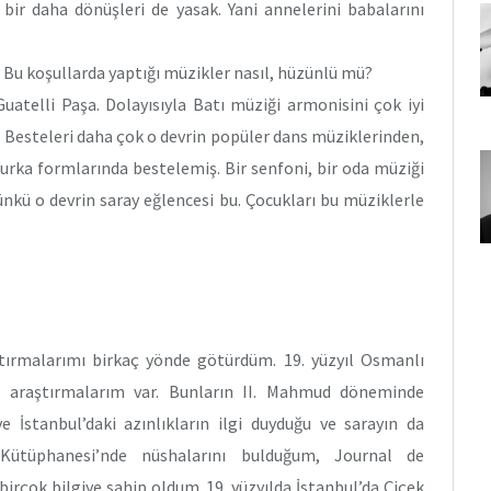
a bir daha dönüşleri de yasak. Yani annelerini babalarını
r. Bu koşullarda yaptığı müzikler nasıl, hüzünlü mü?
Guatelli Paşa. Dolayısıyla Batı müziği armonisini çok iyi
ş. Besteleri daha çok o devrin popüler dans müziklerinden,
urka formlarında bestelemiş. Bir senfoni, bir oda müziği
nkü o devrin saray eğlencesi bu. Çocukları bu müziklerle
ştırmalarımı birkaç yönde götürdüm. 19. yüzyıl Osmanlı
e araştırmalarım var. Bunların II. Mahmud döneminde
 İstanbul’daki azınlıkların ilgi duyduğu ve sarayın da
 Kütüphanesi’nde nüshalarını bulduğum, Journal de
rçok bilgiye sahip oldum. 19. yüzyılda İstanbul’da Çiçek