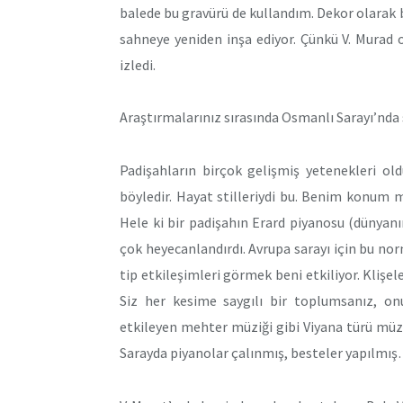
balede bu gravürü de kullandım. Dekor olarak
sahneye yeniden inşa ediyor. Çünkü V. Murad 
izledi.
Araştırmalarınız sırasında Osmanlı Sarayı’nda s
Padişahların birçok gelişmiş yetenekleri ol
böyledir. Hayat stilleriydi bu. Benim konum mü
Hele ki bir padişahın Erard piyanosu (dünyan
çok heyecanlandırdı. Avrupa sarayı için bu no
tip etkileşimleri görmek beni etkiliyor. Klişel
Siz her kesime saygılı bir toplumsanız, onu
etkileyen mehter müziği gibi Viyana türü müzi
Sarayda piyanolar çalınmış, besteler yapılmı