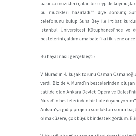
basınca müzikleri çalan bir teyp de koymuşlardı
bu müzikleri hazırladı?” diye sordum; Su
telefonunu bulup Suha Bey ile irtibat kurdu
İstanbul Üniversitesi Kütüphanesi’nde ve d
bestelerini çaldım ama bale fikri iki sene önc
Bu hayal nasıl gerçekleşti?
V. Murad’ın 4. kuşak torunu Osman Osmanoğlu’
verdi. Biz de V. Murad’ın bestelerinden oluşa
tatilde olan Ankara Devlet Opera ve Balesi‘n
Murad’ın bestelerinden bir bale düşünüyorum” de
Ankara’ya gidip projemi sunduktan sonra ba
olmak üzere, çok büyük bir destek gördüm. Eli
V. Murad’ın bugün yaşayan ailesi destekledi mi