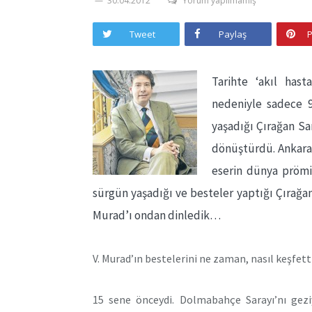
30.04.2012
Yorum yapılmamış
Tweet
Paylaş
P
Tarihte ‘akıl hast
nedeniyle sadece 9
yaşadığı Çırağan Sa
dönüştürdü. Ankara
eserin dünya prömiy
sürgün yaşadığı ve besteler yaptığı Çırağa
Murad’ı ondan dinledik…
V. Murad’ın bestelerini ne zaman, nasıl keşfett
15 sene önceydi. Dolmabahçe Sarayı’nı gez