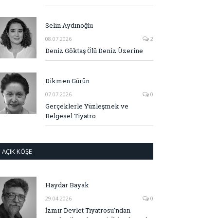
Selin Aydınoğlu
08.07.2026
2
Deniz Göktaş Ölü Deniz Üzerine
Dikmen Gürün
07.07.2026
0
Gerçeklerle Yüzleşmek ve
Belgesel Tiyatro
AÇIK KÖŞE
Haydar Bayak
29.04.2026
0
İzmir Devlet Tiyatrosu’ndan