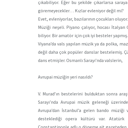
çıkabiliyor. Eğer bu şekilde çıkarlarsa saray
göremeyecekler… Kızlar evleniyor değil mi?
Evet, evleniyorlar, bazılarının çocukları oluyo
Müziği neşeli. Piyano çalıyor, hocası İtalyan 
biliyor. Bir amatör için çok iyi besteler yapmı
Viyana’da vals yapılan müzik ya da polka, maz
değil daha çok popüler danslar bestelemiş. Çü
dans etmişler. Osmanlı Sarayı’nda valslerin,
Avrupai müziğin yeri nasıldı?
V. Murad’ın bestelerini bulduktan sonra ara
Sarayı’nda Avrupai müzik geleneği üzerind
Avrupa’dan İstanbul’a gelen bando müziği ve
desteklediği opera kültürü var. Atatürk
Constantinople adlı o döneme ait gazeteden bi