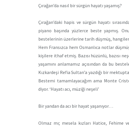
Çırağan’da nasıl bir sürgün hayatı yaşamış?
Çırağan’daki hapis ve sürgün hayatı sırasında
piyano başında yüzlerce beste yapmış. Onu
bestelerinin üzerlerine tarih düşmüş, hangileri
Hem Fransızca hem Osmanlıca notlar düşmüş üz
kişilere ithaf etmiş. Bazısı hüzünlü, bazısı ne
yaşamını anlamamız açısından da bu bestele
Kızkardeşi Refia Sultan’a yazdığı bir mektupt
Bestemi tamamlayacağım ama Monte Cristo
diyor. ‘Hayatı acı, müziği neşeli’
Bir yandan da acı bir hayat yaşanıyor…
Olmaz mı; mesela kızları Hatice, Fehime ve 