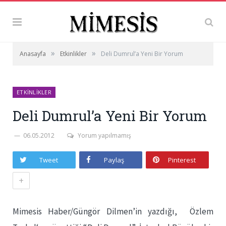
»
»
Anasayfa
Etkinlikler
Deli Dumrul’a Yeni Bir Yorum
ETKINLIKLER
Deli Dumrul’a Yeni Bir Yorum
06.05.2012
Yorum yapılmamış
Tweet
Paylaş
Pinterest
+
Mimesis Haber/Güngör Dilmen’in yazdığı, Özlem