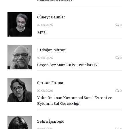
Cüneyt Uzunlar
02.08.2026
0
Aptal
Erdoğan Mitrani
02.08.2026
0
Geçen Sezonun En İyi Oyunları IV
Serkan Fırtına
02.08.2026
0
Yoko Ono’nun Kavramsal Sanat Evreni ve
Eylemin Saf Gerçekliği
Zehra İpşiroğlu