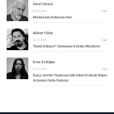
Gürel Sürücü
05.03.2026
0
Medea’nın Kafasına Dair
Bülent Yıldız
03.01.2026
0
“Kanlı Kabare” Oyununun Esbabı Mucibesi
İrem Erdoğan
25.12.2025
0
İzmir Devlet Tiyatrosu’nda Sibel Erdenk Rejisi:
Arzunun Onda Dokuzu