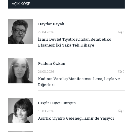
AÇIK KÖŞE
Haydar Bayak
29.04.2026
0
İzmir Devlet Tiyatrosu’ndan Rembetiko
Efsanesi: İki Yaka Tek Hikaye
Fuldem Özkan
26.03.2026
0
Kadının Varoluş Manifestosu: Lena, Leyla ve
Diğerleri
Özgür Duygu Durgun
13.03.2026
0
Asırlık Tiyatro Geleneği İzmir’de Yaşıyor