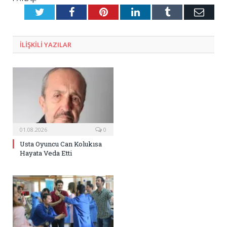
Twitter
Facebook
Pinterest
LinkedIn
Tumblr
E-
Posta
ILIŞKILI
YAZILAR
01.08.2026
0
Usta Oyuncu Can Kolukısa
Hayata Veda Etti