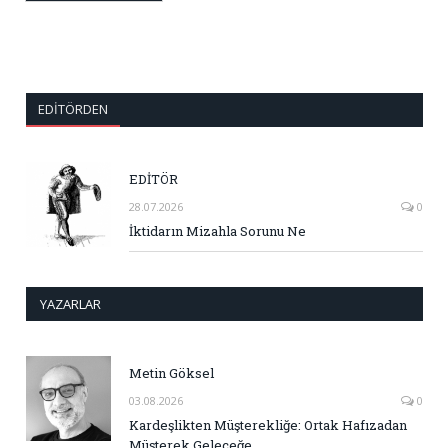
EDITÖRDEN
EDİTÖR
28.07.2026
0
İktidarın Mizahla Sorunu Ne
YAZARLAR
Metin Göksel
03.08.2026
0
Kardeşlikten Müşterekliğe: Ortak Hafızadan
Müşterek Geleceğe