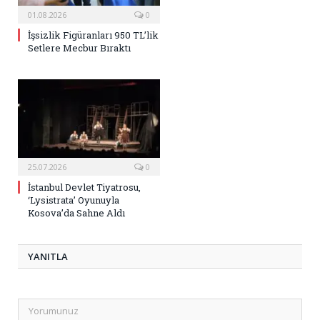
01.08.2026
0
İşsizlik Figüranları 950 TL’lik
Setlere Mecbur Bıraktı
25.07.2026
0
İstanbul Devlet Tiyatrosu,
‘Lysistrata’ Oyunuyla
Kosova’da Sahne Aldı
YANITLA