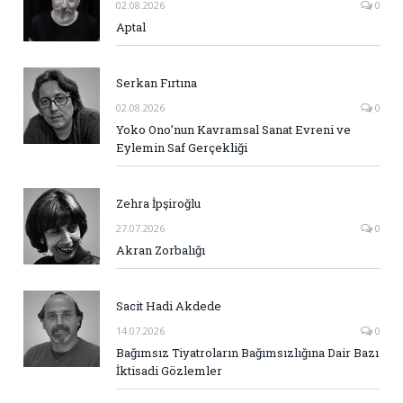
02.08.2026
0
Aptal
Serkan Fırtına
02.08.2026
0
Yoko Ono’nun Kavramsal Sanat Evreni ve
Eylemin Saf Gerçekliği
Zehra İpşiroğlu
27.07.2026
0
Akran Zorbalığı
Sacit Hadi Akdede
14.07.2026
0
Bağımsız Tiyatroların Bağımsızlığına Dair Bazı
İktisadi Gözlemler