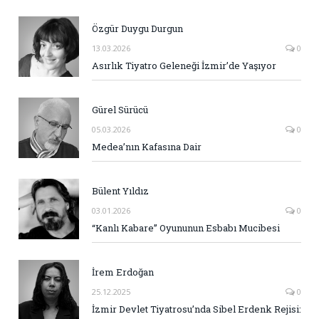
Özgür Duygu Durgun
13.03.2026
0
Asırlık Tiyatro Geleneği İzmir’de Yaşıyor
Gürel Sürücü
05.03.2026
0
Medea’nın Kafasına Dair
Bülent Yıldız
03.01.2026
0
“Kanlı Kabare” Oyununun Esbabı Mucibesi
İrem Erdoğan
25.12.2025
0
İzmir Devlet Tiyatrosu’nda Sibel Erdenk Rejisi: