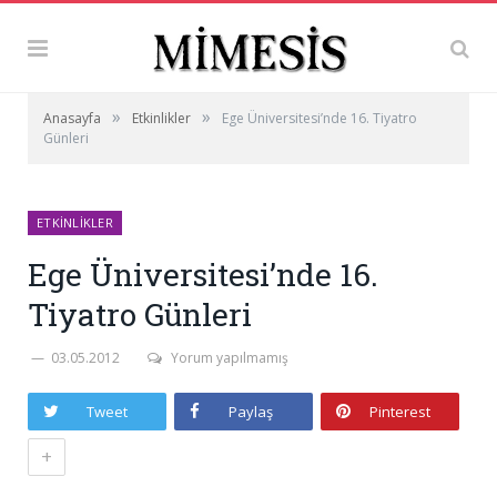
»
»
Anasayfa
Etkinlikler
Ege Üniversitesi’nde 16. Tiyatro
Günleri
ETKINLIKLER
Ege Üniversitesi’nde 16.
Tiyatro Günleri
03.05.2012
Yorum yapılmamış
Tweet
Paylaş
Pinterest
+