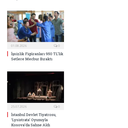
01.08.2026
0
İşsizlik Figüranları 950 TL’lik
Setlere Mecbur Bıraktı
25.07.2026
0
İstanbul Devlet Tiyatrosu,
‘Lysistrata’ Oyunuyla
Kosova’da Sahne Aldı