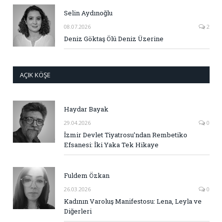
Selin Aydınoğlu
08.07.2026
2
Deniz Göktaş Ölü Deniz Üzerine
AÇIK KÖŞE
Haydar Bayak
29.04.2026
0
İzmir Devlet Tiyatrosu’ndan Rembetiko
Efsanesi: İki Yaka Tek Hikaye
Fuldem Özkan
26.03.2026
0
Kadının Varoluş Manifestosu: Lena, Leyla ve
Diğerleri