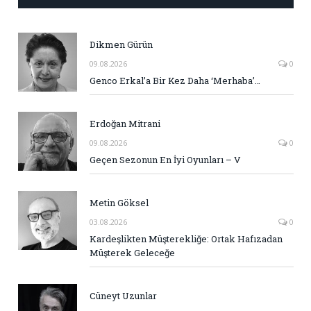
Dikmen Gürün
09.08.2026
0
Genco Erkal’a Bir Kez Daha ‘Merhaba’…
Erdoğan Mitrani
09.08.2026
0
Geçen Sezonun En İyi Oyunları – V
Metin Göksel
03.08.2026
0
Kardeşlikten Müşterekliğe: Ortak Hafızadan
Müşterek Geleceğe
Cüneyt Uzunlar