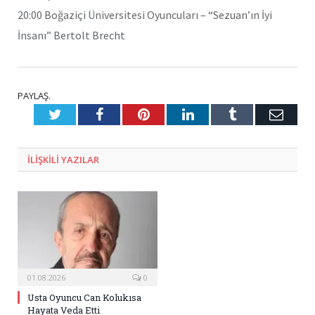
20:00 Boğaziçi Üniversitesi Oyuncuları – “Sezuan’ın İyi
İnsanı” Bertolt Brecht
PAYLAŞ.
Twitter
Facebook
Pinterest
LinkedIn
Tumblr
E-
Posta
ILIŞKILI
YAZILAR
01.08.2026
0
Usta Oyuncu Can Kolukısa
Hayata Veda Etti