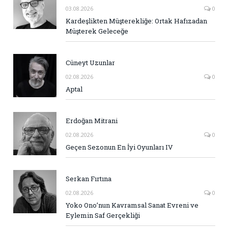
03.08.2026
0
Kardeşlikten Müşterekliğe: Ortak Hafızadan
Müşterek Geleceğe
Cüneyt Uzunlar
02.08.2026
0
Aptal
Erdoğan Mitrani
02.08.2026
0
Geçen Sezonun En İyi Oyunları IV
Serkan Fırtına
02.08.2026
0
Yoko Ono’nun Kavramsal Sanat Evreni ve
Eylemin Saf Gerçekliği