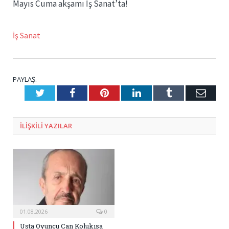
Mayıs Cuma akşamı İş Sanat’ta!
İş Sanat
PAYLAŞ.
Twitter
Facebook
Pinterest
LinkedIn
Tumblr
E-
Posta
ILIŞKILI
YAZILAR
01.08.2026
0
Usta Oyuncu Can Kolukısa