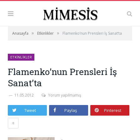
»
»
Anasayfa
Etkinlikler
Flamenko’nun Prensleri İş Sanat’ta
ETKINLIKLER
Flamenko’nun Prensleri İş
Sanat’ta
11.05.2012
Yorum yapılmamış
Tweet
Paylaş
Pinterest
+