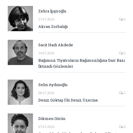
Zehra İpşiroğlu
27.07.2026
0
Akran Zorbalığı
Sacit Hadi Akdede
14.07.2026
0
Bağımsız Tiyatroların Bağımsızlığına Dair Bazı
İktisadi Gözlemler
Selin Aydınoğlu
08.07.2026
2
Deniz Göktaş Ölü Deniz Üzerine
Dikmen Gürün
07.07.2026
0