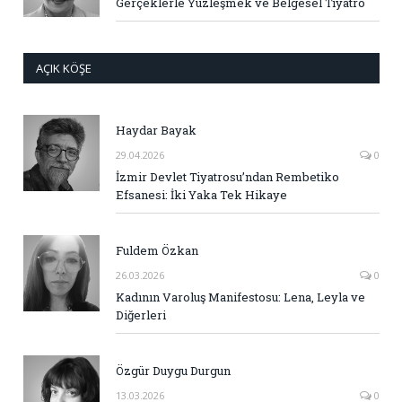
Gerçeklerle Yüzleşmek ve Belgesel Tiyatro
AÇIK KÖŞE
Haydar Bayak
29.04.2026
0
İzmir Devlet Tiyatrosu’ndan Rembetiko
Efsanesi: İki Yaka Tek Hikaye
Fuldem Özkan
26.03.2026
0
Kadının Varoluş Manifestosu: Lena, Leyla ve
Diğerleri
Özgür Duygu Durgun
13.03.2026
0