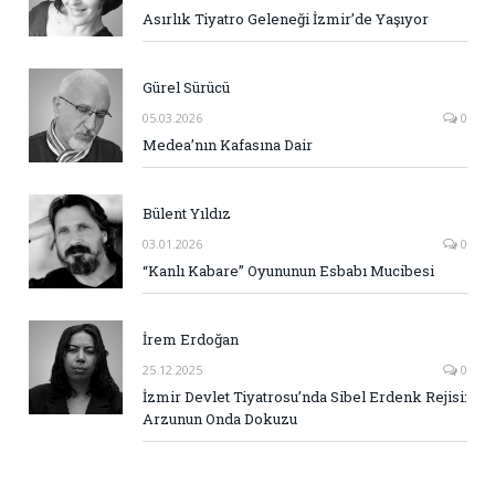
Asırlık Tiyatro Geleneği İzmir’de Yaşıyor
Gürel Sürücü
05.03.2026
0
Medea’nın Kafasına Dair
Bülent Yıldız
03.01.2026
0
“Kanlı Kabare” Oyununun Esbabı Mucibesi
İrem Erdoğan
25.12.2025
0
İzmir Devlet Tiyatrosu’nda Sibel Erdenk Rejisi:
Arzunun Onda Dokuzu