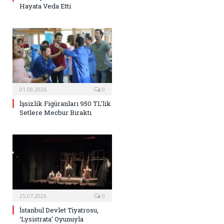
Hayata Veda Etti
01.08.2026
0
İşsizlik Figüranları 950 TL’lik
Setlere Mecbur Bıraktı
25.07.2026
0
İstanbul Devlet Tiyatrosu,
‘Lysistrata’ Oyunuyla