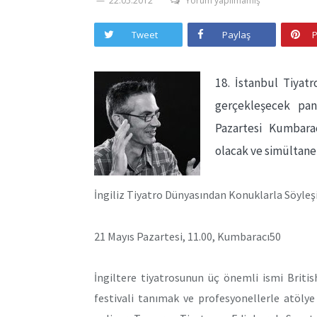
22.05.2012
Yorum yapılmamış
Tweet
Paylaş
P
18. İstanbul Tiyatr
gerçekleşecek pan
Pazartesi Kumbarac
olacak ve simültane 
İngiliz Tiyatro Dünyasından Konuklarla Söyleş
21 Mayıs Pazartesi, 11.00, Kumbaracı50
İngiltere tiyatrosunun üç önemli ismi British
festivali tanımak ve profesyonellerle atölye