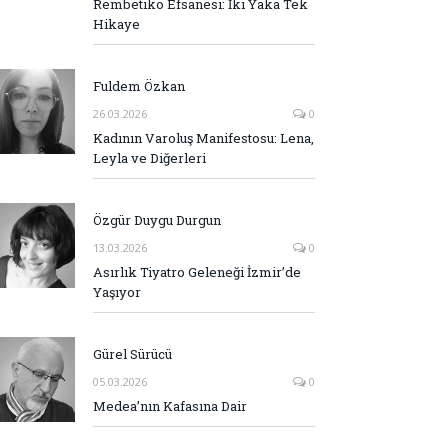
Rembetiko Efsanesi: İki Yaka Tek
Hikaye
Fuldem Özkan
26.03.2026
0
Kadının Varoluş Manifestosu: Lena,
Leyla ve Diğerleri
Özgür Duygu Durgun
13.03.2026
0
Asırlık Tiyatro Geleneği İzmir’de
Yaşıyor
Gürel Sürücü
05.03.2026
0
Medea’nın Kafasına Dair