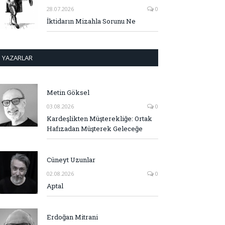
28.07.2026
0
İktidarın Mizahla Sorunu Ne
YAZARLAR
Metin Göksel
03.08.2026
0
Kardeşlikten Müşterekliğe: Ortak
Hafızadan Müşterek Geleceğe
Cüneyt Uzunlar
02.08.2026
0
Aptal
Erdoğan Mitrani