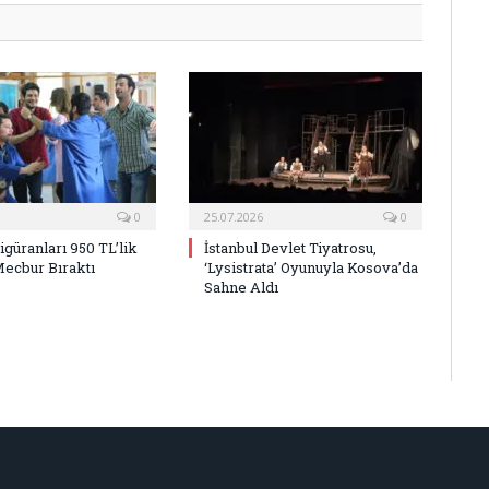
0
25.07.2026
0
Figüranları 950 TL’lik
İstanbul Devlet Tiyatrosu,
Mecbur Bıraktı
‘Lysistrata’ Oyunuyla Kosova’da
Sahne Aldı