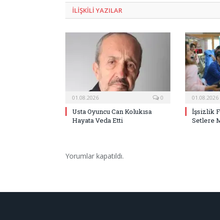
ILIŞKILI
YAZILAR
01.08.2026
0
01.08.2026
Usta Oyuncu Can Kolukısa
İşsizlik 
Hayata Veda Etti
Setlere 
Yorumlar kapatıldı.