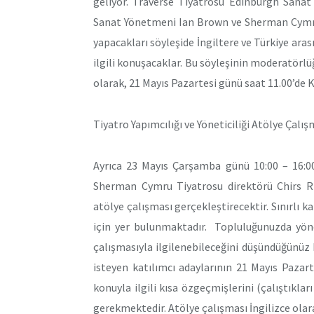
geliyor. Traverse Tiyatrosu Edinburgh Sana
Sanat Yönetmeni Ian Brown ve Sherman Cymru 
yapacakları söyleşide İngiltere ve Türkiye arası
ilgili konuşacaklar. Bu söyleşinin moderatörlü
olarak, 21 Mayıs Pazartesi günü saat 11.00’de 
Tiyatro Yapımcılığı ve Yöneticiliği Atölye Çalış
Ayrıca 23 Mayıs Çarşamba günü 10:00 – 16:00
Sherman Cymru Tiyatrosu direktörü Chirs Ricke
atölye çalışması gerçekleştirecektir. Sınırlı ka
için yer bulunmaktadır. Topluluğunuzda yöne
çalışmasıyla ilgilenebileceğini düşündüğünüz k
isteyen katılımcı adaylarının 21 Mayıs Pazar
konuyla ilgili kısa özgeçmişlerini (çalıştıkları
gerekmektedir. Atölye çalışması İngilizce olar