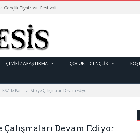
e Gençlik Tiyatrosu Festivali
ÇEVİRİ / ARAŞTIRMA
ÇOCUK – GENÇLIK
KÖŞE
İKSV’de Panel ve Atölye Çalışmaları Devam Ediyor
e Çalışmaları Devam Ediyor