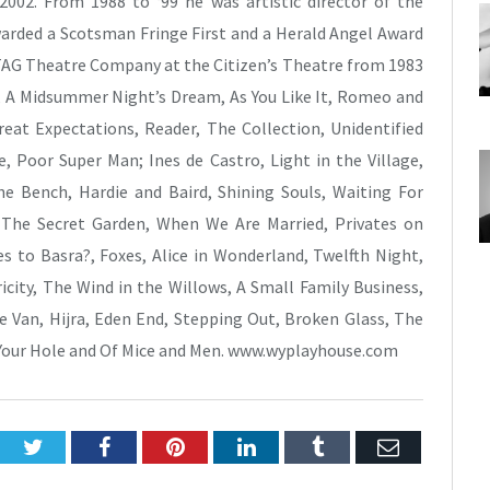
 2002. From 1988 to ‘99 he was artistic director of the
arded a Scotsman Fringe First and a Herald Angel Award
of TAG Theatre Company at the Citizen’s Theatre from 1983
lo, A Midsummer Night’s Dream, As You Like It, Romeo and
reat Expectations, Reader, The Collection, Unidentified
Poor Super Man; Ines de Castro, Light in the Village,
e Bench, Hardie and Baird, Shining Souls, Waiting For
, The Secret Garden, When We Are Married, Privates on
s to Basra?, Foxes, Alice in Wonderland, Twelfth Night,
icity, The Wind in the Willows, A Small Family Business,
e Van, Hijra, Eden End, Stepping Out, Broken Glass, The
 Your Hole and Of Mice and Men. www.wyplayhouse.com
Twitter
Facebook
Pinterest
LinkedIn
Tumblr
E-
Posta