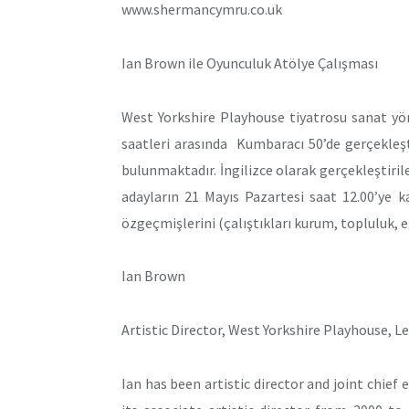
www.shermancymru.co.uk
Ian Brown ile Oyunculuk Atölye Çalışması
West Yorkshire Playhouse tiyatrosu sanat yö
saatleri arasında Kumbaracı 50’de gerçekleşti
bulunmaktadır. İngilizce olarak gerçekleştiril
adayların 21 Mayıs Pazartesi saat 12.00’ye k
özgeçmişlerini (çalıştıkları kurum, topluluk, eğ
Ian Brown
Artistic Director, West Yorkshire Playhouse, L
Ian has been artistic director and joint chief