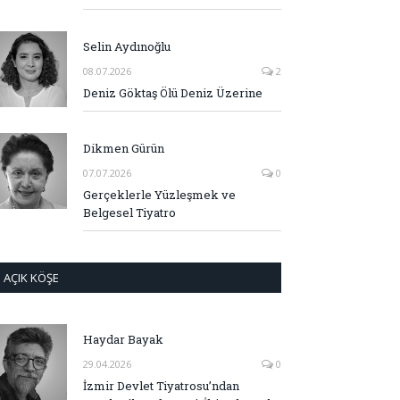
Selin Aydınoğlu
08.07.2026
2
Deniz Göktaş Ölü Deniz Üzerine
Dikmen Gürün
07.07.2026
0
Gerçeklerle Yüzleşmek ve
Belgesel Tiyatro
AÇIK KÖŞE
Haydar Bayak
29.04.2026
0
İzmir Devlet Tiyatrosu’ndan