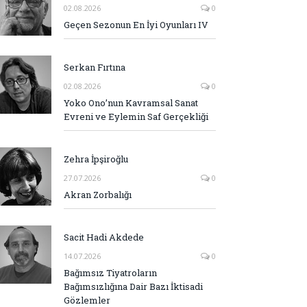
02.08.2026
0
Geçen Sezonun En İyi Oyunları IV
Serkan Fırtına
02.08.2026
0
Yoko Ono’nun Kavramsal Sanat
Evreni ve Eylemin Saf Gerçekliği
Zehra İpşiroğlu
27.07.2026
0
Akran Zorbalığı
Sacit Hadi Akdede
14.07.2026
0
Bağımsız Tiyatroların
Bağımsızlığına Dair Bazı İktisadi
Gözlemler