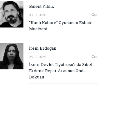
Bülent Yıldız
03.01.2026
0
“Kanlı Kabare” Oyununun Esbabı
Mucibesi
İrem Erdoğan
25.12.2025
0
İzmir Devlet Tiyatrosu’nda Sibel
Erdenk Rejisi: Arzunun Onda
Dokuzu