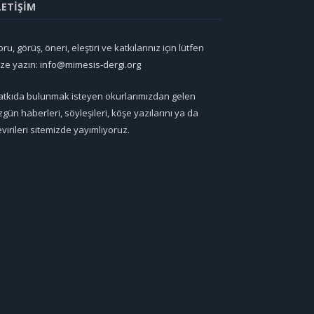
LETİŞİM
ru, görüş, öneri, eleştiri ve katkılarınız için lütfen
ize yazın:
info@mimesis-dergi.org
atkıda bulunmak isteyen okurlarımızdan gelen
zgün haberleri, söyleşileri, köşe yazılarını ya da
evirileri sitemizde yayımlıyoruz.