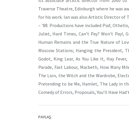
its associate artistic director from 2000 to
Traverse Theatre, Edinburgh where he was aw
for his work. Ian was also Artistic Director 
– ’88. Productions have included Piaf, Othel
Juliet, Hard Times, Can’t Pay? Won’t Pay!, G
Human Remains and the True Nature of Love, 
Moscow Stations; Hanging the President, Th
Godot, King Lear, As You Like It, Hay Fever
Parade, Fast Labour, Macbeth, How Many Mile
The Lion, the Witch and the Wardrobe, Electr
Pretending to be Me, Hamlet, The Lady in th
Comedy of Errors, Proposals, You’ll Have Had
PAYLAŞ.