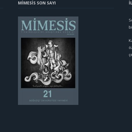
MİMESİS SON SAYI
İ
So
b
K
ö
ç