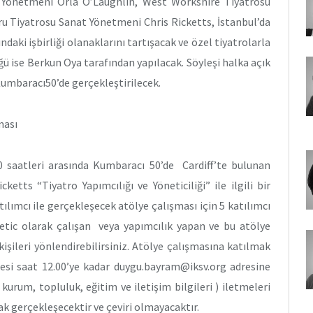
t Yönetmeni Orla O’Laughlin, West Workshire Tiyatrosu
Tiyatrosu Sanat Yönetmeni Chris Ricketts, İstanbul’da
ndaki işbirliği olanaklarını tartışacak ve özel tiyatrolarla
ğü ise Berkun Oya tarafından yapılacak. Söyleşi halka açık
Kumbaracı50’de gerçekleştirilecek.
ması
 saatleri arasında Kumbaracı 50’de Cardiff’te bulunan
tts “Tiyatro Yapımcılığı ve Yöneticiliği” ile ilgili bir
tılımcı ile gerçekleşecek atölye çalışması için 5 katılımcı
tic olarak çalışan veya yapımcılık yapan ve bu atölye
işileri yönlendirebilirsiniz. Atölye çalışmasına katılmak
tesi saat 12.00’ye kadar duygu.bayram@iksv.org adresine
 kurum, topluluk, eğitim ve iletişim bilgileri ) iletmeleri
ak gerçekleşecektir ve çeviri olmayacaktır.