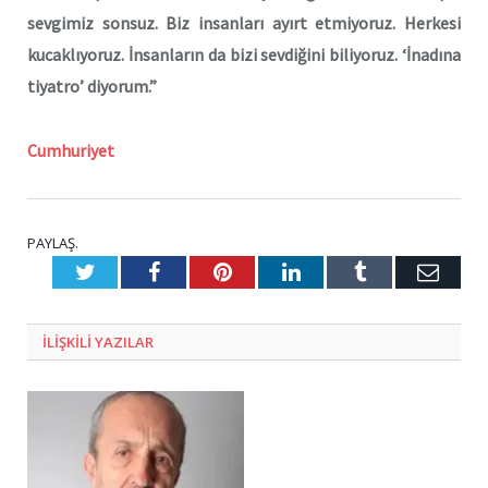
sevgimiz sonsuz. Biz insanları ayırt etmiyoruz. Herkesi
kucaklıyoruz. İnsanların da bizi sevdiğini biliyoruz. ‘İnadına
tiyatro’ diyorum.”
Cumhuriyet
PAYLAŞ.
Twitter
Facebook
Pinterest
LinkedIn
Tumblr
E-
Posta
ILIŞKILI
YAZILAR