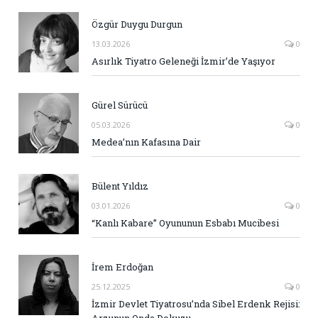
Özgür Duygu Durgun
13.03.2026
0
Asırlık Tiyatro Geleneği İzmir’de Yaşıyor
Gürel Sürücü
05.03.2026
0
Medea’nın Kafasına Dair
Bülent Yıldız
03.01.2026
0
“Kanlı Kabare” Oyununun Esbabı Mucibesi
İrem Erdoğan
25.12.2025
0
İzmir Devlet Tiyatrosu’nda Sibel Erdenk Rejisi:
Arzunun Onda Dokuzu