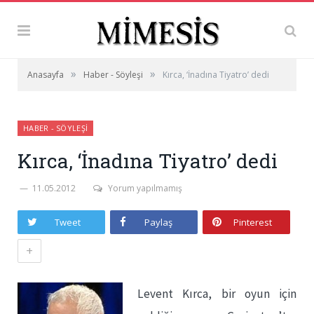
»
»
Anasayfa
Haber - Söyleşi
Kırca, ‘İnadına Tiyatro’ dedi
HABER - SÖYLEŞI
Kırca, ‘İnadına Tiyatro’ dedi
11.05.2012
Yorum yapılmamış
Tweet
Paylaş
Pinterest
+
Levent Kırca, bir oyun için