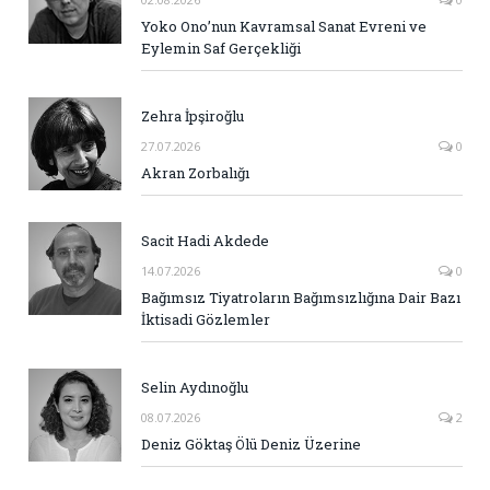
Yoko Ono’nun Kavramsal Sanat Evreni ve
Eylemin Saf Gerçekliği
Zehra İpşiroğlu
27.07.2026
0
Akran Zorbalığı
Sacit Hadi Akdede
14.07.2026
0
Bağımsız Tiyatroların Bağımsızlığına Dair Bazı
İktisadi Gözlemler
Selin Aydınoğlu
08.07.2026
2
Deniz Göktaş Ölü Deniz Üzerine