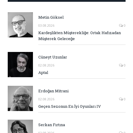
Metin Göksel
03.08.2026
0
Kardeşlikten Müşterekliğe: Ortak Hafızadan
Müşterek Geleceğe
Cüneyt Uzunlar
02.08.2026
0
Aptal
Erdoğan Mitrani
02.08.2026
0
Geçen Sezonun En İyi Oyunları IV
Serkan Fırtına
02.08.2026
0