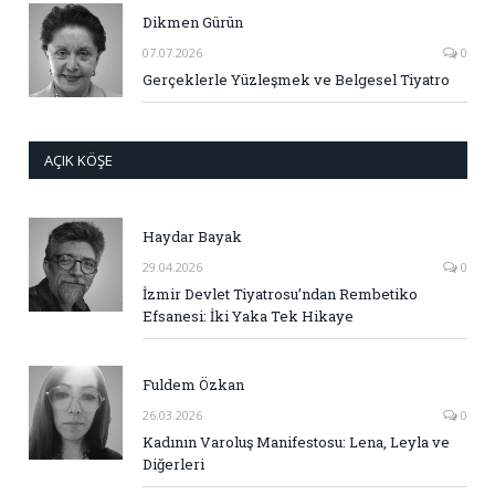
Dikmen Gürün
07.07.2026
0
Gerçeklerle Yüzleşmek ve Belgesel Tiyatro
AÇIK KÖŞE
Haydar Bayak
29.04.2026
0
İzmir Devlet Tiyatrosu’ndan Rembetiko
Efsanesi: İki Yaka Tek Hikaye
Fuldem Özkan
26.03.2026
0
Kadının Varoluş Manifestosu: Lena, Leyla ve
Diğerleri