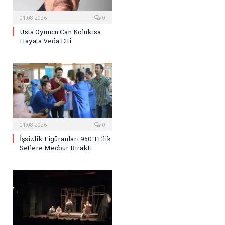
01.08.2026
0
Usta Oyuncu Can Kolukısa
Hayata Veda Etti
01.08.2026
0
İşsizlik Figüranları 950 TL’lik
Setlere Mecbur Bıraktı