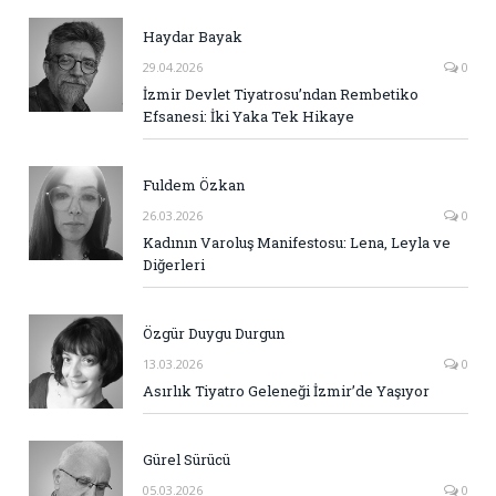
Haydar Bayak
29.04.2026
0
İzmir Devlet Tiyatrosu’ndan Rembetiko
Efsanesi: İki Yaka Tek Hikaye
Fuldem Özkan
26.03.2026
0
Kadının Varoluş Manifestosu: Lena, Leyla ve
Diğerleri
Özgür Duygu Durgun
13.03.2026
0
Asırlık Tiyatro Geleneği İzmir’de Yaşıyor
Gürel Sürücü
05.03.2026
0