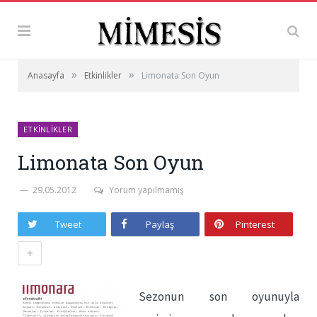
»
»
Anasayfa
Etkinlikler
Limonata Son Oyun
ETKINLIKLER
Limonata Son Oyun
29.05.2012
Yorum yapılmamış
Tweet
Paylaş
Pinterest
+
Sezonun son oyunuyla