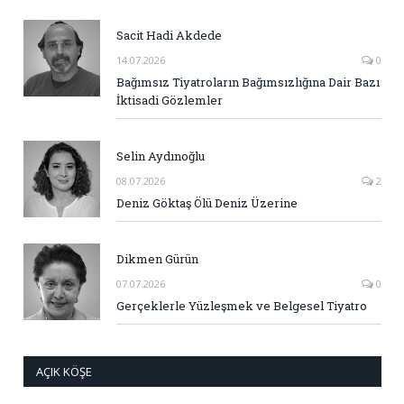
Sacit Hadi Akdede
14.07.2026
0
Bağımsız Tiyatroların Bağımsızlığına Dair Bazı
İktisadi Gözlemler
Selin Aydınoğlu
08.07.2026
2
Deniz Göktaş Ölü Deniz Üzerine
Dikmen Gürün
07.07.2026
0
Gerçeklerle Yüzleşmek ve Belgesel Tiyatro
AÇIK KÖŞE