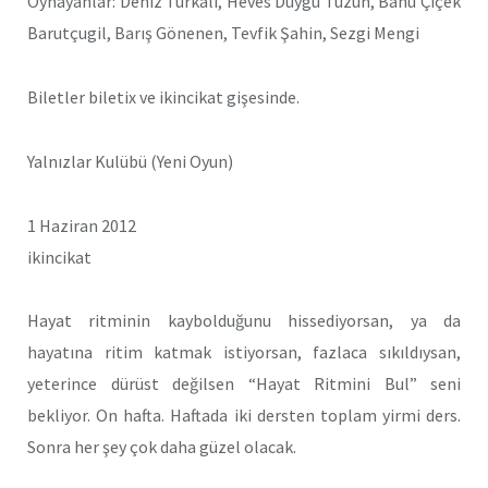
Oynayanlar: Deniz Türkali, Heves Duygu Tüzün, Banu Çiçek
Barutçugil, Barış Gönenen, Tevfik Şahin, Sezgi Mengi
Biletler biletix ve ikincikat gişesinde.
Yalnızlar Kulübü (Yeni Oyun)
1 Haziran 2012
ikincikat
Hayat ritminin kaybolduğunu hissediyorsan, ya da
hayatına ritim katmak istiyorsan, fazlaca sıkıldıysan,
yeterince dürüst değilsen “Hayat Ritmini Bul” seni
bekliyor. On hafta. Haftada iki dersten toplam yirmi ders.
Sonra her şey çok daha güzel olacak.