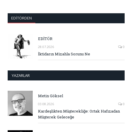
EDITÖRDEN
EDİTÖR
28.07.2026
0
İktidarın Mizahla Sorunu Ne
YAZARLAR
Metin Göksel
03.08.2026
0
Kardeşlikten Müşterekliğe: Ortak Hafızadan
Müşterek Geleceğe