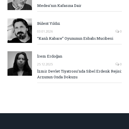
Medea’nın Kafasına Dair
Bülent Yıldız
03.01.2026
0
“Kanlı Kabare” Oyununun Esbabı Mucibesi
İrem Erdoğan
25.12.2025
0
İzmir Devlet Tiyatrosu’nda Sibel Erdenk Rejisi:
Arzunun Onda Dokuzu