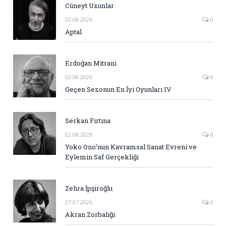
Cüneyt Uzunlar
02.08.2026
0
Aptal
Erdoğan Mitrani
02.08.2026
0
Geçen Sezonun En İyi Oyunları IV
Serkan Fırtına
02.08.2026
0
Yoko Ono’nun Kavramsal Sanat Evreni ve
Eylemin Saf Gerçekliği
Zehra İpşiroğlu
27.07.2026
0
Akran Zorbalığı