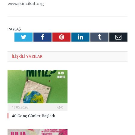
www.ikincikat.org
PAYLAŞ.
Twitter
Facebook
Pinterest
LinkedIn
Tumblr
E-
Posta
ILIŞKILI
YAZILAR
16.05.2026
0
40.Genç Günler Başladı