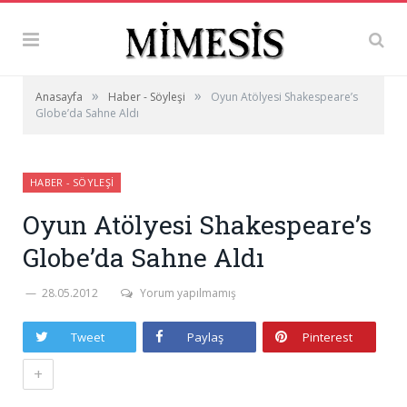
»
»
Anasayfa
Haber - Söyleşi
Oyun Atölyesi Shakespeare’s
Globe’da Sahne Aldı
HABER - SÖYLEŞI
Oyun Atölyesi Shakespeare’s
Globe’da Sahne Aldı
28.05.2012
Yorum yapılmamış
Tweet
Paylaş
Pinterest
+