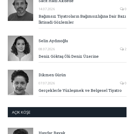
Sacit Hadi Akdede
14.07.2026
0
Bağımsız Tiyatroların Bağımsızlığına Dair Bazı
İktisadi Gözlemler
Selin Aydınoğlu
08.07.2026
2
Deniz Göktaş Ölü Deniz Üzerine
Dikmen Gürün
07.07.2026
0
Gerçeklerle Yüzleşmek ve Belgesel Tiyatro
AÇIK KÖŞE
Haydar Bayak