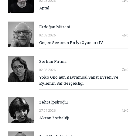
02.08.2026
0
Aptal
Erdoğan Mitrani
02.08.2026
0
Geçen Sezonun En İyi Oyunları IV
Serkan Fırtına
02.08.2026
0
Yoko Ono’nun Kavramsal Sanat Evreni ve
Eylemin Saf Gerçekliği
Zehra İpşiroğlu
27.07.2026
0
Akran Zorbalığı