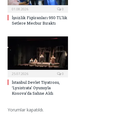
01.08.2026
0
İşsizlik Figüranları 950 TL’lik
Setlere Mecbur Bıraktı
25.07.2026
0
İstanbul Devlet Tiyatrosu,
‘Lysistrata’ Oyunuyla
Kosova’da Sahne Aldı
Yorumlar kapatıldı.