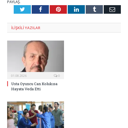
PAYLAŞ.
Twitter
Facebook
Pinterest
LinkedIn
Tumblr
E-
Posta
ILIŞKILI
YAZILAR
01.08.2026
0
Usta Oyuncu Can Kolukısa
Hayata Veda Etti