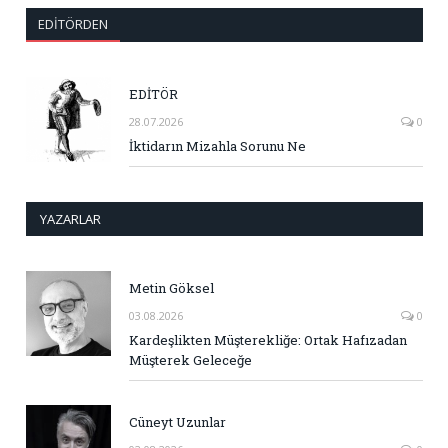
EDITÖRDEN
EDİTÖR
28.07.2026
0
İktidarın Mizahla Sorunu Ne
YAZARLAR
Metin Göksel
03.08.2026
0
Kardeşlikten Müşterekliğe: Ortak Hafızadan
Müşterek Geleceğe
Cüneyt Uzunlar