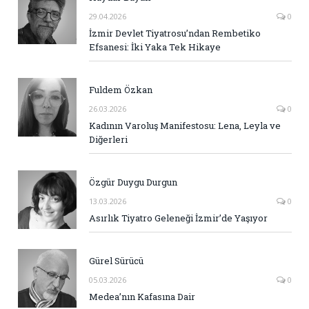
29.04.2026
0
İzmir Devlet Tiyatrosu’ndan Rembetiko
Efsanesi: İki Yaka Tek Hikaye
Fuldem Özkan
26.03.2026
0
Kadının Varoluş Manifestosu: Lena, Leyla ve
Diğerleri
Özgür Duygu Durgun
13.03.2026
0
Asırlık Tiyatro Geleneği İzmir’de Yaşıyor
Gürel Sürücü
05.03.2026
0
Medea’nın Kafasına Dair