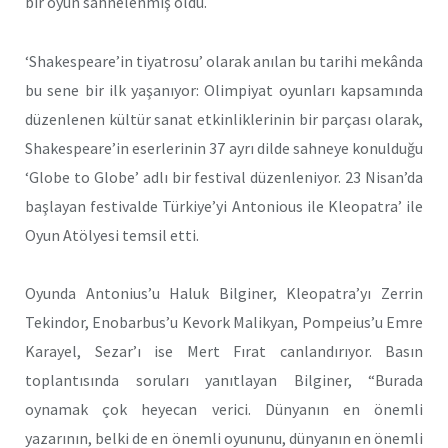
bir oyun sahnelenmiş oldu.
‘Shakespeare’in tiyatrosu’ olarak anılan bu tarihi mekânda
bu sene bir ilk yaşanıyor: Olimpiyat oyunları kapsamında
düzenlenen kültür sanat etkinliklerinin bir parçası olarak,
Shakespeare’in eserlerinin 37 ayrı dilde sahneye konulduğu
‘Globe to Globe’ adlı bir festival düzenleniyor. 23 Nisan’da
başlayan festivalde Türkiye’yi Antonious ile Kleopatra’ ile
Oyun Atölyesi temsil etti.
Oyunda Antonius’u Haluk Bilginer, Kleopatra’yı Zerrin
Tekindor, Enobarbus’u Kevork Malikyan, Pompeius’u Emre
Karayel, Sezar’ı ise Mert Fırat canlandırıyor. Basın
toplantısında soruları yanıtlayan Bilginer, “Burada
oynamak çok heyecan verici. Dünyanın en önemli
yazarının, belki de en önemli oyununu, dünyanın en önemli