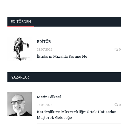
EDITÖRDEN
EDİTÖR
28.07.2026
0
İktidarın Mizahla Sorunu Ne
YAZARLAR
Metin Göksel
03.08.2026
0
Kardeşlikten Müşterekliğe: Ortak Hafızadan
Müşterek Geleceğe