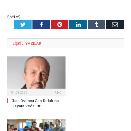
PAYLAŞ.
Twitter
Facebook
Pinterest
LinkedIn
Tumblr
E-
Posta
ILIŞKILI
YAZILAR
01.08.2026
0
Usta Oyuncu Can Kolukısa
Hayata Veda Etti