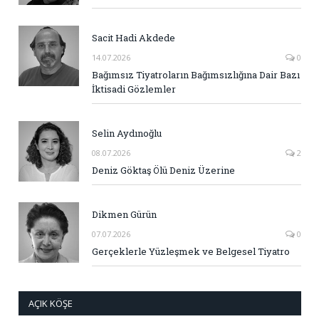
Sacit Hadi Akdede
14.07.2026
0
Bağımsız Tiyatroların Bağımsızlığına Dair Bazı
İktisadi Gözlemler
Selin Aydınoğlu
08.07.2026
2
Deniz Göktaş Ölü Deniz Üzerine
Dikmen Gürün
07.07.2026
0
Gerçeklerle Yüzleşmek ve Belgesel Tiyatro
AÇIK KÖŞE