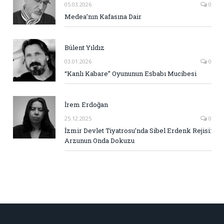
05.03.2026
0
Medea’nın Kafasına Dair
Bülent Yıldız
03.01.2026
0
“Kanlı Kabare” Oyununun Esbabı Mucibesi
İrem Erdoğan
25.12.2025
0
İzmir Devlet Tiyatrosu’nda Sibel Erdenk Rejisi:
Arzunun Onda Dokuzu