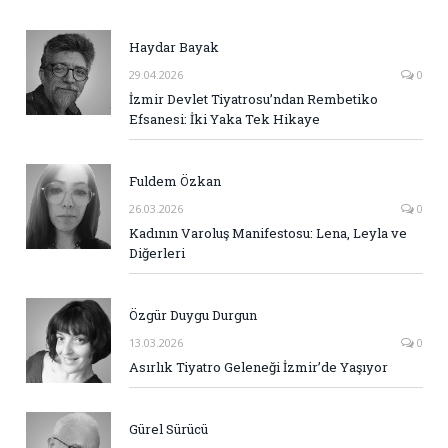
Haydar Bayak
29.04.2026
0
İzmir Devlet Tiyatrosu’ndan Rembetiko
Efsanesi: İki Yaka Tek Hikaye
Fuldem Özkan
26.03.2026
0
Kadının Varoluş Manifestosu: Lena, Leyla ve
Diğerleri
Özgür Duygu Durgun
13.03.2026
0
Asırlık Tiyatro Geleneği İzmir’de Yaşıyor
Gürel Sürücü