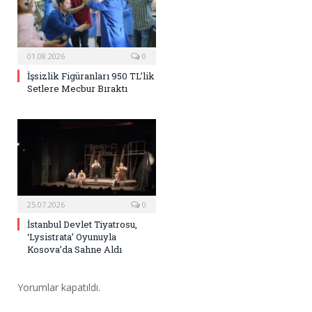
01.08.2026
0
İşsizlik Figüranları 950 TL’lik
Setlere Mecbur Bıraktı
25.07.2026
0
İstanbul Devlet Tiyatrosu,
‘Lysistrata’ Oyunuyla
Kosova’da Sahne Aldı
Yorumlar kapatıldı.