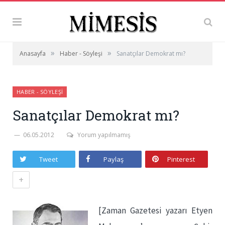
»
»
Anasayfa
Haber - Söyleşi
Sanatçılar Demokrat mı?
HABER - SÖYLEŞI
Sanatçılar Demokrat mı?
06.05.2012
Yorum yapılmamış
Tweet
Paylaş
Pinterest
+
[Zaman Gazetesi yazarı Etyen