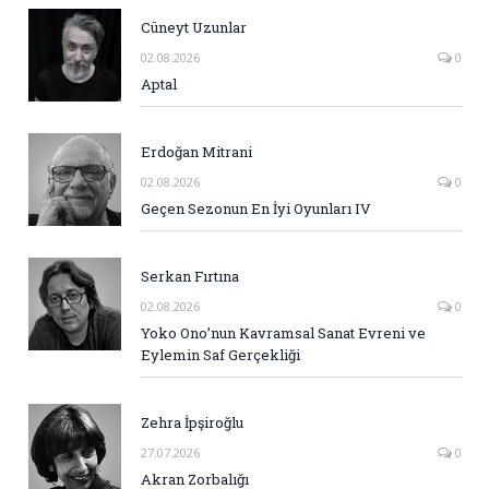
Cüneyt Uzunlar
02.08.2026
0
Aptal
Erdoğan Mitrani
02.08.2026
0
Geçen Sezonun En İyi Oyunları IV
Serkan Fırtına
02.08.2026
0
Yoko Ono’nun Kavramsal Sanat Evreni ve
Eylemin Saf Gerçekliği
Zehra İpşiroğlu
27.07.2026
0
Akran Zorbalığı