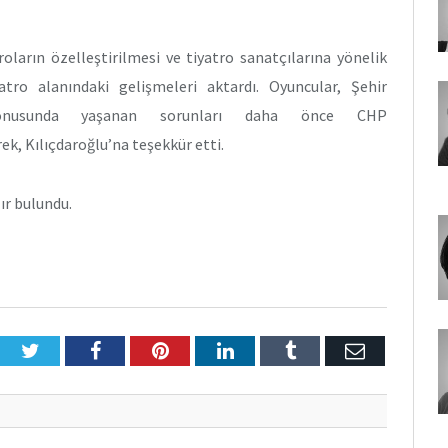
roların özelleştirilmesi ve tiyatro sanatçılarına yönelik
tro alanındaki gelişmeleri aktardı. Oyuncular, Şehir
 konusunda yaşanan sorunları daha önce CHP
ek, Kılıçdaroğlu’na teşekkür etti.
ır bulundu.
Twitter
Facebook
Pinterest
LinkedIn
Tumblr
E-
Posta