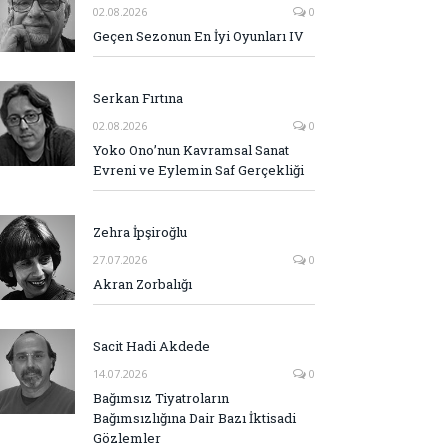
02.08.2026
0
Geçen Sezonun En İyi Oyunları IV
Serkan Fırtına
02.08.2026
0
Yoko Ono’nun Kavramsal Sanat
Evreni ve Eylemin Saf Gerçekliği
Zehra İpşiroğlu
27.07.2026
0
Akran Zorbalığı
Sacit Hadi Akdede
14.07.2026
0
Bağımsız Tiyatroların
Bağımsızlığına Dair Bazı İktisadi
Gözlemler