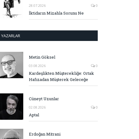
28.07.2026
0
İktidarın Mizahla Sorunu Ne
YAZARLAR
Metin Göksel
03.08.2026
0
Kardeşlikten Müşterekliğe: Ortak
Hafızadan Müşterek Geleceğe
Cüneyt Uzunlar
02.08.2026
0
Aptal
Erdoğan Mitrani