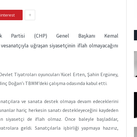
+
interest
lk Partisi (CHP) Genel Başkanı Kemal
 vesanatçıyla uğraşan siyasetçinin iflah olmayacağını
Devlet Tiyatroları oyuncuları Yücel Erten, Şahin Ergüney,
dinç Doğan’ı TBMM’deki çalışma odasında kabul etti.
natçılara ve sanata destek olmaya devam edeceklerini
savunanlar hariç herkesin sanatı destekleyeceğini kaydeden
an siyasetçi de iflah olmaz. Önce baleyle başladılar,
atrolara geldi. Sanatçılarla işbirliği yapmaya hazırız,