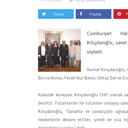
17.05.2012
Yorum yapılmamış
Tweet
Paylaş
P
Cumhuriyet Ha
Kılıçdaroğlu, sanat
söyledi.
Kemal Kılıçdaroğlu, 
Berna Konur, Ferah Nur Batur, Oktay Dal ve Er
Kabulde konuşan Kılıçdaroğlu CHP olarak sa
belirtti. Totaliterler ile totaliter anlayışı 
Kılıçdaroğlu, “Sanatla ve sanatçıyla uğraş
heykellerle devam ettiler, şimdi de sıra tiy
desteğimiz sizinle.” dedi.