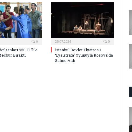
0
25.07.2026
0
Figüranları 950 TL’lik
İstanbul Devlet Tiyatrosu,
Mecbur Bıraktı
‘Lysistrata’ Oyunuyla Kosova’da
Sahne Aldı