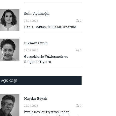
Selin Aydınoğlu
08.07.2026
2
Deniz Göktaş Ölü Deniz Üzerine
Dikmen Gürün
07.07.2026
0
Gerçeklerle Yüzleşmek ve
Belgesel Tiyatro
AÇIK KÖŞE
Haydar Bayak
29.04.2026
0
İzmir Devlet Tiyatrosu’ndan