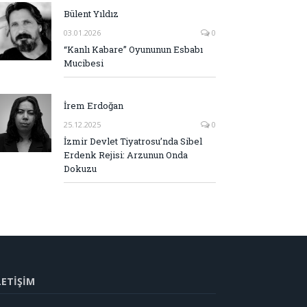
Bülent Yıldız
03.01.2026
0
“Kanlı Kabare” Oyununun Esbabı
Mucibesi
İrem Erdoğan
25.12.2025
0
İzmir Devlet Tiyatrosu’nda Sibel
Erdenk Rejisi: Arzunun Onda
Dokuzu
LETİŞİM