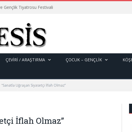
e Gençlik Tiyatrosu Festivali
ÇEVİRİ / ARAŞTIRMA
ÇOCUK – GENÇLIK
KÖŞE
“Sanatla Uğraşan Siyasetçi İflah Olmaz”
tçi İflah Olmaz”