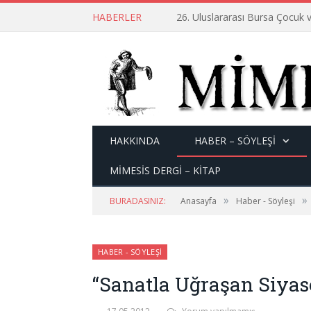
HABERLER
26. Uluslararası Bursa Çocuk v
HAKKINDA
HABER – SÖYLEŞI
MİMESİS DERGİ – KİTAP
»
»
BURADASINIZ:
Anasayfa
Haber - Söyleşi
HABER - SÖYLEŞI
“Sanatla Uğraşan Siyase