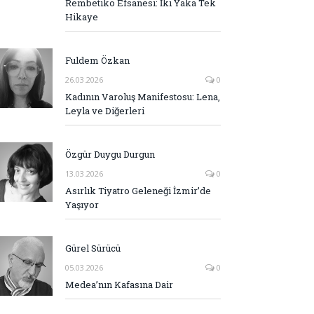
Rembetiko Efsanesi: İki Yaka Tek
Hikaye
Fuldem Özkan
26.03.2026
0
Kadının Varoluş Manifestosu: Lena,
Leyla ve Diğerleri
Özgür Duygu Durgun
13.03.2026
0
Asırlık Tiyatro Geleneği İzmir’de
Yaşıyor
Gürel Sürücü
05.03.2026
0
Medea’nın Kafasına Dair