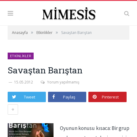
»
»
Anasayfa
Etkinlikler
Savaştan Barıştan
ETKINLIKLER
Savaştan Barıştan
15.05.2012
Yorum yapılmamış
Tweet
Paylaş
Pinterest
+
Oyunun konusu kısaca: Bir grup