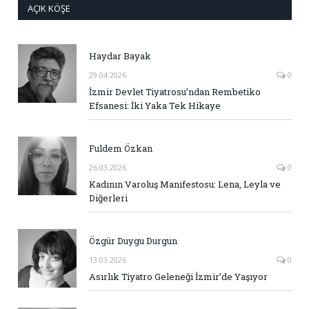
AÇIK KÖŞE
Haydar Bayak
29.04.2026
0
İzmir Devlet Tiyatrosu’ndan Rembetiko
Efsanesi: İki Yaka Tek Hikaye
Fuldem Özkan
26.03.2026
0
Kadının Varoluş Manifestosu: Lena, Leyla ve
Diğerleri
Özgür Duygu Durgun
13.03.2026
0
Asırlık Tiyatro Geleneği İzmir’de Yaşıyor