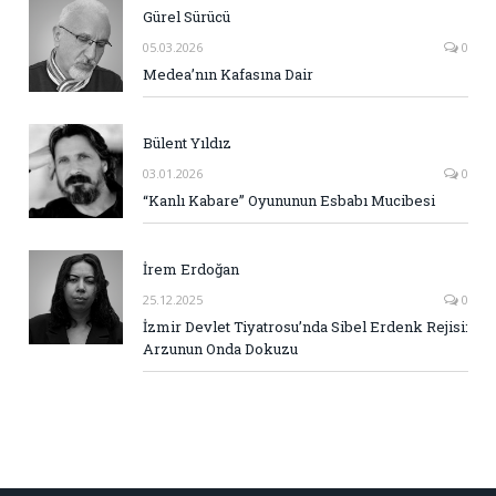
Gürel Sürücü
05.03.2026
0
Medea’nın Kafasına Dair
Bülent Yıldız
03.01.2026
0
“Kanlı Kabare” Oyununun Esbabı Mucibesi
İrem Erdoğan
25.12.2025
0
İzmir Devlet Tiyatrosu’nda Sibel Erdenk Rejisi:
Arzunun Onda Dokuzu