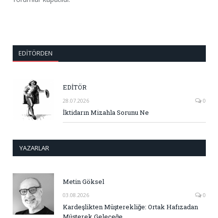
EDITÖRDEN
EDİTÖR
28.07.2026
0
İktidarın Mizahla Sorunu Ne
YAZARLAR
Metin Göksel
03.08.2026
0
Kardeşlikten Müşterekliğe: Ortak Hafızadan
Müşterek Geleceğe