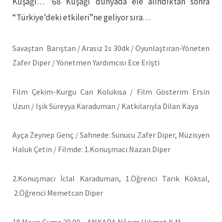
Kuşağı… ’68 Kuşağı dünyada ele alındıktan sonra
“Türkiye’deki etkileri”ne geliyor sıra…
Savaştan Barıştan / Arasız 1s 30dk / Oyunlaştıran-Yöneten
Zafer Diper / Yönetmen Yardımcısı Ece Erişti
Film Çekim-Kurgu Can Kolukısa / Film Gösterim Ersin
Uzun / Işık Süreyya Karaduman / Katkılarıyla Dilan Kaya
Ayça Zeynep Genç / Sahnede: Sunucu Zafer Diper, Müzisyen
Haluk Çetin / Filmde: 1.Konuşmacı Nazan Diper
2.Konuşmacı İclal Karaduman, 1.Öğrenci Tarık Köksal,
2.Öğrenci Memetcan Diper
18 Mayıs Cuma 20.00 – ANKARA Nâzım Hikmet K.M.