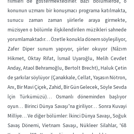
filmleri de göstermektedirler. Bazı bölümlerde, o
konunun uzmanı bir konuşmacı programa katılmakta,
sunucu zaman zaman şiirlerle araya girmekte,
müzisyen o bölümle ilişkilendirilen müzikleri sahnede
yorumlamaktadır… Özetle konukla dönem söyleşiliyor,
Zafer Diper sunum yapıyor, şiirler okuyor (Nâzım
Hikmet, Oktay Rifat, İsmail Uyaroğlu, Melih Cevdet
Anday, Ataol Behramoğlu, Bertolt Brecht), Haluk Çetin
de şarkılar söylüyor (Çanakkale, Cellat, Yaşasın Nötron,
Anı, Bir Mavi Çiçek, Zahid, Bir Gün Gelecek, Söyle Sevda
İçin Türkümüzü)… Osmanlı döneminden başlıyor
oyun… Birinci Dünya Savaşı’na giriliyor… Sonra Kuvayi
Milliye… Ve diğer bölümler: İkinci Dünya Savaşı, Soğuk
Savaş Dönemi, Vietnam Savaşı, Nükleer Silahlar, ‘68