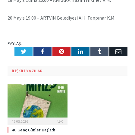
20 Mayıs 19.00 – ARTVİN Belediyesi A.H. Tanpınar K.M.
PAYLAŞ.
Twitter
Facebook
Pinterest
LinkedIn
Tumblr
E-
Posta
ILIŞKILI
YAZILAR
16.05.2026
0
40.Genç Günler Başladı