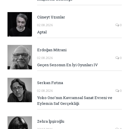
Cüneyt Uzunlar
02.08.2026
0
Aptal
Erdoğan Mitrani
02.08.2026
0
Geçen Sezonun En İyi Oyunları IV
Serkan Fırtına
02.08.2026
0
Yoko Ono’nun Kavramsal Sanat Evreni ve
Eylemin Saf Gerçekliği
Zehra İpşiroğlu