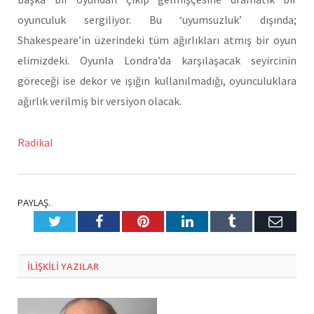
oyunculuk sergiliyor. Bu ‘uyumsuzluk’ dışında;
Shakespeare’in üzerindeki tüm ağırlıkları atmış bir oyun
elimizdeki. Oyunla Londra’da karşılaşacak seyircinin
göreceği ise dekor ve ışığın kullanılmadığı, oyunculuklara
ağırlık verilmiş bir versiyon olacak.
Radikal
PAYLAŞ.
Twitter
Facebook
Pinterest
LinkedIn
Tumblr
E-
Posta
ILIŞKILI
YAZILAR