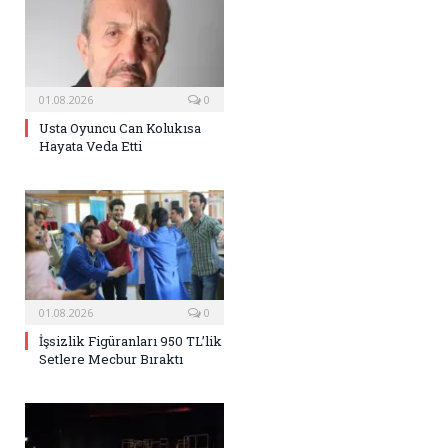
01.08.2026
0
Usta Oyuncu Can Kolukısa
Hayata Veda Etti
01.08.2026
0
İşsizlik Figüranları 950 TL’lik
Setlere Mecbur Bıraktı