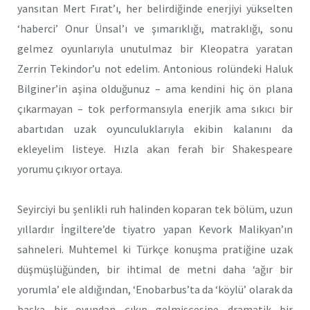
yansıtan Mert Fırat’ı, her belirdiğinde enerjiyi yükselten
‘haberci’ Onur Ünsal’ı ve şımarıklığı, matraklığı, sonu
gelmez oyunlarıyla unutulmaz bir Kleopatra yaratan
Zerrin Tekindor’u not edelim. Antonious rolündeki Haluk
Bilginer’in aşina olduğunuz – ama kendini hiç ön plana
çıkarmayan – tok performansıyla enerjik ama sıkıcı bir
abartıdan uzak oyunculuklarıyla ekibin kalanını da
ekleyelim listeye. Hızla akan ferah bir Shakespeare
yorumu çıkıyor ortaya.
Seyirciyi bu şenlikli ruh halinden koparan tek bölüm, uzun
yıllardır İngiltere’de tiyatro yapan Kevork Malikyan’ın
sahneleri. Muhtemel ki Türkçe konuşma pratiğine uzak
düşmüşlüğünden, bir ihtimal de metni daha ‘ağır bir
yorumla’ ele aldığından, ‘Enobarbus’ta da ‘köylü’ olarak da
başka bir oyundan çıkıp gelmişçesine dramatik bir