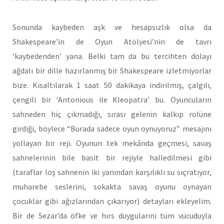
Sonunda kaybeden aşk ve hesapsızlık olsa da
Shakespeare’in de Oyun Atölyesi’nin de tavrı
‘kaybedenden’ yana. Belki tam da bu tercihten dolayı
ağdalı bir dille hazırlanmış bir Shakespeare izletmiyorlar
bize. Kısaltılarak 1 saat 50 dakikaya indirilmiş, çalgılı,
çengili bir ‘Antonious ile Kleopatra’ bu. Oyuncuların
sahneden hiç çıkmadığı, sırası gelenin kalkıp rolüne
girdiği, böylece “Burada sadece oyun oynuyoruz” mesajını
yollayan bir reji. Oyunun tek mekânda geçmesi, savaş
sahnelerinin bile basit bir rejiyle halledilmesi gibi
(taraflar loş sahnenin iki yanından karşılıklı su sıçratıyor,
muharebe seslerini, sokakta savaş oyunu oynayan
çocuklar gibi ağızlarından çıkarıyor) detayları ekleyelim.
Bir de Sezar’da öfke ve hırs duygularını tüm vücuduyla