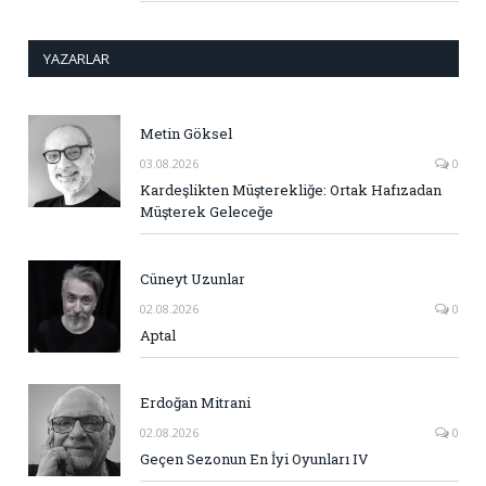
YAZARLAR
Metin Göksel
03.08.2026
0
Kardeşlikten Müşterekliğe: Ortak Hafızadan
Müşterek Geleceğe
Cüneyt Uzunlar
02.08.2026
0
Aptal
Erdoğan Mitrani
02.08.2026
0
Geçen Sezonun En İyi Oyunları IV