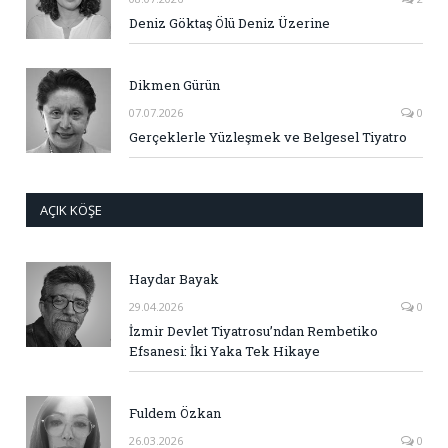
Deniz Göktaş Ölü Deniz Üzerine
Dikmen Gürün
07.07.2026
0
Gerçeklerle Yüzleşmek ve Belgesel Tiyatro
AÇIK KÖŞE
Haydar Bayak
29.04.2026
0
İzmir Devlet Tiyatrosu’ndan Rembetiko
Efsanesi: İki Yaka Tek Hikaye
Fuldem Özkan
26.03.2026
0