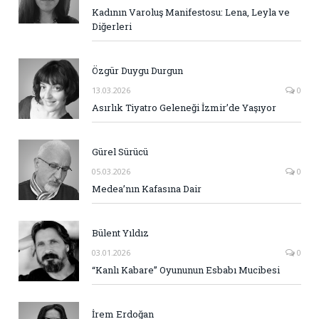
Kadının Varoluş Manifestosu: Lena, Leyla ve
Diğerleri
Özgür Duygu Durgun
13.03.2026
0
Asırlık Tiyatro Geleneği İzmir’de Yaşıyor
Gürel Sürücü
05.03.2026
0
Medea’nın Kafasına Dair
Bülent Yıldız
03.01.2026
0
“Kanlı Kabare” Oyununun Esbabı Mucibesi
İrem Erdoğan