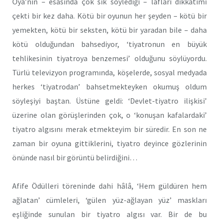
Oya’nın – esasında çok sık söylediği – lafları dikkatimi
çekti bir kez daha. Kötü bir oyunun her şeyden – kötü bir
yemekten, kötü bir seksten, kötü bir yaradan bile – daha
kötü olduğundan bahsediyor, ‘tiyatronun en büyük
tehlikesinin tiyatroya benzemesi’ olduğunu söylüyordu.
Türlü televizyon programında, köşelerde, sosyal medyada
herkes ‘tiyatrodan’ bahsetmekteyken okumuş oldum
söyleşiyi baştan. Üstüne geldi: ‘Devlet-tiyatro ilişkisi’
üzerine olan görüşlerinden çok, o ‘konuşan kafalardaki’
tiyatro algısını merak etmekteyim bir süredir. En son ne
zaman bir oyuna gittiklerini, tiyatro deyince gözlerinin
önünde nasıl bir görüntü belirdiğini…
Afife Ödülleri töreninde dahi hâlâ, ‘Hem güldüren hem
ağlatan’ cümleleri, ‘gülen yüz-ağlayan yüz’ maskları
eşliğinde sunulan bir tiyatro algısı var. Bir de bu