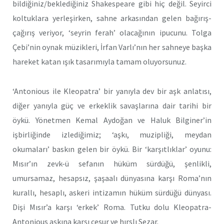
bildiğiniz/beklediğiniz Shakespeare gibi hiç değil. Seyirci
koltuklara yerleşirken, sahne arkasından gelen bağırış-
çağırış veriyor, ‘seyrin ferah’ olacağının ipucunu. Tolga
Çebi’nin oynak müzikleri, İrfan Varlı’nın her sahneye başka
hareket katan ışık tasarımıyla tamam oluyorsunuz.
‘Antonious ile Kleopatra’ bir yanıyla dev bir aşk anlatısı,
diğer yanıyla güç ve erkeklik savaşlarına dair tarihi bir
öykü. Yönetmen Kemal Aydoğan ve Haluk Bilginer’in
işbirliğinde izlediğimiz; ‘aşkı, muzipliği, meydan
okumaları’ baskın gelen bir öykü. Bir ‘karşıtlıklar’ oyunu:
Mısır’ın zevk-ü sefanın hüküm sürdüğü, şenlikli,
umursamaz, hesapsız, şaşaalı dünyasına karşı Roma’nın
kurallı, hesaplı, askeri intizamın hüküm sürdüğü dünyası.
Dişi Mısır’a karşı ‘erkek’ Roma. Tutku dolu Kleopatra-
Antonious aşkına karşı cesur ve hırslı Sezar.