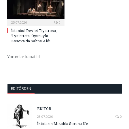
25.07.2026
0
İstanbul Devlet Tiyatrosu,
‘Lysistrata’ Oyunuyla
Kosova’da Sahne Aldı
Yorumlar kapatıldı.
EDITÖRDEN
EDİTÖR
28.07.2026
0
İktidarın Mizahla Sorunu Ne