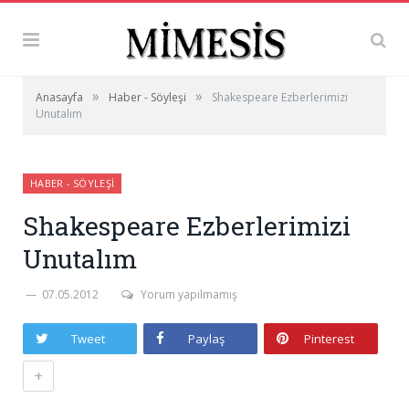
»
»
Anasayfa
Haber - Söyleşi
Shakespeare Ezberlerimizi
Unutalım
HABER - SÖYLEŞI
Shakespeare Ezberlerimizi
Unutalım
07.05.2012
Yorum yapılmamış
Tweet
Paylaş
Pinterest
+