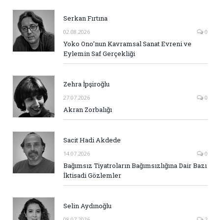
Serkan Fırtına
02.08.2026
0
Yoko Ono’nun Kavramsal Sanat Evreni ve
Eylemin Saf Gerçekliği
Zehra İpşiroğlu
27.07.2026
0
Akran Zorbalığı
Sacit Hadi Akdede
14.07.2026
0
Bağımsız Tiyatroların Bağımsızlığına Dair Bazı
İktisadi Gözlemler
Selin Aydınoğlu
08.07.2026
2