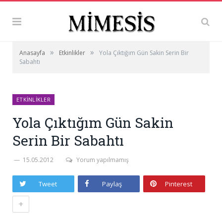
»
»
Anasayfa
Etkinlikler
Yola Çıktığım Gün Sakin Serin Bir
Sabahtı
ETKINLIKLER
Yola Çıktığım Gün Sakin
Serin Bir Sabahtı
15.05.2012
Yorum yapılmamış
Tweet
Paylaş
Pinterest
+