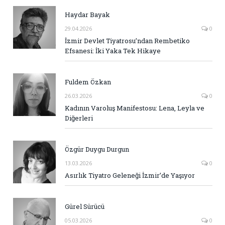
Haydar Bayak
29.04.2026
0
İzmir Devlet Tiyatrosu’ndan Rembetiko
Efsanesi: İki Yaka Tek Hikaye
Fuldem Özkan
26.03.2026
0
Kadının Varoluş Manifestosu: Lena, Leyla ve
Diğerleri
Özgür Duygu Durgun
13.03.2026
0
Asırlık Tiyatro Geleneği İzmir’de Yaşıyor
Gürel Sürücü
05.03.2026
0