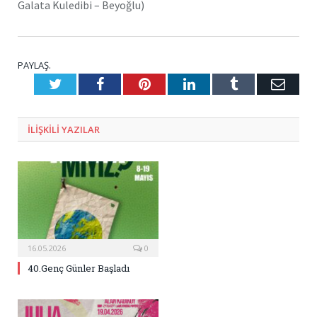
Galata Kuledibi – Beyoğlu)
PAYLAŞ.
Twitter
Facebook
Pinterest
LinkedIn
Tumblr
E-
Posta
ILIŞKILI
YAZILAR
16.05.2026
0
40.Genç Günler Başladı