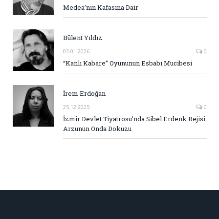
Medea’nın Kafasına Dair
Bülent Yıldız
03.01.2026
0
“Kanlı Kabare” Oyununun Esbabı Mucibesi
İrem Erdoğan
25.12.2025
0
İzmir Devlet Tiyatrosu’nda Sibel Erdenk Rejisi:
Arzunun Onda Dokuzu