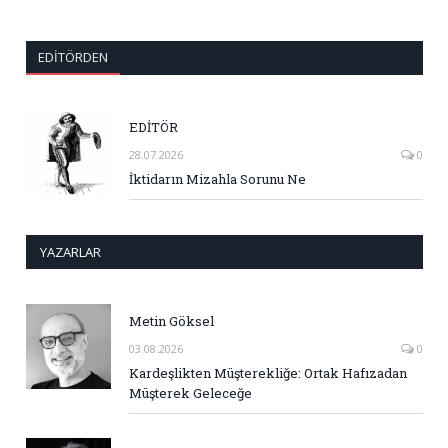
EDITÖRDEN
EDİTÖR
28.07.2026
0
İktidarın Mizahla Sorunu Ne
YAZARLAR
Metin Göksel
03.08.2026
0
Kardeşlikten Müşterekliğe: Ortak Hafızadan
Müşterek Geleceğe