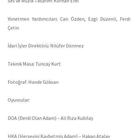
Ses ve Müzik Tasarım: Korhan Erel
Yönetmen Yardımcıları: Can Özden, Ezgi Düzenli, Ferdi
Çetin
İdari İşler Direktörü: Nilüfer Dönmez
Teknik Masa: Tuncay Kurt
Fotoğraf: Hande Göksan
Oyuncular:
DOA (Derdi Olan Adam) – Ali Rıza Kubilay
HKA (Herşeyini Kaybetmiş Adam) – Hakan Atalay