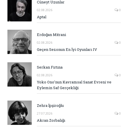
Cüneyt Uzunlar
02.08.2026
0
Aptal
Erdoğan Mitrani
02.08.2026
0
Geçen Sezonun En İyi Oyunları IV
Serkan Fırtına
02.08.2026
0
Yoko Ono’nun Kavramsal Sanat Evreni ve
Eylemin Saf Gerçekliği
Zehra İpşiroğlu
27.07.2026
0
Akran Zorbalığı