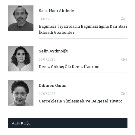
Sacit Hadi Akdede
14.07.2026
0
Bağımsız Tiyatroların Bağımsızlığına Dair Bazı
İktisadi Gözlemler
Selin Aydınoğlu
08.07.2026
2
Deniz Göktaş Ölü Deniz Üzerine
Dikmen Gürün
07.07.2026
0
Gerçeklerle Yüzleşmek ve Belgesel Tiyatro
AÇIK KÖŞE