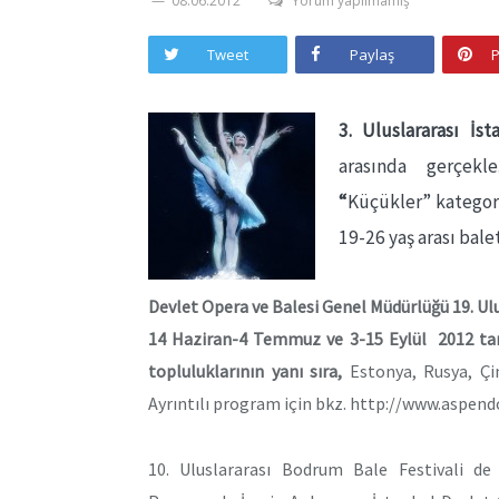
08.06.2012
Yorum yapılmamış
Tweet
Paylaş
P
3. Uluslararası İs
arasında gerçekl
“
Küçükler” kategor
19-26 yaş arası balet
Devlet Opera ve Balesi Genel Müdürlüğü 19. Ulu
14 Haziran-4 Temmuz ve 3-15 Eylül 2012 tari
topluluklarının yanı sıra,
Estonya, Rusya, Çi
Ayrıntılı program için bkz. http://www.aspen
10. Uluslararası Bodrum Bale Festivali de