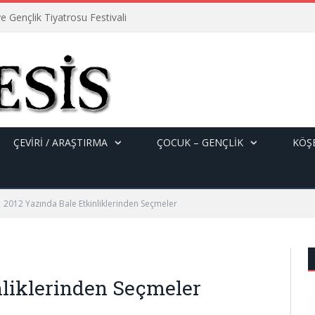
e Gençlik Tiyatrosu Festivali
ÇEVİRİ / ARAŞTIRMA
ÇOCUK – GENÇLIK
KÖŞE
2012 Yazında Bale Etkinliklerinden Seçmeler
nliklerinden Seçmeler