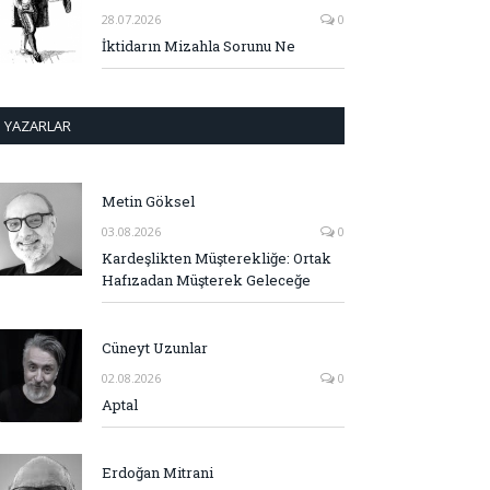
28.07.2026
0
İktidarın Mizahla Sorunu Ne
YAZARLAR
Metin Göksel
03.08.2026
0
Kardeşlikten Müşterekliğe: Ortak
Hafızadan Müşterek Geleceğe
Cüneyt Uzunlar
02.08.2026
0
Aptal
Erdoğan Mitrani