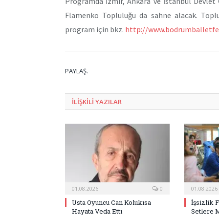
Programda İzmir, Ankara ve İstanbul Devlet 
Flamenko Topluluğu da sahne alacak. Toplulu
program için bkz.
http://www.bodrumballetfes
PAYLAŞ.
ILIŞKILI
YAZILAR
01.08.2026
0
01.08.2026
Usta Oyuncu Can Kolukısa
İşsizlik 
Hayata Veda Etti
Setlere 