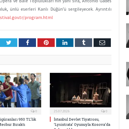
Opera ve Bale Toplulukları’nın yanı sıra, Antonio Gades
k, ünlü eserleri Kanlı Düğün’ü sergileyecek. Ayrıntılı
tival.gov.tr/program.html
Twitter
Facebook
Pinterest
LinkedIn
Tumblr
E-
Posta
0
25.07.2026
0
Figüranları 950 TL’lik
İstanbul Devlet Tiyatrosu,
Mecbur Bıraktı
‘Lysistrata’ Oyunuyla Kosova’da