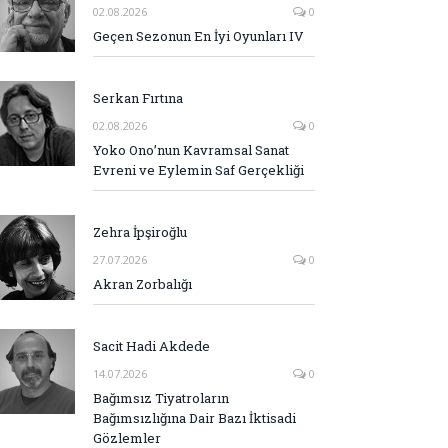
02.08.2026
0
Geçen Sezonun En İyi Oyunları IV
Serkan Fırtına
02.08.2026
0
Yoko Ono’nun Kavramsal Sanat
Evreni ve Eylemin Saf Gerçekliği
Zehra İpşiroğlu
27.07.2026
0
Akran Zorbalığı
Sacit Hadi Akdede
14.07.2026
0
Bağımsız Tiyatroların
Bağımsızlığına Dair Bazı İktisadi
Gözlemler