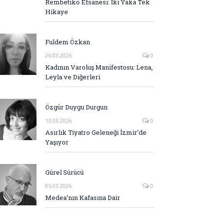
Rembetiko Efsanesi: İki Yaka Tek
Hikaye
Fuldem Özkan
26.03.2026
0
Kadının Varoluş Manifestosu: Lena,
Leyla ve Diğerleri
Özgür Duygu Durgun
13.03.2026
0
Asırlık Tiyatro Geleneği İzmir’de
Yaşıyor
Gürel Sürücü
05.03.2026
0
Medea’nın Kafasına Dair