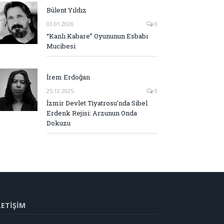
Bülent Yıldız
03.01.2026
0
“Kanlı Kabare” Oyununun Esbabı
Mucibesi
İrem Erdoğan
25.12.2025
0
İzmir Devlet Tiyatrosu’nda Sibel
Erdenk Rejisi: Arzunun Onda
Dokuzu
LETİŞİM