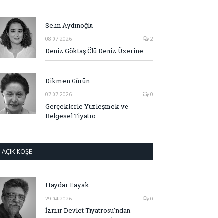
Selin Aydınoğlu
08.07.2026
2
Deniz Göktaş Ölü Deniz Üzerine
Dikmen Gürün
07.07.2026
0
Gerçeklerle Yüzleşmek ve
Belgesel Tiyatro
AÇIK KÖŞE
Haydar Bayak
29.04.2026
0
İzmir Devlet Tiyatrosu’ndan