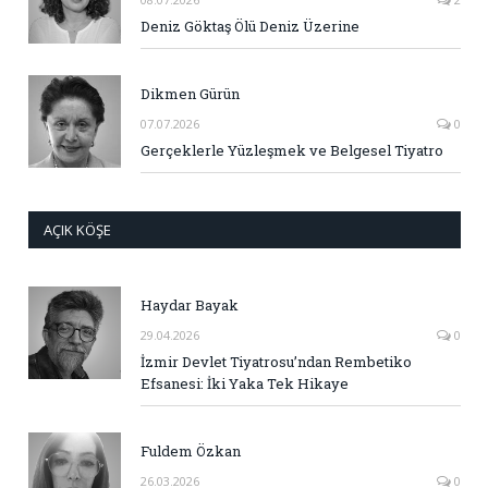
Deniz Göktaş Ölü Deniz Üzerine
Dikmen Gürün
07.07.2026
0
Gerçeklerle Yüzleşmek ve Belgesel Tiyatro
AÇIK KÖŞE
Haydar Bayak
29.04.2026
0
İzmir Devlet Tiyatrosu’ndan Rembetiko
Efsanesi: İki Yaka Tek Hikaye
Fuldem Özkan
26.03.2026
0