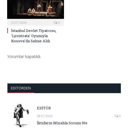
25.07.2026
0
İstanbul Devlet Tiyatrosu,
‘Lysistrata’ Oyunuyla
Kosova’da Sahne Aldı
Yorumlar kapatıldı.
EDITÖRDEN
EDİTÖR
28.07.2026
0
İktidarın Mizahla Sorunu Ne