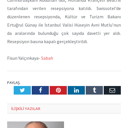
tarafından verilen resepsiyona katıldı. Swissotel’de
düzenlenen resepsiyonda, Kültür ve Turizm Bakanı
Ertuğrul Günay ile İstanbul Valisi Hüseyin Avni Mutlu’nun
da aralarında bulunduğu çok sayıda davetli yer aldı.
Resepsiyon basına kapalı gerçekleştirildi.
Fisun Yalçınkaya-
Sabah
PAYLAŞ.
Twitter
Facebook
Pinterest
LinkedIn
Tumblr
E-
Posta
ILIŞKILI
YAZILAR