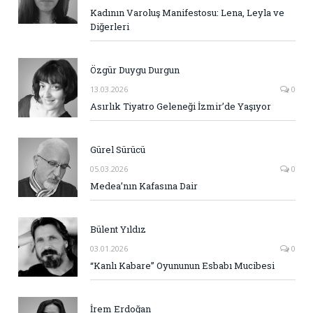
Kadının Varoluş Manifestosu: Lena, Leyla ve
Diğerleri
Özgür Duygu Durgun
13.03.2026
0
Asırlık Tiyatro Geleneği İzmir’de Yaşıyor
Gürel Sürücü
05.03.2026
0
Medea’nın Kafasına Dair
Bülent Yıldız
03.01.2026
0
“Kanlı Kabare” Oyununun Esbabı Mucibesi
İrem Erdoğan