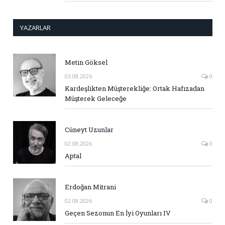
YAZARLAR
Metin Göksel
03.08.2026
0
Kardeşlikten Müşterekliğe: Ortak Hafızadan
Müşterek Geleceğe
Cüneyt Uzunlar
02.08.2026
0
Aptal
Erdoğan Mitrani
02.08.2026
0
Geçen Sezonun En İyi Oyunları IV