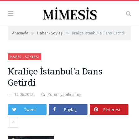
»
»
Anasayfa
Haber - Söyleşi
Kraliçe İstanbul'a Dans Getirdi
HABER - SÖYLEŞI
Kraliçe İstanbul'a Dans
Getirdi
15.06.2012
Yorum yapılmamış
Tweet
Paylaş
Pinterest
+