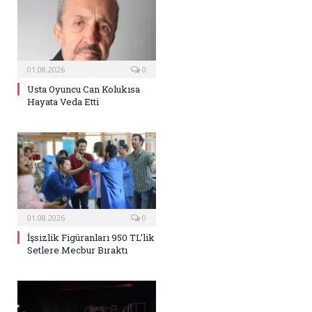
01.08.2026
0
Usta Oyuncu Can Kolukısa
Hayata Veda Etti
01.08.2026
0
İşsizlik Figüranları 950 TL’lik
Setlere Mecbur Bıraktı