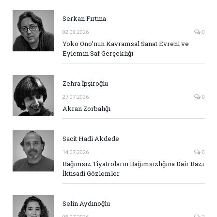
Serkan Fırtına
02.08.2026
0
Yoko Ono’nun Kavramsal Sanat Evreni ve
Eylemin Saf Gerçekliği
Zehra İpşiroğlu
27.07.2026
0
Akran Zorbalığı
Sacit Hadi Akdede
14.07.2026
0
Bağımsız Tiyatroların Bağımsızlığına Dair Bazı
İktisadi Gözlemler
Selin Aydınoğlu
08.07.2026
2