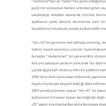
“
vollmond
”dan ve “
nefes
”ten aşina olduğumuz e
jasfji’nin solosunun hemen ardından gelen eşza
sandalyeye arkadan abanarak oturma kısmın
ayaklarını sanki denizin derinlerine inen bir
bacaklarına tutunarak amuda kalkan eddie mart
“
ten chi
”nin geneline had safhada incelmiş, mi
hakim. müzik seçimleri, sololar, tiyatral duru
bu kadar “mükemmel” bir şairanelikte olmamı
kırk yıla yaklaşan yaratım sürecinde her daim in
çıplaklığıyla kah rahatsız edici bir şiddette k
1990’ların ikinci yarısından itibarenki yapıtlar
hayata fazlasıyla neşeyle baktığı iddia edilmes
2004 yılında prömiyer yapan “
ten chi
” ise baus
kültürünün fırtınalar kopan derinliğinde değil 
ch
i” japon sinemacılardan akira kurosawa veya