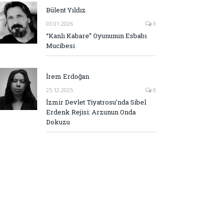
Bülent Yıldız
03.01.2026
0
“Kanlı Kabare” Oyununun Esbabı
Mucibesi
İrem Erdoğan
25.12.2025
0
İzmir Devlet Tiyatrosu’nda Sibel
Erdenk Rejisi: Arzunun Onda
Dokuzu