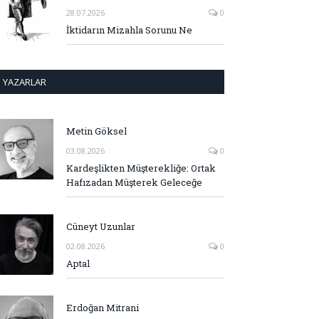
28.07.2026
0
İktidarın Mizahla Sorunu Ne
YAZARLAR
Metin Göksel
03.08.2026
0
Kardeşlikten Müşterekliğe: Ortak
Hafızadan Müşterek Geleceğe
Cüneyt Uzunlar
02.08.2026
0
Aptal
Erdoğan Mitrani