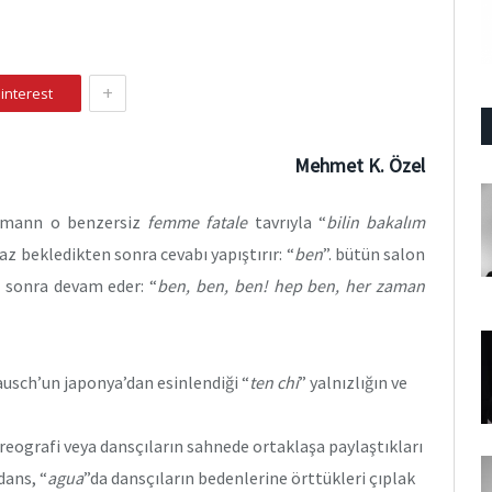
+
interest
Mehmet K. Özel
smann o benzersiz
femme fatale
tavrıyla “
bilin bakalım
iraz bekledikten sonra cevabı yapıştırır: “
ben
”. bütün salon
 sonra devam eder: “
ben, ben, ben! hep ben, her zaman
ausch’un japonya’dan esinlendiği “
ten chi
” yalnızlığın ve
reografi veya dansçıların sahnede ortaklaşa paylaştıkları
dans, “
agua
”da dansçıların bedenlerine örttükleri çıplak