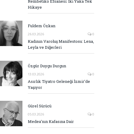
Rembetiko Efsanesi: İki Yaka Tek
Hikaye
Fuldem Özkan
26.03.2026
0
Kadının Varoluş Manifestosu: Lena,
Leyla ve Diğerleri
Özgür Duygu Durgun
13.03.2026
0
Asırlık Tiyatro Geleneği İzmir’de
Yaşıyor
Gürel Sürücü
05.03.2026
0
Medea’nın Kafasına Dair