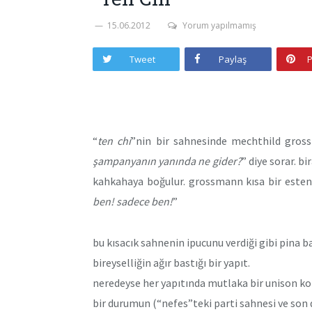
15.06.2012
Yorum yapılmamış
Tweet
Paylaş
P
“
ten chi
”nin bir sahnesinde mechthild gros
şampanyanın yanında ne gider?
” diye sorar. b
kahkahaya boğulur. grossmann kısa bir esten
ben! sadece ben!
”
bu kısacık sahnenin ipucunu verdiği gibi pina b
bireyselliğin ağır bastığı bir yapıt.
neredeyse her yapıtında mutlaka bir unison ko
bir durumun (“nefes”teki parti sahnesi ve son 