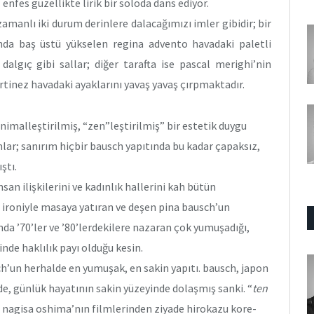
nfes güzellikte lirik bir soloda dans ediyor.
manlı iki durum derinlere dalacağımızı imler gibidir; bir
da baş üstü yükselen regina advento havadaki paletli
 dalgıç gibi sallar; diğer tarafta ise pascal merighi’nin
inez havadaki ayaklarını yavaş yavaş çırpmaktadır.
nimalleştirilmiş, “zen”leştirilmiş” bir estetik duygu
mlar; sanırım hiçbir bausch yapıtında bu kadar çapaksız,
ştı.
san ilişkilerini ve kadınlık hallerini kah bütün
ah ironiyle masaya yatıran ve deşen pina bausch’un
ında ’70’ler ve ’80’lerdekilere nazaran çok yumuşadığı,
inde haklılık payı olduğu kesin.
ch’un herhalde en yumuşak, en sakin yapıtı. bausch, japon
de, günlük hayatının sakin yüzeyinde dolaşmış sanki. “
ten
 nagisa oshima’nın filmlerinden ziyade hirokazu kore-