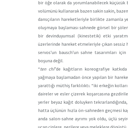
bir öğe olarak da yorumlanabilecek küçücük 
volümünü kullanarak bazen sakin sakin, bazen 
dansçıların hareketleriyle birlikte zamanla y
oluşmaya başlaması sahnede görsel bir şölen y
bir devinduyumsal (kinestetik) etki yaratma
üzerlerinde hareket etmeleriyle çıkan sessiz h
servos’un bausch’un sahne tasarımları için 
boşuna değil.
“
ten chi
”de kağıtların koreografiye katkıda
yağmaya başlamadan önce yapılan bir hareketi
yarattığı müthiş farklılıktı. “iki erkeğin koll
daireler ve esler çizerek koşarcasına gezdiril
yerler beyaz kağıt doluyken tekrarlandığında, 
hatta üçlünün hızla ön-sahneden geçmesi kağıt
anda salon-sahne ayrımı yok oldu, üçlü seyir
uçan cinlere, perilere veya meleklere dönüştü.