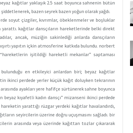
beyaz kağıtlar yaklaşık 2.5 saat boyunca sahnenin bütün
şiddetlenerek, bazen seyrek bazen yoğun olarak yağdı.
erde soyut çizgiler, kıvrımlar, öbeklenmeler ve boşluklar
arattı. kağıtlar dansçıların hareketlerinde belki direkt
dılar, ancak, müziğin sakinlediği anlarda dansçıların
ışırtı yapıtın içkin atmosferine katkıda bulundu. norbert
“hareketlerin işitildiği hareketli mekanlar” saptaması
 bulunduğu en etkileyici anlardan biri; beyaz kağıtlar
n ikinci perdede yerler küçük kağıt doluyken tekrarının
arı arasında ayakları yere hafifçe sürtünerek sahne boyunca
en beyaz kıyafetli kadın dansçı” mizanseni ikinci perdede
hareketin yarattığı rüzgar yerdeki kağıtlar havalandırdı,
ların seyircilerin üzerine doğru uçuşmasını sağladı. bir
cilerin arasında veya üzerinde kağıttan tozlar çıkararak