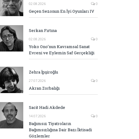
02.08.2026
0
Geçen Sezonun En İyi Oyunları IV
Serkan Fırtına
02.08.2026
0
Yoko Ono’nun Kavramsal Sanat
Evreni ve Eylemin Saf Gerçekliği
Zehra İpşiroğlu
27.07.2026
0
Akran Zorbalığı
Sacit Hadi Akdede
14.07.2026
0
Bağımsız Tiyatroların
Bağımsızlığına Dair Bazı İktisadi
Gözlemler