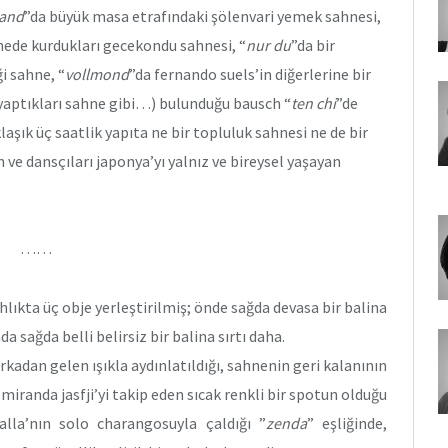
land
”da büyük masa etrafındaki şölenvari yemek sahnesi,
hnede kurdukları gecekondu sahnesi, “
nur du
”da bir
i sahne, “
vollmond
”da fernando suels’in diğerlerine bir
 yaptıkları sahne gibi…) bulunduğu bausch “
ten chi
”de
laşık üç saatlik yapıta ne bir topluluk sahnesi ne de bir
ve dansçıları japonya’yı yalnız ve bireysel yaşayan
……
hlıkta üç obje yerleştirilmiş; önde sağda devasa bir balina
da sağda belli belirsiz bir balina sırtı daha.
kadan gelen ışıkla aydınlatıldığı, sahnenin geri kalanının
a miranda jasfji’yi takip eden sıcak renkli bir spotun olduğu
oalla’nın solo charangosuyla çaldığı ”
zenda
” eşliğinde,