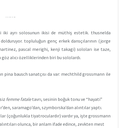
…….
i iki ayrı solosunun ikisi de müthiş estetik. thusnelda
z dolduruyor. topluluğun genç erkek dansçılarının (jorge
tinez, pascal merighi, kenji takagi) soloları ise taze,
 göz alıcı özelliklerinden biri bu sololardı.
un pina bausch sanatçısı da var: mechthild grossmann ile
siz
femme fatale
tavrı, sesinin boğuk tonu ve “hayati”
er’den, saramago’dan, szymborska’dan alıntılar yaptı.
lar (çoğunlukla tiyatroculardır) vardır ya, işte grossmann
 alıntıları olunca, bir anlam ifade edince, zevkten mest