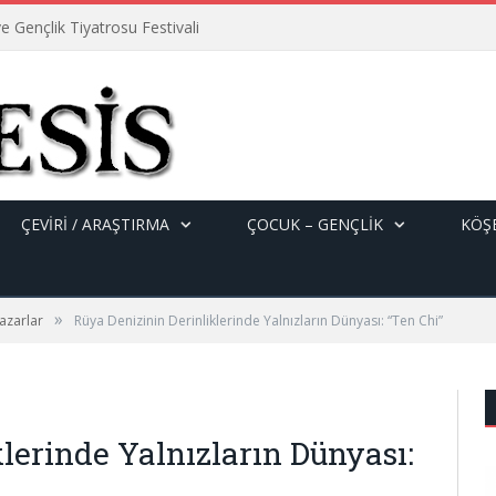
e Gençlik Tiyatrosu Festivali
ÇEVİRİ / ARAŞTIRMA
ÇOCUK – GENÇLIK
KÖŞE
»
azarlar
Rüya Denizinin Derinliklerinde Yalnızların Dünyası: “Ten Chi”
lerinde Yalnızların Dünyası: