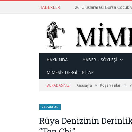
HABERLER
26. Uluslararası Bursa Çocuk v
HAKKINDA
HABER – SÖYLEŞI
MİMESİS DERGİ – KİTAP
»
»
BURADASINIZ:
Anasayfa
Köşe Yazıları
Y
YAZARLAR
Rüya Denizinin Derinlik
“Ten Chi”