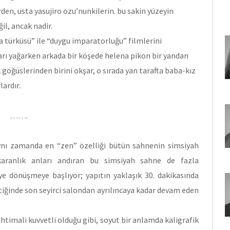
den, usta yasujiro ozu’nunkilerin. bu sakin yüzeyin
il, ancak nadir.
 türküsü” ile “duygu imparatorluğu” filmlerini
rı yağarken arkada bir köşede helena pikon bir yandan
öğüslerinden birini okşar, o sırada yan tarafta baba-kız
lardır.
…….
aynı zamanda en “zen” özelliği bütün sahnenin simsiyah
karanlık anları andıran bu simsiyah sahne de fazla
ye dönüşmeye başlıyor; yapıtın yaklaşık 30. dakikasında
ttiğinde son seyirci salondan ayrılıncaya kadar devam eden
ihtimali kuvvetli olduğu gibi, soyut bir anlamda kaligrafik