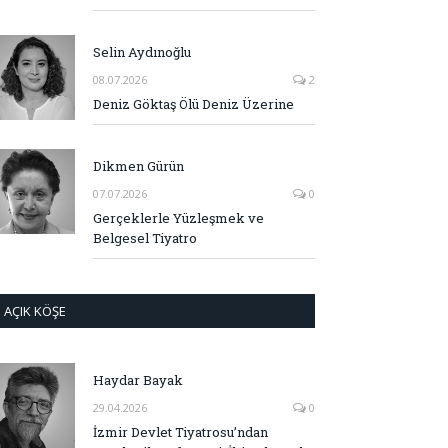
Selin Aydınoğlu
08.07.2026
2
Deniz Göktaş Ölü Deniz Üzerine
Dikmen Gürün
07.07.2026
0
Gerçeklerle Yüzleşmek ve
Belgesel Tiyatro
AÇIK KÖŞE
Haydar Bayak
29.04.2026
0
İzmir Devlet Tiyatrosu’ndan