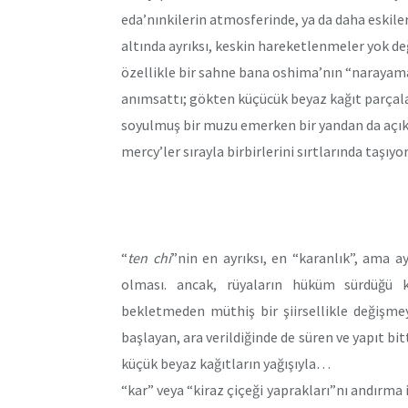
eda’nınkilerin atmosferinde, ya da daha eskiler
altında ayrıksı, keskin hareketlenmeler yok değ
özellikle bir sahne bana oshima’nın “narayama
anımsattı; gökten küçücük beyaz kağıt parçala
soyulmuş bir muzu emerken bir yandan da açık g
mercy’ler sırayla birbirlerini sırtlarında taşıyor
“
ten chi
”nin en ayrıksı, en “karanlık”, ama 
olması. ancak, rüyaların hüküm sürdüğü 
bekletmeden müthiş bir şiirsellikle değişme
başlayan, ara verildiğinde de süren ve yapıt bi
küçük beyaz kağıtların yağışıyla…
“kar” veya “kiraz çiçeği yaprakları”nı andırma 