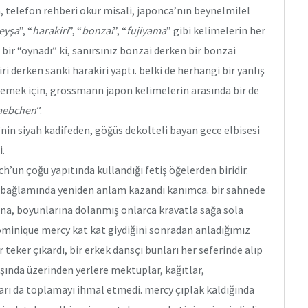
, telefon rehberi okur misali, japonca’nın beynelmilel
eyşa
”, “
harakiri
”, “
bonzai
”, “
fujiyama
” gibi kelimelerin her
 bir “oynadı” ki, sanırsınız bonzai derken bir bonzai
i derken sanki harakiri yaptı. belki de herhangi bir yanlış
mek için, grossmann japon kelimelerin arasında bir de
aebchen
”.
nin siyah kadifeden, göğüs dekolteli bayan gece elbisesi
i.
ch’un çoğu yapıtında kullandığı fetiş öğelerden biridir.
u bağlamında yeniden anlam kazandı kanımca. bir sahnede
rına, boyunlarına dolanmış onlarca kravatla sağa sola
dominique mercy kat kat giydiğini sonradan anladığımız
 teker çıkardı, bir erkek dansçı bunları her seferinde alıp
ışında üzerinden yerlere mektuplar, kağıtlar,
ları da toplamayı ihmal etmedi. mercy çıplak kaldığında