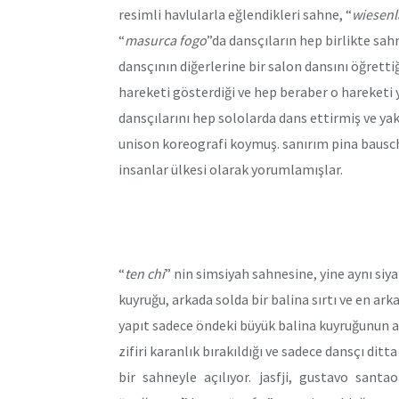
resimli havlularla eğlendikleri sahne, “
wiesen
“
masurca fogo
”da dansçıların hep birlikte sa
dansçının diğerlerine bir salon dansını öğrettiğ
hareketi gösterdiği ve hep beraber o hareketi
dansçılarını hep sololarda dans ettirmiş ve yak
unison koreografi koymuş. sanırım pina bausch 
insanlar ülkesi olarak yorumlamışlar.
“
ten chi
” nin simsiyah sahnesine, yine aynı siya
kuyruğu, arkada solda bir balina sırtı ve en arka
yapıt sadece öndeki büyük balina kuyruğunun ar
zifiri karanlık bırakıldığı ve sadece dansçı ditt
bir sahneyle açılıyor. jasfji, gustavo santa