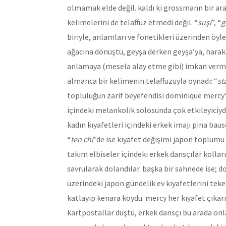
olmamak elde değil. kaldı ki grossmann bir ara
kelimelerini de telaffuz etmedi değil. “
suşi
”, “
g
biriyle, anlamları ve fonetikleri üzerinden öyle
ağacına dönüştü, geyşa derken geyşa’ya, harakir
anlamaya (mesela alay etme gibi) imkan verme
almanca bir kelimenin telaffuzuyla oynadı: “
st
topluluğun zarif beyefendisi dominique mercy’
içindeki melankolik solosunda çok etkileyiciyd
kadın kıyafetleri içindeki erkek imajı pina baus
“
ten chi
”de ise kıyafet değişimi japon toplum
takım elbiseler içindeki erkek dansçılar kolla
savrularak dolandılar. başka bir sahnede ise; 
üzerindeki japon gündelik ev kıyafetlerini teker
katlayıp kenara koydu. mercy her kıyafet çıkar
kartpostallar düştü, erkek dansçı bu arada on