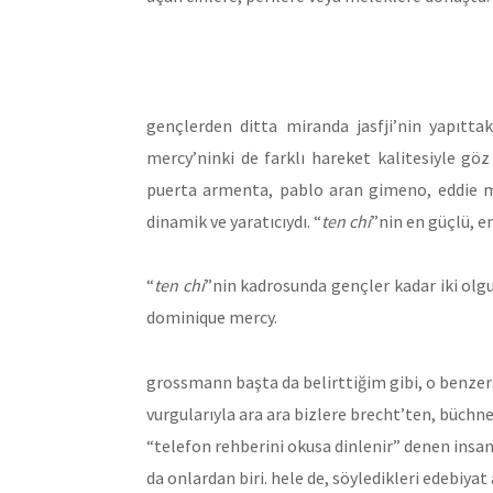
gençlerden ditta miranda jasfji’nin yapıttak
mercy’ninki de farklı hareket kalitesiyle gö
puerta armenta, pablo aran gimeno, eddie mar
dinamik ve yaratıcıydı. “
ten chi
”nin en güçlü, en
“
ten chi
”nin kadrosunda gençler kadar iki olg
dominique mercy.
grossmann başta da belirttiğim gibi, o benzer
vurgularıyla ara ara bizlere brecht’ten, büchn
“telefon rehberini okusa dinlenir” denen insan
da onlardan biri. hele de, söyledikleri edebiyat