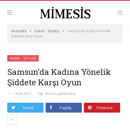
»
»
Anasayfa
Haber - Söyleşi
Samsun'da Kadına Yönelik
Şiddete Karşı Oyun
HABER - SÖYLEŞI
Samsun'da Kadına Yönelik
Şiddete Karşı Oyun
14.06.2012
Yorum yapılmamış
Tweet
Paylaş
Pinterest
+