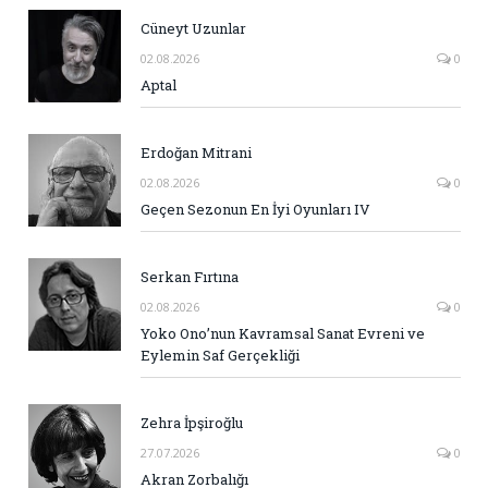
Cüneyt Uzunlar
02.08.2026
0
Aptal
Erdoğan Mitrani
02.08.2026
0
Geçen Sezonun En İyi Oyunları IV
Serkan Fırtına
02.08.2026
0
Yoko Ono’nun Kavramsal Sanat Evreni ve
Eylemin Saf Gerçekliği
Zehra İpşiroğlu
27.07.2026
0
Akran Zorbalığı