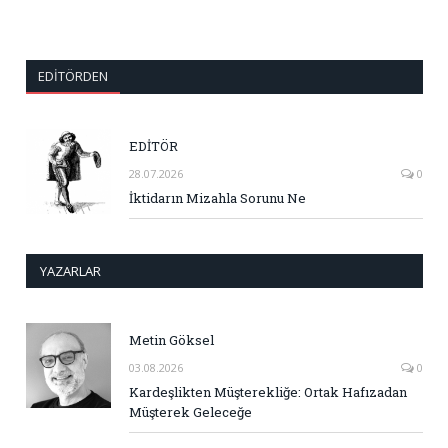
EDITÖRDEN
EDİTÖR
28.07.2026
0
İktidarın Mizahla Sorunu Ne
YAZARLAR
Metin Göksel
03.08.2026
0
Kardeşlikten Müşterekliğe: Ortak Hafızadan
Müşterek Geleceğe