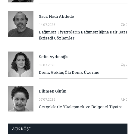
Sacit Hadi Akdede
14.07.2026
0
Bağımsız Tiyatroların Bağımsızlığına Dair Bazı
İktisadi Gözlemler
Selin Aydınoğlu
08.07.2026
2
Deniz Göktaş Ölü Deniz Üzerine
Dikmen Gürün
07.07.2026
0
Gerçeklerle Yüzleşmek ve Belgesel Tiyatro
AÇIK KÖŞE