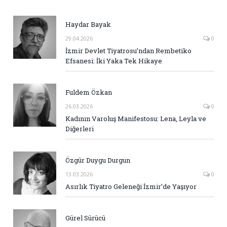
Haydar Bayak
29.04.2026
0
İzmir Devlet Tiyatrosu’ndan Rembetiko
Efsanesi: İki Yaka Tek Hikaye
Fuldem Özkan
26.03.2026
0
Kadının Varoluş Manifestosu: Lena, Leyla ve
Diğerleri
Özgür Duygu Durgun
13.03.2026
0
Asırlık Tiyatro Geleneği İzmir’de Yaşıyor
Gürel Sürücü