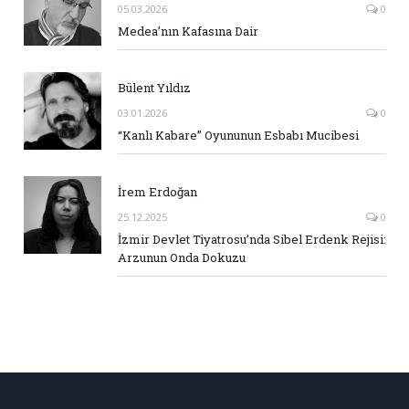
05.03.2026
0
Medea’nın Kafasına Dair
Bülent Yıldız
03.01.2026
0
“Kanlı Kabare” Oyununun Esbabı Mucibesi
İrem Erdoğan
25.12.2025
0
İzmir Devlet Tiyatrosu’nda Sibel Erdenk Rejisi:
Arzunun Onda Dokuzu