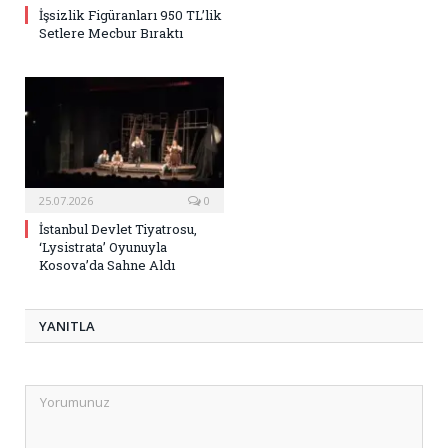
İşsizlik Figüranları 950 TL’lik
Setlere Mecbur Bıraktı
25.07.2026
0
İstanbul Devlet Tiyatrosu,
‘Lysistrata’ Oyunuyla
Kosova’da Sahne Aldı
YANITLA