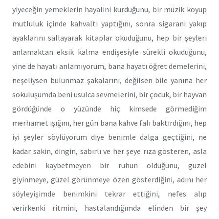
yiyeceğin yemeklerin hayalini kurduğunu, bir müzik koyup
mutluluk içinde kahvaltı yaptığını, sonra sigaranı yakıp
ayaklarını sallayarak kitaplar okuduğunu, hep bir şeyleri
anlamaktan eksik kalma endişesiyle sürekli okuduğunu,
yine de hayatı anlamıyorum, bana hayatı öğret demelerini,
neşeliysen bulunmaz şakalarını, değilsen bile yanına her
sokuluşumda beni usulca sevmelerini, bir çocuk, bir hayvan
gördüğünde o yüzünde hiç kimsede görmediğim
merhamet ışığını, her gün bana kahve falı baktırdığını, hep
iyi şeyler söylüyorum diye benimle dalga geçtiğini, ne
kadar sakin, dingin, sabırlı ve her şeye rıza gösteren, asla
edebini kaybetmeyen bir ruhun olduğunu, güzel
giyinmeye, güzel görünmeye özen gösterdiğini, adını her
söyleyişimde benimkini tekrar ettiğini, nefes alıp
verirkenki ritmini, hastalandığımda elinden bir şey