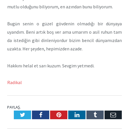
mutlu olduğunu biliyorum, en azından bunu biliyorum.
Bugün senin o güzel gövdenin olmadığı bir dünyaya
uyandım. Beni artık boş ver ama umarım o asil ruhun tam
da istediğin gibi dinleniyordur bizim bencil dünyamızdan
uzakta. Her şeyden, hepimizden azade.
Hakkını helal et sarı kuzum. Sevgim yetmedi.
Radikal
PAYLAŞ.
Twitter
Facebook
Pinterest
LinkedIn
Tumblr
E-
Posta