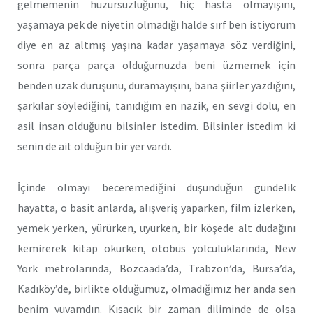
gelmemenin huzursuzluğunu, hiç hasta olmayışını,
yaşamaya pek de niyetin olmadığı halde sırf ben istiyorum
diye en az altmış yaşına kadar yaşamaya söz verdiğini,
sonra parça parça olduğumuzda beni üzmemek için
benden uzak duruşunu, duramayışını, bana şiirler yazdığını,
şarkılar söylediğini, tanıdığım en nazik, en sevgi dolu, en
asil insan olduğunu bilsinler istedim. Bilsinler istedim ki
senin de ait olduğun bir yer vardı.
İçinde olmayı beceremediğini düşündüğün gündelik
hayatta, o basit anlarda, alışveriş yaparken, film izlerken,
yemek yerken, yürürken, uyurken, bir köşede alt dudağını
kemirerek kitap okurken, otobüs yolculuklarında, New
York metrolarında, Bozcaada’da, Trabzon’da, Bursa’da,
Kadıköy’de, birlikte olduğumuz, olmadığımız her anda sen
benim yuvamdın. Kısacık bir zaman diliminde de olsa