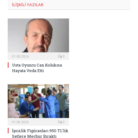
ILIŞKILI
YAZILAR
01.08.2026
0
Usta Oyuncu Can Kolukısa
Hayata Veda Etti
01.08.2026
0
İşsizlik Figüranları 950 TL’lik
Setlere Mecbur Bıraktı