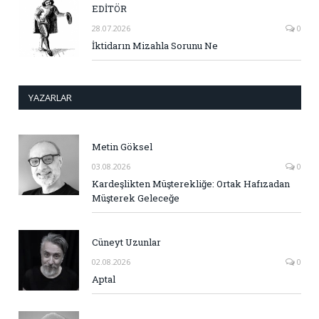
EDİTÖR
28.07.2026
0
İktidarın Mizahla Sorunu Ne
YAZARLAR
Metin Göksel
03.08.2026
0
Kardeşlikten Müşterekliğe: Ortak Hafızadan
Müşterek Geleceğe
Cüneyt Uzunlar
02.08.2026
0
Aptal