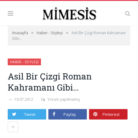
»
»
Anasayfa
Haber - Söyleşi
Asil Bir Çizgi Roman Kahramanı
Gibi…
HABER - SÖYLEŞI
Asil Bir Çizgi Roman
Kahramanı Gibi…
19.07.2012
Yorum yapılmamış
Tweet
Paylaş
Pinterest
+