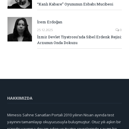
“Kanlı Kabare” Oyununun Esbabı Mucibesi
İrem Erdoğan
25.12.2025
0
İzmir Devlet Tiyatrosu’nda Sibel Erdenk Rejisi:
Arzunun Onda Dokuzu
HAKKIMIZDA
Mimesis Sahne Sanatları Portali 2010 yılının Nisan ayında test
yayınını tamamlayıp okuyucusuyla buluşmuştur. Otuz yılı aşkın bir
süredir yayınına devam eden ve tiyatro çevrelerinde saygın bir