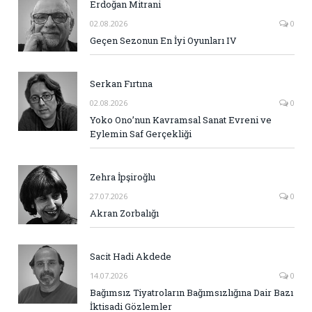
Erdoğan Mitrani
02.08.2026
0
Geçen Sezonun En İyi Oyunları IV
Serkan Fırtına
02.08.2026
0
Yoko Ono’nun Kavramsal Sanat Evreni ve
Eylemin Saf Gerçekliği
Zehra İpşiroğlu
27.07.2026
0
Akran Zorbalığı
Sacit Hadi Akdede
14.07.2026
0
Bağımsız Tiyatroların Bağımsızlığına Dair Bazı
İktisadi Gözlemler