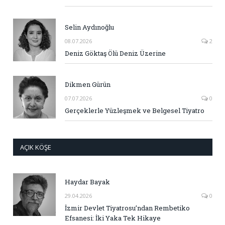
Selin Aydınoğlu
08.07.2026
2
Deniz Göktaş Ölü Deniz Üzerine
Dikmen Gürün
07.07.2026
0
Gerçeklerle Yüzleşmek ve Belgesel Tiyatro
AÇIK KÖŞE
Haydar Bayak
29.04.2026
0
İzmir Devlet Tiyatrosu’ndan Rembetiko
Efsanesi: İki Yaka Tek Hikaye