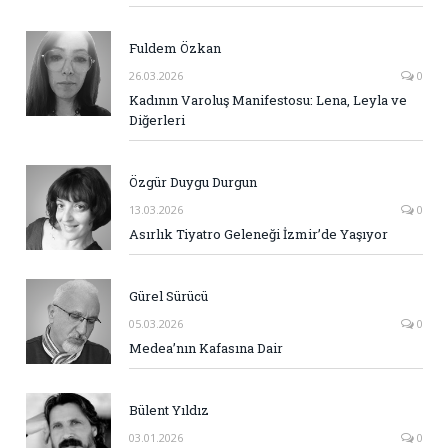
Fuldem Özkan
26.03.2026
0
Kadının Varoluş Manifestosu: Lena, Leyla ve
Diğerleri
Özgür Duygu Durgun
13.03.2026
0
Asırlık Tiyatro Geleneği İzmir’de Yaşıyor
Gürel Sürücü
05.03.2026
0
Medea’nın Kafasına Dair
Bülent Yıldız
03.01.2026
0