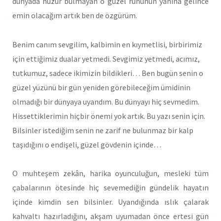
dünyada huzur bulmayan o güzel ruhunun yanına gelince
emin olacağım artık ben de özgürüm.
Benim canım sevgilim, kalbimin en kıymetlisi, birbirimiz
için ettiğimiz dualar yetmedi. Sevgimiz yetmedi, acımız,
tutkumuz, sadece ikimizin bildikleri… Ben bugün senin o
güzel yüzünü bir gün yeniden görebileceğim ümidinin
olmadığı bir dünyaya uyandım. Bu dünyayı hiç sevmedim.
Hissettiklerimin hiçbir önemi yok artık. Bu yazı senin için.
Bilsinler istediğim senin ne zarif ne bulunmaz bir kalp
taşıdığını o endişeli, güzel gövdenin içinde…
O muhteşem zekân, harika oyunculuğun, mesleki tüm
çabalarının ötesinde hiç sevemediğin gündelik hayatın
içinde kimdin sen bilsinler. Uyandığında ıslık çalarak
kahvaltı hazırladığını, akşam uyumadan önce ertesi gün