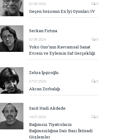
02.08.2026
0
Geçen Sezonun En İyi Oyunları IV
Serkan Fırtına
02.08.2026
0
Yoko Ono’nun Kavramsal Sanat
Evreni ve Eylemin Saf Gerçekliği
Zehra İpşiroğlu
27.07.2026
0
Akran Zorbalığı
Sacit Hadi Akdede
14.07.2026
0
Bağımsız Tiyatroların
Bağımsızlığına Dair Bazı İktisadi
Gözlemler