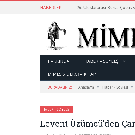
HABERLER
26. Uluslararası Bursa Çocuk v
HAKKINDA
HABER – SÖYLEŞI
MİMESİS DERGİ – KİTAP
»
»
BURADASINIZ:
Anasayfa
Haber - Söyleşi
HABER - SÖYLEŞI
Levent Üzümcü'den Çar