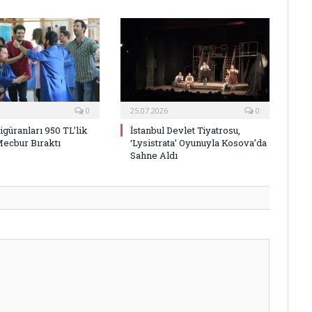
0
25.07.2026
0
Figüranları 950 TL’lik
İstanbul Devlet Tiyatrosu,
Mecbur Bıraktı
‘Lysistrata’ Oyunuyla Kosova’da
Sahne Aldı