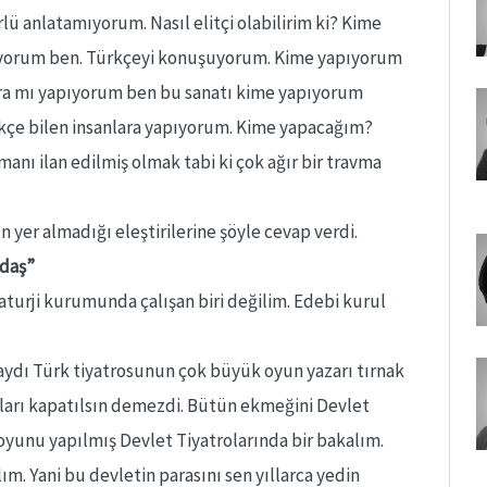
lü anlatamıyorum. Nasıl elitçi olabilirim ki? Kime
şuyorum ben. Türkçeyi konuşuyorum. Kime yapıyorum
lara mı yapıyorum ben bu sanatı kime yapıyorum
kçe bilen insanlara yapıyorum. Kime yapacağım?
anı ilan edilmiş olmak tabi ki çok ağır bir travma
yer almadığı eleştirilerine şöyle cevap verdi.
adaş”
turji kurumunda çalışan biri değilim. Edebi kurul
lsaydı Türk tiyatrosunun çok büyük oyun yazarı tırnak
oları kapatılsın demezdi. Bütün ekmeğini Devlet
 oyunu yapılmış Devlet Tiyatrolarında bir bakalım.
ım. Yani bu devletin parasını sen yıllarca yedin