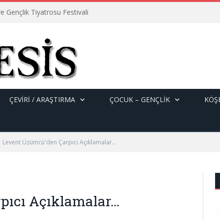
e Gençlik Tiyatrosu Festivali
ÇEVİRİ / ARAŞTIRMA
ÇOCUK – GENÇLIK
KÖŞE
Levent Üzümcü'den Çarpıcı Açıklamalar…
pıcı Açıklamalar…