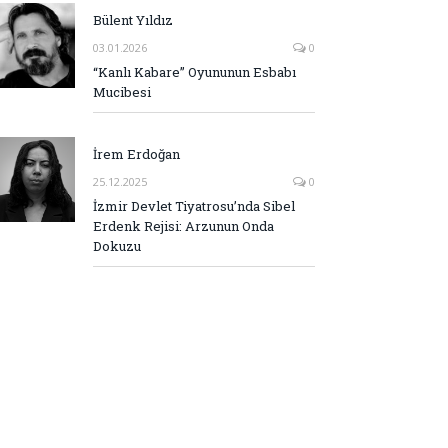
Bülent Yıldız
03.01.2026
0
“Kanlı Kabare” Oyununun Esbabı
Mucibesi
İrem Erdoğan
25.12.2025
0
İzmir Devlet Tiyatrosu’nda Sibel
Erdenk Rejisi: Arzunun Onda
Dokuzu