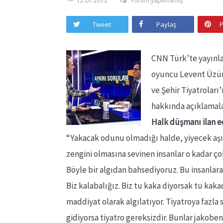
12.07.2012
Yorum yapılmamış
Tweet
Paylaş
P
CNN Türk’te yayınla
oyuncu Levent Üzüm
ve Şehir Tiyatroları’
hakkında açıklamal
Halk düşmanı ilan e
“Yakacak odunu olmadığı halde, yiyecek aşı
zengini olmasına sevinen insanlar o kadar ço
Böyle bir algıdan bahsediyoruz. Bu insanlara
Biz kalabalığız. Biz tu kaka diyorsak tu kaka
maddiyat olarak algılatıyor. Tiyatroya fazla se
gidiyorsa tiyatro gereksizdir. Bunlar jakoben