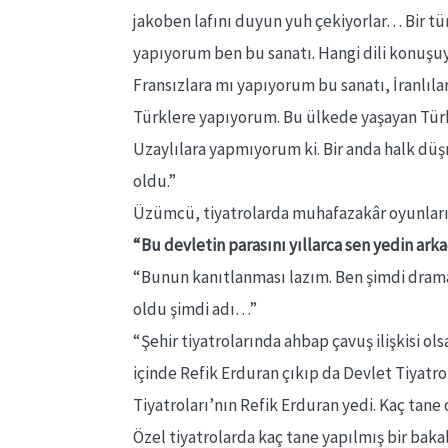
jakoben lafını duyun yuh çekiyorlar… Bir tür
yapıyorum ben bu sanatı. Hangi dili konu
Fransızlara mı yapıyorum bu sanatı, İranlı
Türklere yapıyorum. Bu ülkede yaşayan Tür
Uzaylılara yapmıyorum ki. Bir anda halk düşm
oldu.”
Üzümcü, tiyatrolarda muhafazakâr oyunların 
“Bu devletin parasını yıllarca sen yedin ark
“Bunun kanıtlanması lazım. Ben şimdi drama
oldu şimdi adı…”
“Şehir tiyatrolarında ahbap çavuş ilişkisi o
içinde Refik Erduran çıkıp da Devlet Tiyatr
Tiyatroları’nın Refik Erduran yedi. Kaç tane
Özel tiyatrolarda kaç tane yapılmış bir bakal