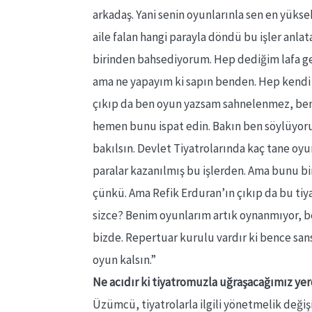
arkadaş. Yani senin oyunlarınla sen en yüks
aile falan hangi parayla döndü bu işler anla
birinden bahsediyorum. Hep dediğim lafa ge
ama ne yapayım ki sapın benden. Hep kendi 
çıkıp da ben oyun yazsam sahnelenmez, ben 
hemen bunu ispat edin. Bakın ben söylüyoru
bakılsın. Devlet Tiyatrolarında kaç tane oy
paralar kazanılmış bu işlerden. Ama bunu bir
çünkü. Ama Refik Erduran’ın çıkıp da bu tiya
sizce? Benim oyunlarım artık oynanmıyor, b
bizde. Repertuar kurulu vardır ki bence san
oyun kalsın.”
Ne acıdır ki tiyatromuzla uğraşacağımız ye
Üzümcü, tiyatrolarla ilgili yönetmelik değiş