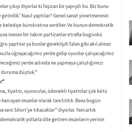
ar çıkıp diyorlar ki faşizan bir yapıydı bu. Biz bunu
 getirdik.’ Nasıl yaptılar? Genel sanat yönetmeninin
ne belediye bürokratına verdiler. Ve bunun demokratik
buna inanan bir takım partizanlar etrafta bugünkü
u yaptılar ya bunlar gerekliydi falan gibi akıl almaz
tromuzla uğraşacağımız yerde gidip oyunlar çalışacağımız
receğimiz yerde aslında ne yapmaya çalıştığımızı
r duruma düştük.”
ar”
a, tiyatro, oyuncular, ödenekli tiyatrolar çok kötü
a harcayan insanlar olarak tanıtıldık. Bana bugün
eni Silivri’ye tıkacaklar” diyorlar. Yani artık
emokratik yollarla dile getiren insanların yerinin