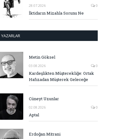
28.07.2026
0
İktidarın Mizahla Sorunu Ne
YAZARLAR
Metin Göksel
03.08.2026
0
Kardeşlikten Müşterekliğe: Ortak
Hafızadan Müşterek Geleceğe
Cüneyt Uzunlar
02.08.2026
0
Aptal
Erdoğan Mitrani