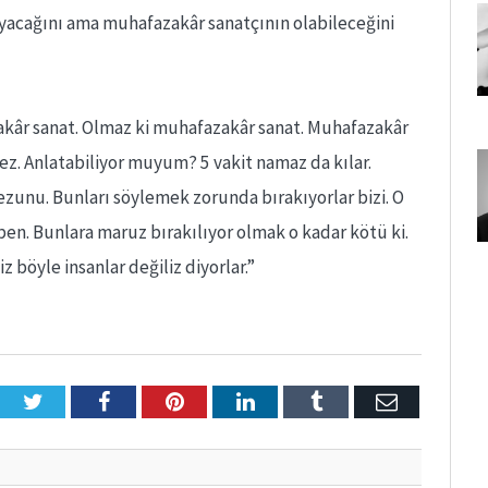
acağını ama muhafazakâr sanatçının olabileceğini
akâr sanat. Olmaz ki muhafazakâr sanat. Muhafazakâr
ez. Anlatabiliyor muyum? 5 vakit namaz da kılar.
unu. Bunları söylemek zorunda bırakıyorlar bizi. O
ben. Bunlara maruz bırakılıyor olmak o kadar kötü ki.
iz böyle insanlar değiliz diyorlar.”
Twitter
Facebook
Pinterest
LinkedIn
Tumblr
E-
Posta