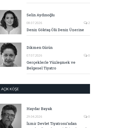
Selin Aydınoğlu
08.07.2026
2
Deniz Göktaş Ölü Deniz Üzerine
Dikmen Gürün
07.07.2026
0
Gerçeklerle Yüzleşmek ve
Belgesel Tiyatro
AÇIK KÖŞE
Haydar Bayak
29.04.2026
0
İzmir Devlet Tiyatrosu’ndan