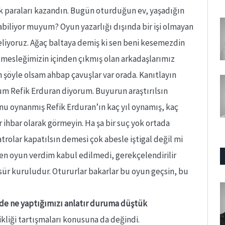
ek paraları kazandın. Bugün oturduğun ev, yaşadığın
tabiliyor muyum? Oyun yazarlığı dışında bir işi olmayan
liyoruz. Ağaç baltaya demiş ki sen beni kesemezdin
mesleğimizin içinden çıkmış olan arkadaşlarımız
şöyle olsam ahbap çavuşlar var orada. Kanıtlayın
m Refik Erduran diyorum. Buyurun araştırılsın
unu oynanmış Refik Erduran’ın kaç yıl oynamış, kaç
 ihbar olarak görmeyin. Ha şa bir suç yok ortada
trolar kapatılsın demesi çok abesle iştigal değil mi
en oyun verdim kabul edilmedi, gerekçelendirilir
sür kuruludur. Otururlar bakarlar bu oyun geçsin, bu
rde ne yaptığımızı anlatır duruma düştük
ikliği tartışmaları konusuna da değindi.