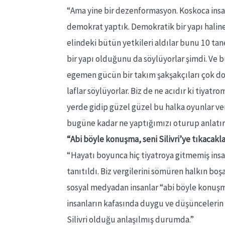
“Ama yine bir dezenformasyon. Koskoca insanl
demokrat yaptık. Demokratik bir yapı haline
elindeki bütün yetkileri aldılar bunu 10 ta
bir yapı olduğunu da söylüyorlar şimdi. Ve 
egemen gücün bir takım şakşakçıları çok doğr
laflar söylüyorlar. Biz de ne acıdır ki tiya
yerde gidip güzel güzel bu halka oyunlar ve
bugüne kadar ne yaptığımızı oturup anlatı
“Abi böyle konuşma, seni Silivri’ye tıkacakl
“Hayatı boyunca hiç tiyatroya gitmemiş insan
tanıtıldı. Biz vergilerini sömüren halkın boş
sosyal medyadan insanlar “abi böyle konuşma s
insanların kafasında duygu ve düşüncelerin d
Silivri olduğu anlaşılmış durumda.”