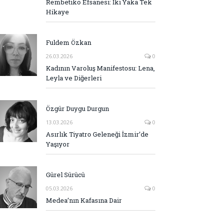
Rembetiko Efsanesi: İki Yaka Tek
Hikaye
Fuldem Özkan
26.03.2026
0
Kadının Varoluş Manifestosu: Lena,
Leyla ve Diğerleri
Özgür Duygu Durgun
13.03.2026
0
Asırlık Tiyatro Geleneği İzmir’de
Yaşıyor
Gürel Sürücü
05.03.2026
0
Medea’nın Kafasına Dair