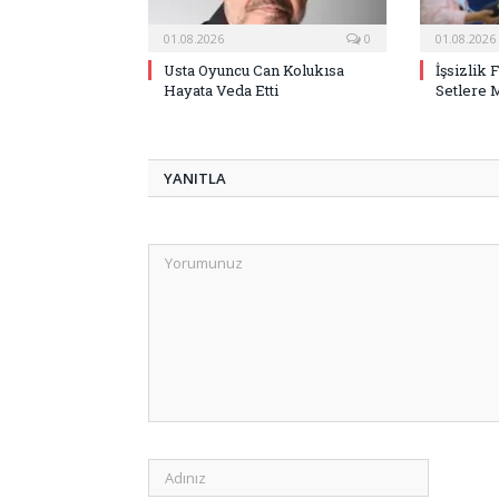
01.08.2026
0
01.08.2026
Usta Oyuncu Can Kolukısa
İşsizlik 
Hayata Veda Etti
Setlere 
YANITLA