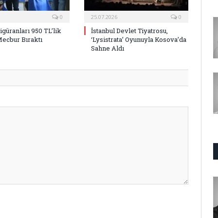
0
25.07.2026
0
Figüranları 950 TL’lik
İstanbul Devlet Tiyatrosu,
Mecbur Bıraktı
‘Lysistrata’ Oyunuyla Kosova’da
Sahne Aldı