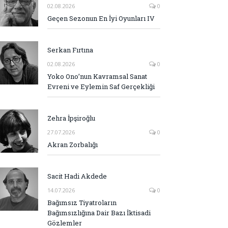
02.08.2026
0
Geçen Sezonun En İyi Oyunları IV
Serkan Fırtına
02.08.2026
0
Yoko Ono’nun Kavramsal Sanat
Evreni ve Eylemin Saf Gerçekliği
Zehra İpşiroğlu
27.07.2026
0
Akran Zorbalığı
Sacit Hadi Akdede
14.07.2026
0
Bağımsız Tiyatroların
Bağımsızlığına Dair Bazı İktisadi
Gözlemler