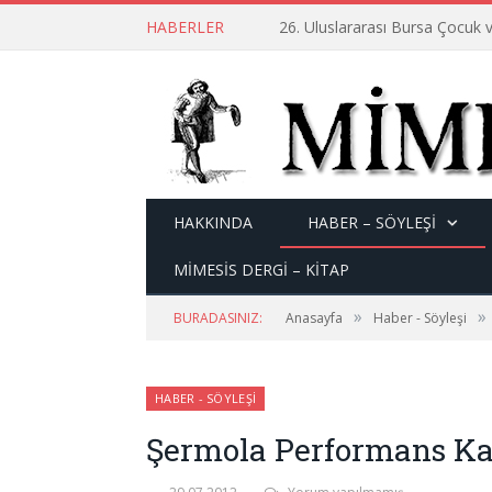
HABERLER
26. Uluslararası Bursa Çocuk v
HAKKINDA
HABER – SÖYLEŞI
MİMESİS DERGİ – KİTAP
»
»
BURADASINIZ:
Anasayfa
Haber - Söyleşi
HABER - SÖYLEŞI
Şermola Performans Kap