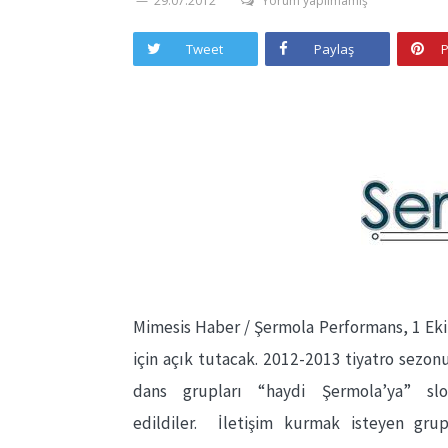
29.07.2012
Yorum yapılmamış
Tweet
Paylaş
P
Mimesis Haber / Şermola Performans, 1 Eki
için açık tutacak. 2012-2013 tiyatro sezonu
dans grupları “haydi Şermola’ya” sl
edildiler. İletişim kurmak isteyen grup