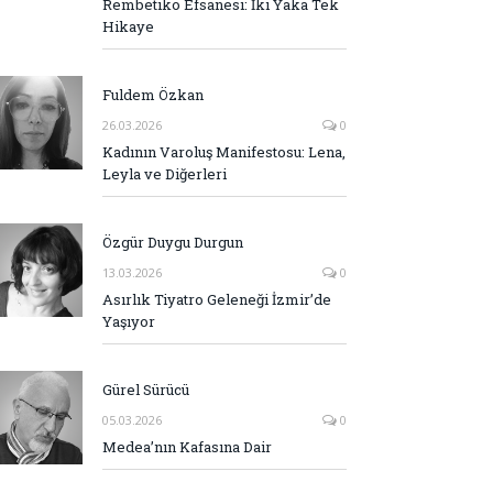
Rembetiko Efsanesi: İki Yaka Tek
Hikaye
Fuldem Özkan
26.03.2026
0
Kadının Varoluş Manifestosu: Lena,
Leyla ve Diğerleri
Özgür Duygu Durgun
13.03.2026
0
Asırlık Tiyatro Geleneği İzmir’de
Yaşıyor
Gürel Sürücü
05.03.2026
0
Medea’nın Kafasına Dair