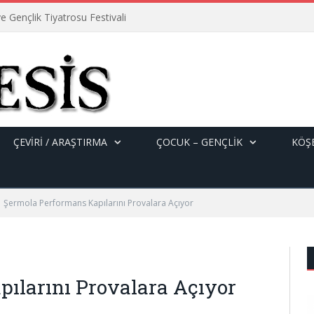
e Gençlik Tiyatrosu Festivali
ÇEVİRİ / ARAŞTIRMA
ÇOCUK – GENÇLIK
KÖŞE
Şermola Performans Kapılarını Provalara Açıyor
ılarını Provalara Açıyor