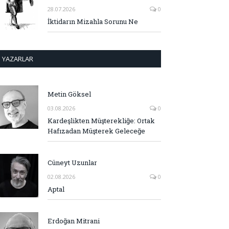
28.07.2026
0
İktidarın Mizahla Sorunu Ne
YAZARLAR
Metin Göksel
03.08.2026
0
Kardeşlikten Müşterekliğe: Ortak
Hafızadan Müşterek Geleceğe
Cüneyt Uzunlar
02.08.2026
0
Aptal
Erdoğan Mitrani