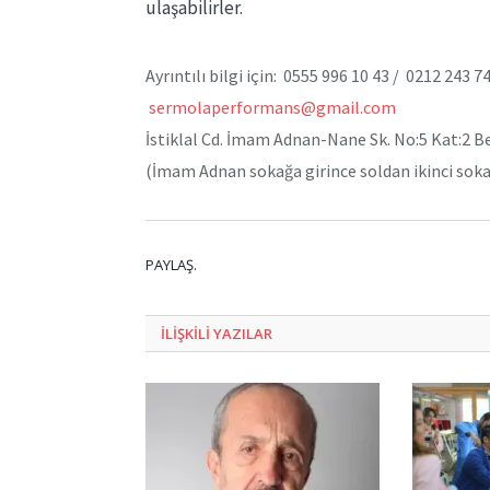
ulaşabilirler.
Ayrıntılı bilgi için:
0555 996 10 43 /
0212 243 7
sermolaperformans@gmail.com
İstiklal Cd. İmam Adnan-Nane Sk. No:5 Kat:2 B
(İmam Adnan sokağa girince soldan ikinci sokak-
PAYLAŞ.
ILIŞKILI
YAZILAR