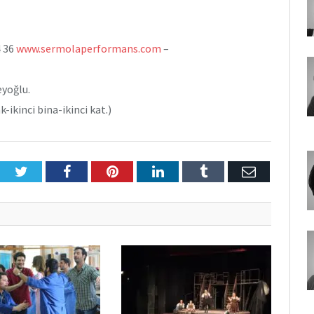
4 36
www.sermolaperformans.com
–
eyoğlu.
ikinci bina-ikinci kat.)
Twitter
Facebook
Pinterest
LinkedIn
Tumblr
E-
Posta