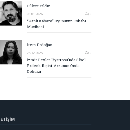
Bülent Yıldız
03.01.2026
0
“Kanlı Kabare” Oyununun Esbabı
Mucibesi
İrem Erdoğan
25.12.2025
0
İzmir Devlet Tiyatrosu’nda Sibel
Erdenk Rejisi: Arzunun Onda
Dokuzu
LETİŞİM