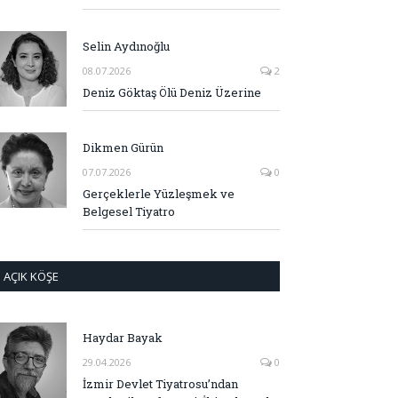
Selin Aydınoğlu
08.07.2026
2
Deniz Göktaş Ölü Deniz Üzerine
Dikmen Gürün
07.07.2026
0
Gerçeklerle Yüzleşmek ve
Belgesel Tiyatro
AÇIK KÖŞE
Haydar Bayak
29.04.2026
0
İzmir Devlet Tiyatrosu’ndan