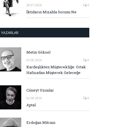
28.07.2026
0
İktidarın Mizahla Sorunu Ne
YAZARLAR
Metin Göksel
03.08.2026
0
Kardeşlikten Müşterekliğe: Ortak
Hafızadan Müşterek Geleceğe
Cüneyt Uzunlar
02.08.2026
0
Aptal
Erdoğan Mitrani