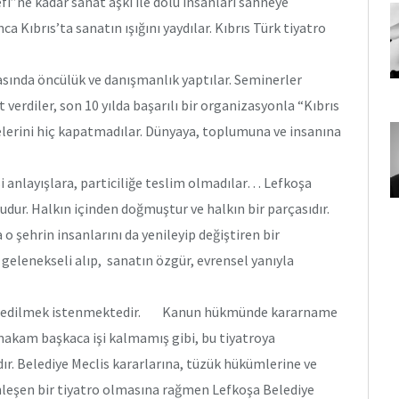
i”ne kadar sanat aşkı ile dolu insanları sahneye
a Kıbrıs’ta sanatın ışığını yaydılar. Kıbrıs Türk tiyatro
masında öncülük ve danışmanlık yaptılar. Seminerler
 verdiler, son 10 yılda başarılı bir organizasyonla “Kıbrıs
rdelerini hiç kapatmadılar. Dünyaya, toplumuna ve insanına
si anlayışlara, particiliğe teslim olmadılar… Lefkoşa
udur. Halkın içinden doğmuştur ve halkın bir parçasıdır.
o şehrin insanlarını da yenileyip değiştiren bir
 gelenekseli alıp, sanatın özgür, evrensel yanıyla
, yok edilmek istenmektedir. Kanun hükmünde kararname
ymakam başkaca işi kalmamış gibi, bu tiyatroya
. Belediye Meclis kararlarına, tüzük hükümlerine ve
ünleşen bir tiyatro olmasına rağmen Lefkoşa Belediye