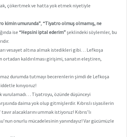
ak, çökertmek ve hatta yok etmek niyetiyle
ro kimin umurunda”
,
“Tiyatro olmuş olmamış, ne
ığında ise
“Hepsini iptal ederim”
şeklindeki söylemler, bu
ıdır.
arı vesayet altına almak istedikleri gibi… Lefkoşa
ortadan kaldırılması girişimi, sanatın eleştiren,
çamaz durumda tutmayı becerenlerin şimdi de Lefkoşa
iddetle kınıyoruz!
uk vurulamadı… Tiyatroyu, özünde düşünceyi
ısında daima yok olup gitmişlerdir. Kıbrıslı siyasilerin
 tavır alacaklarını ummak istiyoruz! Kıbrıs’lı
su’nun onurlu mücadelesinin yanındayız! Var gücümüzle