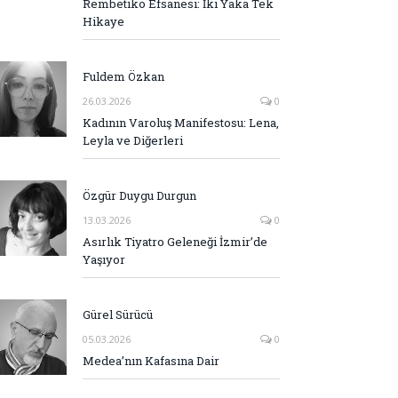
Rembetiko Efsanesi: İki Yaka Tek
Hikaye
Fuldem Özkan
26.03.2026
0
Kadının Varoluş Manifestosu: Lena,
Leyla ve Diğerleri
Özgür Duygu Durgun
13.03.2026
0
Asırlık Tiyatro Geleneği İzmir’de
Yaşıyor
Gürel Sürücü
05.03.2026
0
Medea’nın Kafasına Dair