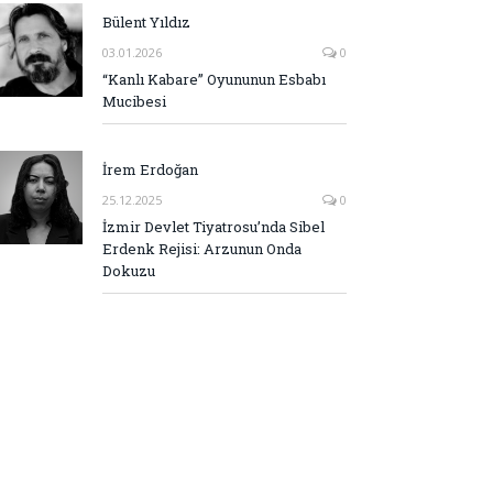
Bülent Yıldız
03.01.2026
0
“Kanlı Kabare” Oyununun Esbabı
Mucibesi
İrem Erdoğan
25.12.2025
0
İzmir Devlet Tiyatrosu’nda Sibel
Erdenk Rejisi: Arzunun Onda
Dokuzu