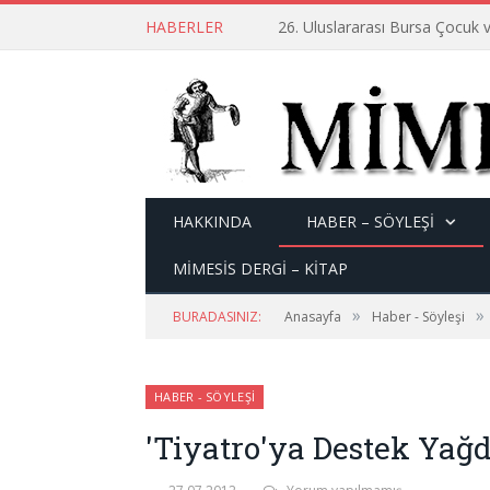
HABERLER
26. Uluslararası Bursa Çocuk v
HAKKINDA
HABER – SÖYLEŞI
MİMESİS DERGİ – KİTAP
»
»
BURADASINIZ:
Anasayfa
Haber - Söyleşi
HABER - SÖYLEŞI
'Tiyatro'ya Destek Yağd