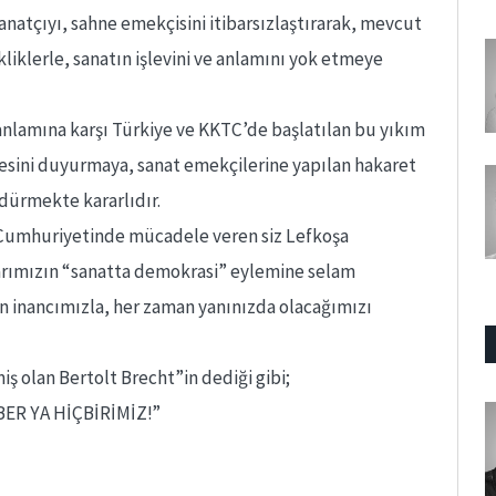
sanatçıyı, sahne emekçisini itibarsızlaştırarak, mevcut
kliklerle, sanatın işlevini ve anlamını yok etmeye
anlamına karşı Türkiye ve KKTC’de başlatılan bu yıkım
sesini duyurmaya, sanat emekçilerine yapılan hakaret
rdürmekte kararlıdır.
 Cumhuriyetinde mücadele veren siz Lefkoşa
larımızın “sanatta demokrasi” eylemine selam
n inancımızla, her zaman yanınızda olacağımızı
ş olan Bertolt Brecht”in dediği gibi;
ER YA HİÇBİRİMİZ!”