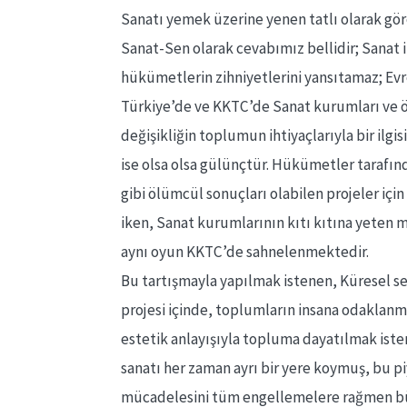
Sanatı yemek üzerine yenen tatlı olarak gör
Sanat-Sen olarak cevabımız bellidir; Sanat i
hükümetlerin zihniyetlerini yansıtamaz; Evre
Türkiye’de ve KKTC’de Sanat kurumları ve ö
değişikliğin toplumun ihtiyaçlarıyla bir ilgi
ise olsa olsa gülünçtür. Hükümetler tarafın
gibi ölümcül sonuçları olabilen projeler içi
iken, Sanat kurumlarının kıtı kıtına yeten mi
aynı oyun KKTC’de sahnelenmektedir.
Bu tartışmayla yapılmak istenen, Küresel s
projesi içinde, toplumların insana odaklan
estetik anlayışıyla topluma dayatılmak ist
sanatı her zaman ayrı bir yere koymuş, bu p
mücadelesini tüm engellemelere rağmen bü