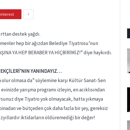
+
interest
rttan destek yağdı.
irmenler hep bir ağızdan Belediye Tiyatrosu’nun
INA YA HEP BERABER YA HİÇBİRİMİZ!” diye haykırdı.
MEKÇİLERİ’NIN YANINDAYIZ…
a olur olmasa da” söylemine karşı Kültür Sanat-Sen
, evinizde yarışma programı izleyin, en acıklısından
yorsunuz diye Tiyatro yok olmayacak, hatta yıkmaya
binadan ve bütçeden çok daha fazla bir şey, gereksiz
yıllardır iktidarların öldüremediği bir değer!