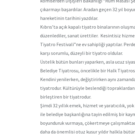
komiserden Dışişleri Bakanlığı “Rum Masası Şef
çıkarmayı başardılar. Aradan geçen 32 yıl boyunc
hareketinin tarihini yazdılar.
Kıbrıs’ta açık kapalı tiyatro binalarının oluş
düzenlediler, sanat ürettiler. Kesintisiz hizmet
Tiyatro Festivali”ne ev sahipliği yaptılar. Pe
karşı sorumlu, düzeyli bir tiyatro oldular.
Üstelik bütün bunları yaparken, asla ucuz siya
Belediye Tiyatrosu, öncelikle bir Halk Tiyatros
Kendini yenilerken, değiştirirken aynı zamanda 
tiyatrodur. Kültürüyle beslendiği topraklardan
birleştiren bir tiyatrodur.
Şimdi 32 yıllık emek, hizmet ve yaratıcılık
ile belediye başkanlığına tayin edilmiş bir ka
boyunduruk vurmaya, çökertmeye çalışmaktadır
daha da önemlisi otuz kusur yıldır halkla büt