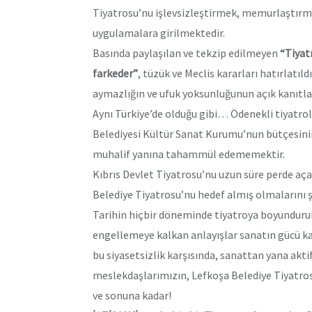
Tiyatrosu’nu işlevsizleştirmek, memurlaştırm
uygulamalara girilmektedir.
Basında paylaşılan ve tekzip edilmeyen
“Tiyat
farkeder”
, tüzük ve Meclis kararları hatırlatıld
aymazlığın ve ufuk yoksunluğunun açık kanıtlar
Aynı Türkiye’de olduğu gibi… Ödenekli tiyatrol
Belediyesi Kültür Sanat Kurumu’nun bütçesinin 
muhalif yanına tahammül edememektir.
Kıbrıs Devlet Tiyatrosu’nu uzun süre perde a
Belediye Tiyatrosu’nu hedef almış olmalarını ş
Tarihin hiçbir döneminde tiyatroya boyundur
engellemeye kalkan anlayışlar sanatın gücü karş
bu siyasetsizlik karşısında, sanattan yana aktif
meslekdaşlarımızın, Lefkoşa Belediye Tiyatro
ve sonuna kadar!