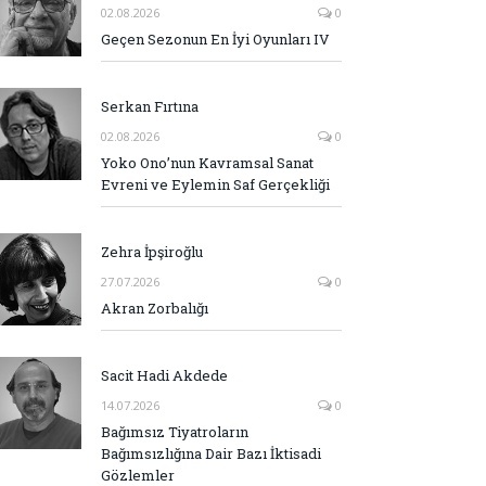
02.08.2026
0
Geçen Sezonun En İyi Oyunları IV
Serkan Fırtına
02.08.2026
0
Yoko Ono’nun Kavramsal Sanat
Evreni ve Eylemin Saf Gerçekliği
Zehra İpşiroğlu
27.07.2026
0
Akran Zorbalığı
Sacit Hadi Akdede
14.07.2026
0
Bağımsız Tiyatroların
Bağımsızlığına Dair Bazı İktisadi
Gözlemler