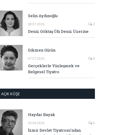
Selin Aydınoğlu
08.07.2026
2
Deniz Göktaş Ölü Deniz Üzerine
Dikmen Gürün
07.07.2026
0
Gerçeklerle Yüzleşmek ve
Belgesel Tiyatro
AÇIK KÖŞE
Haydar Bayak
29.04.2026
0
İzmir Devlet Tiyatrosu’ndan