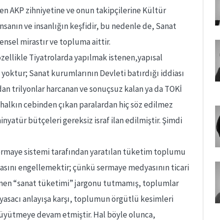
en AKP zihniyetine ve onun takipçilerine Kültür
nsanın ve insanlığın keşfidir, bu nedenle de, Sanat
nsel mirastır ve topluma aittir.
zellikle Tiyatrolarda yapılmak istenen,yapısal
si yoktur; Sanat kurumlarının Devleti batırdığı iddiası
dan trilyonlar harcanan ve sonuçsuz kalan ya da TOKİ
n halkın cebinden çıkan paralardan hiç söz edilmez
nyatür bütçeleri gereksiz israf ilan edilmiştir. Şimdi
ermaye sistemi tarafından yaratılan tüketim toplumu
masını engellemektir; çünkü sermaye medyasının ticari
enen “sanat tüketimi” jargonu tutmamış, toplumlar
iyasacı anlayışa karşı, toplumun örgütlü kesimleri
yütmeye devam etmiştir. Hal böyle olunca,