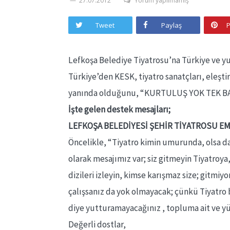
27.07.2012
Yorum yapılmamış
Tweet
Paylaş
P
Lefkoşa Belediye Tiyatrosu’na Türkiye ve yu
Türkiye’den KESK, tiyatro sanatçları, eleşt
yanında olduğunu,
“KURTULUŞ YOK TEK BAŞ
İşte gelen destek mesajları;
LEFKOŞA BELEDİYESİ ŞEHİR TİYATROSU E
Öncelikle, “Tiyatro kimin umurunda, olsa d
olarak mesajımız var; siz gitmeyin Tiyatroya
dizileri izleyin, kimse karışmaz size; gitmi
çalışsanız da yok olmayacak; çünkü Tiyatro 
diye yutturamayacağınız , topluma ait ve yüz
Değerli dostlar,