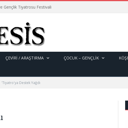
e Gençlik Tiyatrosu Festivali
ÇEVİRİ / ARAŞTIRMA
ÇOCUK – GENÇLIK
KÖŞE
'Tiyatro'ya Destek Yağdı
ı