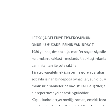
LEFKOŞA BELEDİYE TİYATROSU’NUN
ONURLU MÜCADELESİNİN YANINDAYIZ
1980 yılında, despotluğu marifet sayan siyasil
kurumdan uzaklaştırmışlardı. Uzaklaştırılanlar
dar imkanları ile yola çıktılar.
Tiyatro yapabilmek için yerine göre at arabasıy
sobayla ısınan bir depoda oynadılar, gün oldu v
minik şirin sahnelerine kavuştular. Geliştiler, s
bir repertuvar yelpazesi uyguladılar.
Küçük kadroları yetmediği zaman, emekli ka