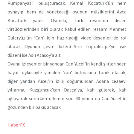
Kumpanyası’ buluşturacak. Kemal Kocatürk’ün hem
oynayıp hem de yöneteceği oyunun müziklerini Ayça
Kocatürk yaptı. Oyunda, Türk resminin desen
virtüözlerinden biri olarak kabul edilen ressam Mehmet
Güleryüz’ün ‘Can’ için hazırladığı video-desenler de rol
alacak. Oyunun çevre düzeni Sırrı Topraktepe’ye, ışık
düzeni ise Aslı Atasoy’a ait.
Oyunu izleyenler bir yandan Can Yücel’in kendi şiirlerinden
hayat öyküsüyle yeniden ‘can’ bulmasına tanık olacak,
diğer yandan Yücel’in izini doğumundan Adana cezaevi
yıllarına, Kuzguncuk’tan Datça’ya, kah gülerek, kah
ağlayarak sürerken ülkenin son 40 yılına da Can Yücel’in
gözünden bir bakış atacak.
HaberFX