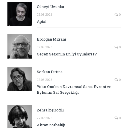
Cüneyt Uzunlar
02.08.2026
0
Aptal
Erdoğan Mitrani
02.08.2026
0
Geçen Sezonun En İyi Oyunları IV
Serkan Fırtına
02.08.2026
0
Yoko Ono’nun Kavramsal Sanat Evreni ve
Eylemin Saf Gerçekliği
Zehra İpşiroğlu
27.07.2026
0
Akran Zorbalığı