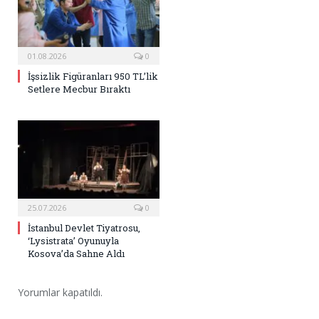
01.08.2026
0
İşsizlik Figüranları 950 TL’lik
Setlere Mecbur Bıraktı
25.07.2026
0
İstanbul Devlet Tiyatrosu,
‘Lysistrata’ Oyunuyla
Kosova’da Sahne Aldı
Yorumlar kapatıldı.