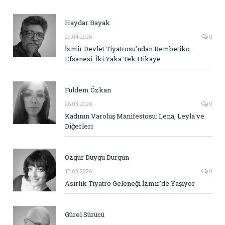
Haydar Bayak
29.04.2026
0
İzmir Devlet Tiyatrosu’ndan Rembetiko
Efsanesi: İki Yaka Tek Hikaye
Fuldem Özkan
26.03.2026
0
Kadının Varoluş Manifestosu: Lena, Leyla ve
Diğerleri
Özgür Duygu Durgun
13.03.2026
0
Asırlık Tiyatro Geleneği İzmir’de Yaşıyor
Gürel Sürücü