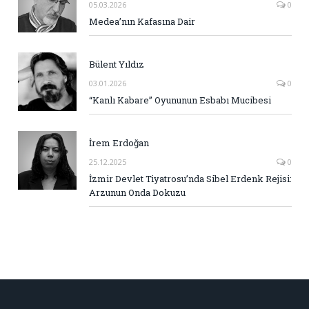
05.03.2026
0
Medea’nın Kafasına Dair
Bülent Yıldız
03.01.2026
0
“Kanlı Kabare” Oyununun Esbabı Mucibesi
İrem Erdoğan
25.12.2025
0
İzmir Devlet Tiyatrosu’nda Sibel Erdenk Rejisi:
Arzunun Onda Dokuzu