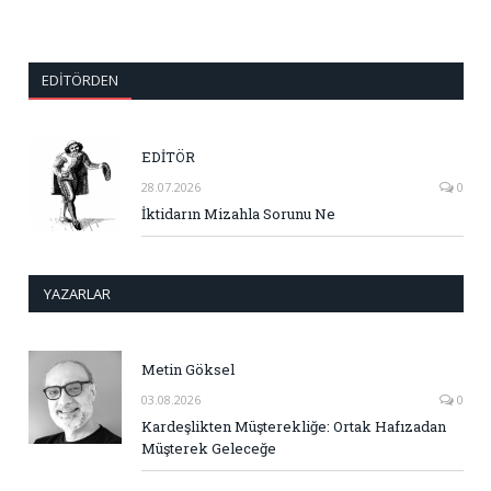
EDITÖRDEN
EDİTÖR
28.07.2026
0
İktidarın Mizahla Sorunu Ne
YAZARLAR
Metin Göksel
03.08.2026
0
Kardeşlikten Müşterekliğe: Ortak Hafızadan
Müşterek Geleceğe