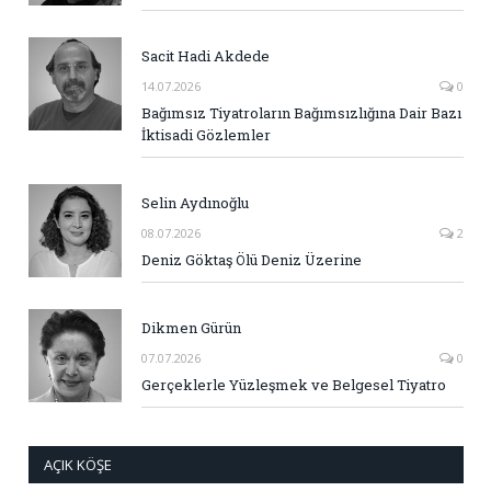
Sacit Hadi Akdede
14.07.2026
0
Bağımsız Tiyatroların Bağımsızlığına Dair Bazı
İktisadi Gözlemler
Selin Aydınoğlu
08.07.2026
2
Deniz Göktaş Ölü Deniz Üzerine
Dikmen Gürün
07.07.2026
0
Gerçeklerle Yüzleşmek ve Belgesel Tiyatro
AÇIK KÖŞE