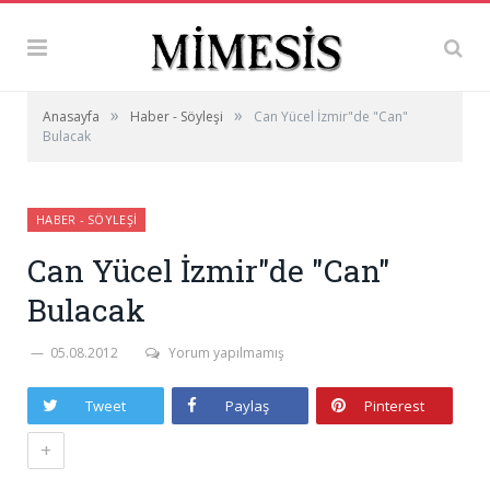
»
»
Anasayfa
Haber - Söyleşi
Can Yücel İzmir"de "Can"
Bulacak
HABER - SÖYLEŞI
Can Yücel İzmir"de "Can"
Bulacak
05.08.2012
Yorum yapılmamış
Tweet
Paylaş
Pinterest
+