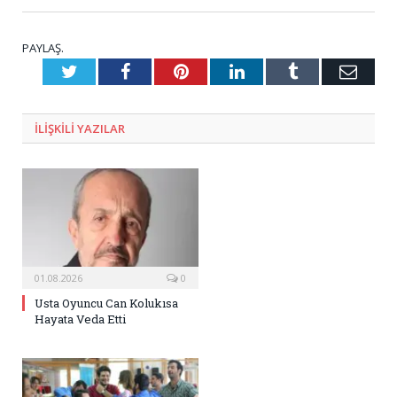
PAYLAŞ.
Twitter
Facebook
Pinterest
LinkedIn
Tumblr
E-
Posta
ILIŞKILI
YAZILAR
01.08.2026
0
Usta Oyuncu Can Kolukısa
Hayata Veda Etti