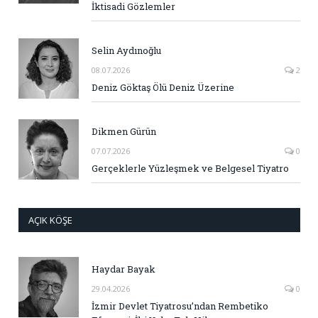
İktisadi Gözlemler
Selin Aydınoğlu
08.07.2026
2
Deniz Göktaş Ölü Deniz Üzerine
Dikmen Gürün
07.07.2026
0
Gerçeklerle Yüzleşmek ve Belgesel Tiyatro
AÇIK KÖŞE
Haydar Bayak
29.04.2026
0
İzmir Devlet Tiyatrosu’ndan Rembetiko