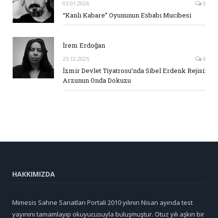
03.01.2026
0
“Kanlı Kabare” Oyununun Esbabı Mucibesi
İrem Erdoğan
25.12.2025
0
İzmir Devlet Tiyatrosu’nda Sibel Erdenk Rejisi:
Arzunun Onda Dokuzu
HAKKIMIZDA
Mimesis Sahne Sanatları Portali 2010 yılının Nisan ayında test
yayınını tamamlayıp okuyucusuyla buluşmuştur. Otuz yılı aşkın bir