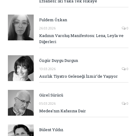
Efsanesi: İki Yaka Tek Hikaye
Fuldem Özkan
26.03.2026
0
Kadının Varoluş Manifestosu: Lena, Leyla ve
Diğerleri
Özgür Duygu Durgun
13.03.2026
0
Asırlık Tiyatro Geleneği İzmir’de Yaşıyor
Gürel Sürücü
05.03.2026
0
Medea’nın Kafasına Dair
Bülent Yıldız