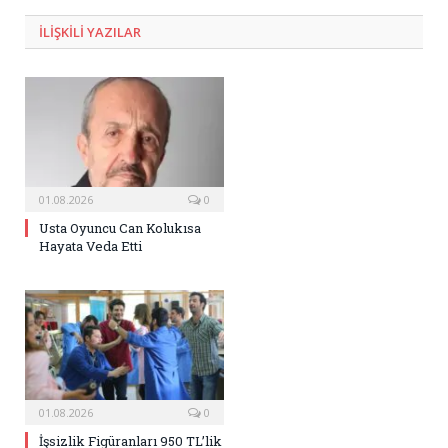
ILIŞKILI
YAZILAR
01.08.2026
0
Usta Oyuncu Can Kolukısa
Hayata Veda Etti
01.08.2026
0
İşsizlik Figüranları 950 TL’lik