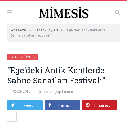
»
»
Anasayfa
Haber - Söyleşi
"Ege'deki Antik Kentlerde
Sahne Sanatları Festivali"
HABER - SÖYLEŞI
"Ege'deki Antik Kentlerde
Sahne Sanatları Festivali"
05.08.2012
Yorum yapılmamış
Tweet
Paylaş
Pinterest
+