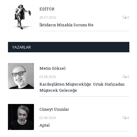
EDİTÖR
28.07.2026
0
İktidarın Mizahla Sorunu Ne
YAZARLAR
Metin Göksel
03.08.2026
0
Kardeşlikten Müşterekliğe: Ortak Hafızadan
Müşterek Geleceğe
Cüneyt Uzunlar
02.08.2026
0
Aptal