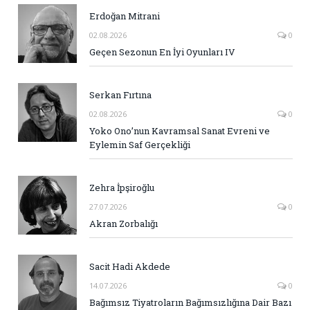
Erdoğan Mitrani
02.08.2026
0
Geçen Sezonun En İyi Oyunları IV
Serkan Fırtına
02.08.2026
0
Yoko Ono’nun Kavramsal Sanat Evreni ve
Eylemin Saf Gerçekliği
Zehra İpşiroğlu
27.07.2026
0
Akran Zorbalığı
Sacit Hadi Akdede
14.07.2026
0
Bağımsız Tiyatroların Bağımsızlığına Dair Bazı