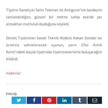
Tiyatro Sanatçısı Selin Tekman da Antigone’nin kardeşini
canlandırdığını, güncel bir metne sahip eserde yer
almaktan mutluluk duyduğunu söyledi.
Devlet Tiyatroları Sanat Teknik Müdürü Hakan Dündar ise
ücretsiz sahnelenecek oyunun, yarın Efes Antik
Kenti’ndeki küçük tiyatroda tiyatroseverlerle buluşacağını
bildirdi.
Haberler
PAYLAŞ.
Twitter
Facebook
Pinterest
LinkedIn
Tumblr
E-
Posta