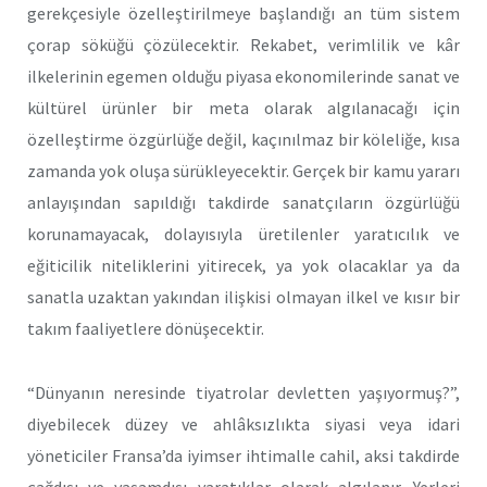
gerekçesiyle özelleştirilmeye başlandığı an tüm sistem
çorap söküğü çözülecektir. Rekabet, verimlilik ve kâr
ilkelerinin egemen olduğu piyasa ekonomilerinde sanat ve
kültürel ürünler bir meta olarak algılanacağı için
özelleştirme özgürlüğe değil, kaçınılmaz bir köleliğe, kısa
zamanda yok oluşa sürükleyecektir. Gerçek bir kamu yararı
anlayışından sapıldığı takdirde sanatçıların özgürlüğü
korunamayacak, dolayısıyla üretilenler yaratıcılık ve
eğiticilik niteliklerini yitirecek, ya yok olacaklar ya da
sanatla uzaktan yakından ilişkisi olmayan ilkel ve kısır bir
takım faaliyetlere dönüşecektir.
“Dünyanın neresinde tiyatrolar devletten yaşıyormuş?”,
diyebilecek düzey ve ahlâksızlıkta siyasi veya idari
yöneticiler Fransa’da iyimser ihtimalle cahil, aksi takdirde
çağdışı ve yaşamdışı yaratıklar olarak algılanır. Yerleri