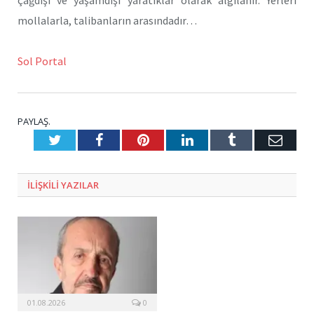
mollalarla, talibanların arasındadır…
Sol Portal
PAYLAŞ.
Twitter
Facebook
Pinterest
LinkedIn
Tumblr
E-
Posta
ILIŞKILI
YAZILAR
01.08.2026
0