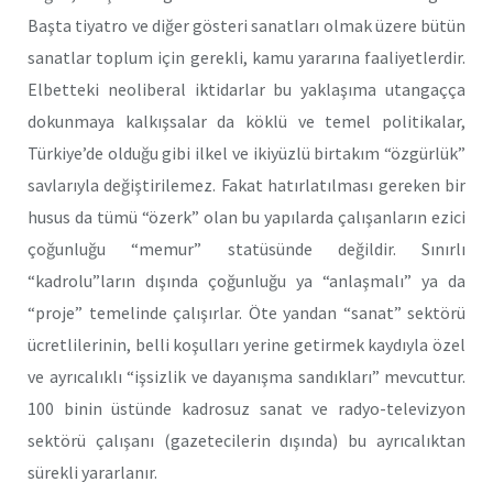
Başta tiyatro ve diğer gösteri sanatları olmak üzere bütün
sanatlar toplum için gerekli, kamu yararına faaliyetlerdir.
Elbetteki neoliberal iktidarlar bu yaklaşıma utangaçça
dokunmaya kalkışsalar da köklü ve temel politikalar,
Türkiye’de olduğu gibi ilkel ve ikiyüzlü birtakım “özgürlük”
savlarıyla değiştirilemez. Fakat hatırlatılması gereken bir
husus da tümü “özerk” olan bu yapılarda çalışanların ezici
çoğunluğu “memur” statüsünde değildir. Sınırlı
“kadrolu”ların dışında çoğunluğu ya “anlaşmalı” ya da
“proje” temelinde çalışırlar. Öte yandan “sanat” sektörü
ücretlilerinin, belli koşulları yerine getirmek kaydıyla özel
ve ayrıcalıklı “işsizlik ve dayanışma sandıkları” mevcuttur.
100 binin üstünde kadrosuz sanat ve radyo-televizyon
sektörü çalışanı (gazetecilerin dışında) bu ayrıcalıktan
sürekli yararlanır.