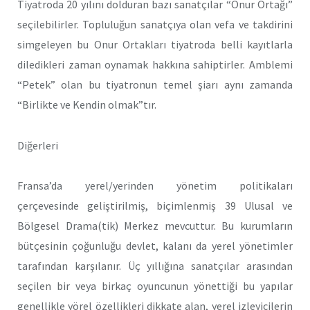
Tiyatroda 20 yılını dolduran bazı sanatçılar “Onur Ortağı”
seçilebilirler. Topluluğun sanatçıya olan vefa ve takdirini
simgeleyen bu Onur Ortakları tiyatroda belli kayıtlarla
diledikleri zaman oynamak hakkına sahiptirler. Amblemi
“Petek” olan bu tiyatronun temel şiarı aynı zamanda
“Birlikte ve Kendin olmak”tır.
Diğerleri
Fransa’da yerel/yerinden yönetim politikaları
çerçevesinde geliştirilmiş, biçimlenmiş 39 Ulusal ve
Bölgesel Drama(tik) Merkez mevcuttur. Bu kurumların
bütçesinin çoğunluğu devlet, kalanı da yerel yönetimler
tarafından karşılanır. Üç yıllığına sanatçılar arasından
seçilen bir veya birkaç oyuncunun yönettiği bu yapılar
genellikle yörel özellikleri dikkate alan, yerel izleyicilerin