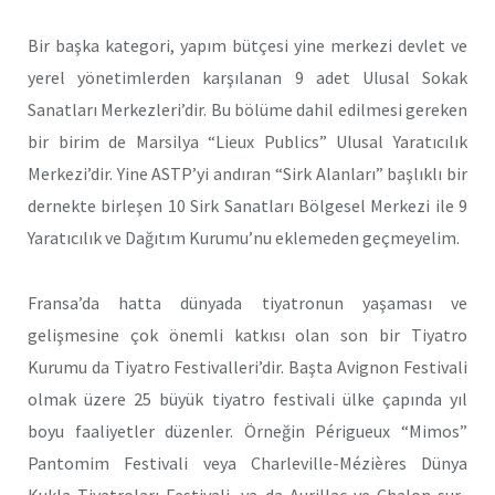
Bir başka kategori, yapım bütçesi yine merkezi devlet ve
yerel yönetimlerden karşılanan 9 adet Ulusal Sokak
Sanatları Merkezleri’dir. Bu bölüme dahil edilmesi gereken
bir birim de Marsilya “Lieux Publics” Ulusal Yaratıcılık
Merkezi’dir. Yine ASTP’yi andıran “Sirk Alanları” başlıklı bir
dernekte birleşen 10 Sirk Sanatları Bölgesel Merkezi ile 9
Yaratıcılık ve Dağıtım Kurumu’nu eklemeden geçmeyelim.
Fransa’da hatta dünyada tiyatronun yaşaması ve
gelişmesine çok önemli katkısı olan son bir Tiyatro
Kurumu da Tiyatro Festivalleri’dir. Başta Avignon Festivali
olmak üzere 25 büyük tiyatro festivali ülke çapında yıl
boyu faaliyetler düzenler. Örneğin Périgueux “Mimos”
Pantomim Festivali veya Charleville-Mézières Dünya
Kukla Tiyatroları Festivali, ya da Aurillac ve Chalon-sur-