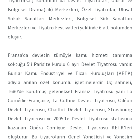
Tiyatro(sal) kurumları da Devlet Tiyatroları, Ulusal ve
Bölgesel Drama(tik) Merkezleri, Özel Tiyatrolar, Ulusal
Sokak Sanatları Merkezleri, Bölgesel Sirk Sanatları
Merkezleri ve Tiyatro Festivalleri şeklinde 6 alt bölümden
oluşur.
Fransa’da devletin tümüyle kamu hizmeti tanımına
soktuğu 5’i Paris’te kurulu 6 ayrı Devlet Tiyatrosu vardır.
Bunlar Kamu Endüstriyel ve Ticari Kuruluşları (KETK)
adıyla anılan özel konumlu işletmelerdir. Üç sahneli,
1680’de kurulmuş geleneksel Fransız Tiyatrosu yani La
Comédie-Française, La Colline Devlet Tiyatrosu, Odéon
Devlet Tiyatrosu, Chaillot Devlet Tiyatrosu, Strasbourg
Devlet Tiyatrosu ve 2005’te Devlet Tiyatrosu statüsünü
kazanan Opéra Comique Devlet Tiyatrosu KETK’leri
oluşturur. Bu tiyatroların Genel Yöneticisi ve Yönetim