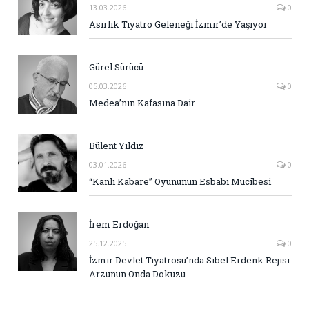
13.03.2026
0
Asırlık Tiyatro Geleneği İzmir’de Yaşıyor
Gürel Sürücü
05.03.2026
0
Medea’nın Kafasına Dair
Bülent Yıldız
03.01.2026
0
“Kanlı Kabare” Oyununun Esbabı Mucibesi
İrem Erdoğan
25.12.2025
0
İzmir Devlet Tiyatrosu’nda Sibel Erdenk Rejisi:
Arzunun Onda Dokuzu