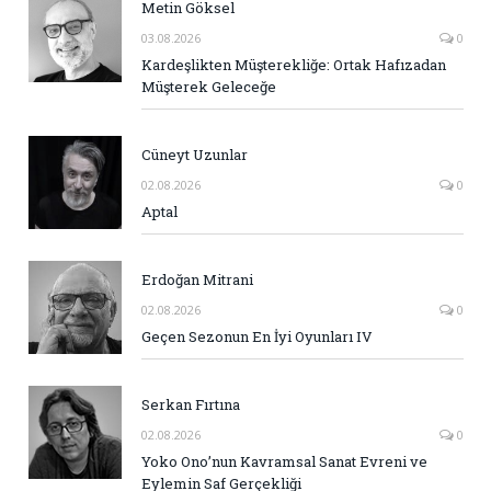
Metin Göksel
03.08.2026
0
Kardeşlikten Müşterekliğe: Ortak Hafızadan
Müşterek Geleceğe
Cüneyt Uzunlar
02.08.2026
0
Aptal
Erdoğan Mitrani
02.08.2026
0
Geçen Sezonun En İyi Oyunları IV
Serkan Fırtına
02.08.2026
0
Yoko Ono’nun Kavramsal Sanat Evreni ve
Eylemin Saf Gerçekliği