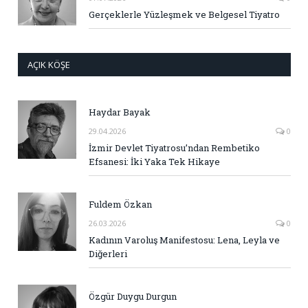
Gerçeklerle Yüzleşmek ve Belgesel Tiyatro
AÇIK KÖŞE
Haydar Bayak
29.04.2026
0
İzmir Devlet Tiyatrosu’ndan Rembetiko
Efsanesi: İki Yaka Tek Hikaye
Fuldem Özkan
26.03.2026
0
Kadının Varoluş Manifestosu: Lena, Leyla ve
Diğerleri
Özgür Duygu Durgun