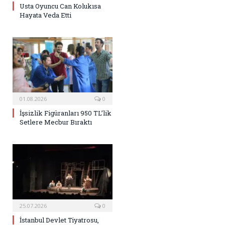
Usta Oyuncu Can Kolukısa
Hayata Veda Etti
01.08.2026
0
İşsizlik Figüranları 950 TL’lik
Setlere Mecbur Bıraktı
25.07.2026
0
İstanbul Devlet Tiyatrosu,