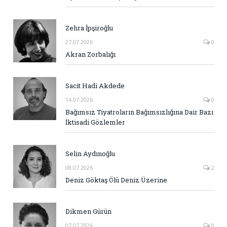
Zehra İpşiroğlu
27.07.2026
0
Akran Zorbalığı
Sacit Hadi Akdede
14.07.2026
0
Bağımsız Tiyatroların Bağımsızlığına Dair Bazı
İktisadi Gözlemler
Selin Aydınoğlu
08.07.2026
2
Deniz Göktaş Ölü Deniz Üzerine
Dikmen Gürün
07.07.2026
0