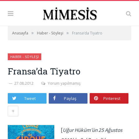
»
»
Anasayfa
Haber - Söyleşi
Fransa’da Tiyatro
HABER - SÖYLEŞI
Fransa’da Tiyatro
27.08.2012
Yorum yapılmamış
Tweet
Paylaş
Pinterest
+
[
Uğur Hüküm’ün 25 Ağustos