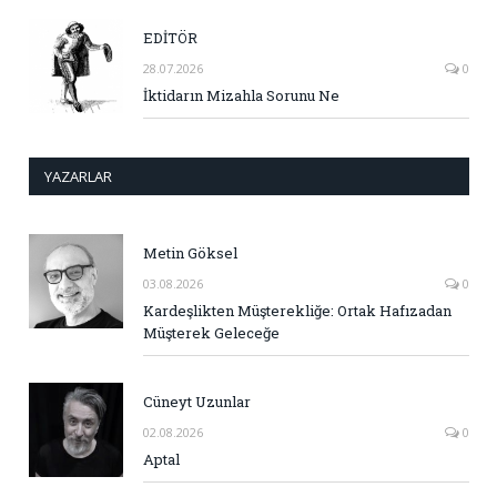
EDİTÖR
28.07.2026
0
İktidarın Mizahla Sorunu Ne
YAZARLAR
Metin Göksel
03.08.2026
0
Kardeşlikten Müşterekliğe: Ortak Hafızadan
Müşterek Geleceğe
Cüneyt Uzunlar
02.08.2026
0
Aptal