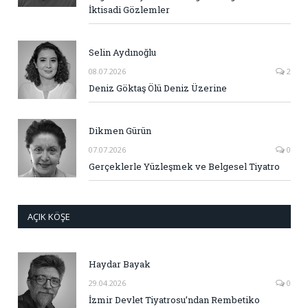
İktisadi Gözlemler
Selin Aydınoğlu
08.07.2026
2
Deniz Göktaş Ölü Deniz Üzerine
Dikmen Gürün
07.07.2026
0
Gerçeklerle Yüzleşmek ve Belgesel Tiyatro
AÇIK KÖŞE
Haydar Bayak
29.04.2026
0
İzmir Devlet Tiyatrosu’ndan Rembetiko