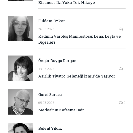
Efsanesi: İki Yaka Tek Hikaye
Fuldem Özkan
26.03.2026
0
Kadının Varoluş Manifestosu: Lena, Leyla ve
Diğerleri
Özgür Duygu Durgun
13.03.2026
0
Asırlık Tiyatro Geleneği İzmir’de Yaşıyor
Gürel Sürücü
05.03.2026
0
Medea’nın Kafasına Dair
Bülent Yıldız