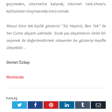
geçmeden, internette kalarak, internet talk-show’u
kültürünün oluşmasında öncü olmak.
Mesut Süre tek kişilik gösterisi “Siz Hepiniz, Ben Tek” ile
her Cuma akşamı sahnede. Sıcak yaz akşamlarını farklı bir
seçenek ile değerlendirmek isteyenler bu gösteriyi keyifle
izleyebilir…
Demet Özbay
Ntvmsnbc
PAYLAŞ.
Twitter
Facebook
Pinterest
LinkedIn
Tumblr
E-