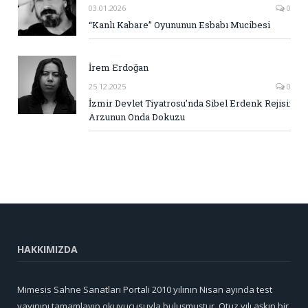
03.01.2026
0
“Kanlı Kabare” Oyununun Esbabı Mucibesi
İrem Erdoğan
25.12.2025
0
İzmir Devlet Tiyatrosu’nda Sibel Erdenk Rejisi:
Arzunun Onda Dokuzu
HAKKIMIZDA
Mimesis Sahne Sanatları Portali 2010 yılının Nisan ayında test
yayınını tamamlayıp okuyucusuyla buluşmuştur. Otuz yılı aşkın bir