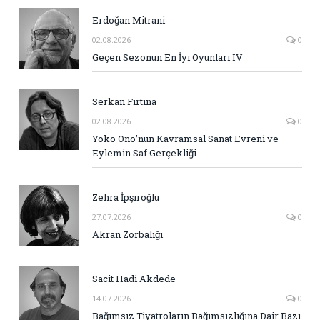
Erdoğan Mitrani
02.08.2026
0
Geçen Sezonun En İyi Oyunları IV
Serkan Fırtına
02.08.2026
0
Yoko Ono’nun Kavramsal Sanat Evreni ve
Eylemin Saf Gerçekliği
Zehra İpşiroğlu
27.07.2026
0
Akran Zorbalığı
Sacit Hadi Akdede
14.07.2026
0
Bağımsız Tiyatroların Bağımsızlığına Dair Bazı