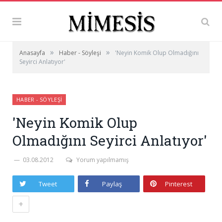
»
»
Anasayfa
Haber - Söyleşi
'Neyin Komik Olup Olmadığını
Seyirci Anlatıyor'
HABER - SÖYLEŞI
'Neyin Komik Olup
Olmadığını Seyirci Anlatıyor'
03.08.2012
Yorum yapılmamış
Tweet
Paylaş
Pinterest
+