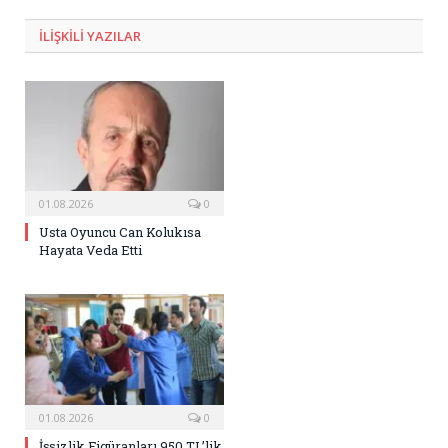
Posta
ILIŞKILI
YAZILAR
01.08.2026
0
Usta Oyuncu Can Kolukısa
Hayata Veda Etti
01.08.2026
0
İşsizlik Figüranları 950 TL’lik