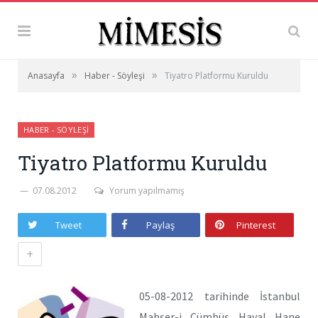
»
»
Anasayfa
Haber - Söyleşi
Tiyatro Platformu Kuruldu
HABER - SÖYLEŞI
Tiyatro Platformu Kuruldu
07.08.2012
Yorum yapılmamış
Tweet
Paylaş
Pinterest
+
05-08-2012 tarihinde İstanbul
Mahşer-i Cümbüş Hayal Hane