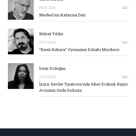
05.03.2026
0
Medea’nın Kafasına Dair
Bülent Yıldız
03.01.2026
0
“Kanlı Kabare” Oyununun Esbabı Mucibesi
İrem Erdoğan
25.12.2025
0
İzmir Devlet Tiyatrosu’nda Sibel Erdenk Rejisi:
Arzunun Onda Dokuzu