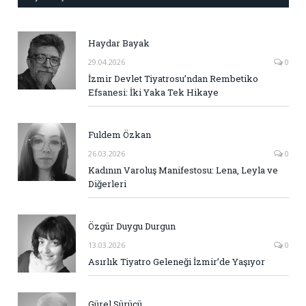
Haydar Bayak
29.04.2026
0
İzmir Devlet Tiyatrosu’ndan Rembetiko
Efsanesi: İki Yaka Tek Hikaye
Fuldem Özkan
26.03.2026
0
Kadının Varoluş Manifestosu: Lena, Leyla ve
Diğerleri
Özgür Duygu Durgun
13.03.2026
0
Asırlık Tiyatro Geleneği İzmir’de Yaşıyor
Gürel Sürücü