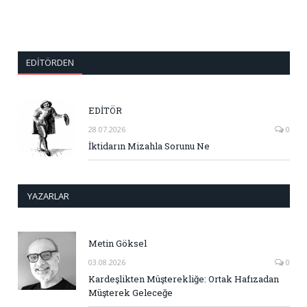
EDITÖRDEN
EDİTÖR
28.07.2026
0
İktidarın Mizahla Sorunu Ne
YAZARLAR
Metin Göksel
03.08.2026
0
Kardeşlikten Müşterekliğe: Ortak Hafızadan
Müşterek Geleceğe