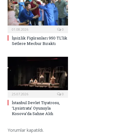
01.08.2026
0
İşsizlik Figüranları 950 TL’lik
Setlere Mecbur Bıraktı
25.07.2026
0
İstanbul Devlet Tiyatrosu,
‘Lysistrata’ Oyunuyla
Kosova’da Sahne Aldı
Yorumlar kapatıldı.