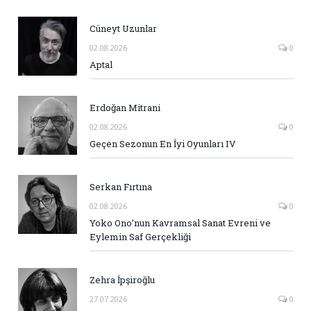
Cüneyt Uzunlar
02.08.2026
0
Aptal
Erdoğan Mitrani
02.08.2026
0
Geçen Sezonun En İyi Oyunları IV
Serkan Fırtına
02.08.2026
0
Yoko Ono’nun Kavramsal Sanat Evreni ve
Eylemin Saf Gerçekliği
Zehra İpşiroğlu
27.07.2026
0