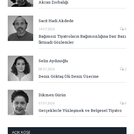
Akran Zorbalığı
Sacit Hadi Akdede
14.07.2026
0
Bağımsız Tiyatroların Bağımsızlığına Dair Bazı
İktisadi Gözlemler
Selin Aydınoğlu
08.07.2026
2
Deniz Göktaş Ölü Deniz Üzerine
Dikmen Gürün
07.07.2026
0
Gerçeklerle Yüzleşmek ve Belgesel Tiyatro
AÇIK KÖŞE