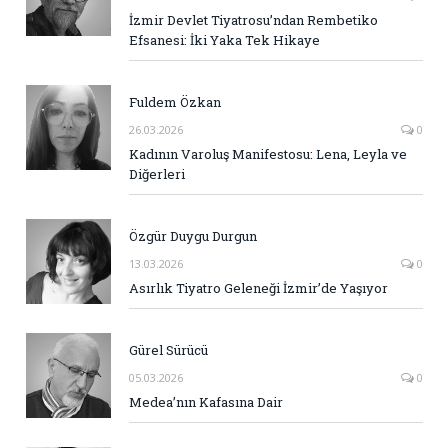
İzmir Devlet Tiyatrosu’ndan Rembetiko
Efsanesi: İki Yaka Tek Hikaye
Fuldem Özkan
26.03.2026
0
Kadının Varoluş Manifestosu: Lena, Leyla ve
Diğerleri
Özgür Duygu Durgun
13.03.2026
0
Asırlık Tiyatro Geleneği İzmir’de Yaşıyor
Gürel Sürücü
05.03.2026
0
Medea’nın Kafasına Dair