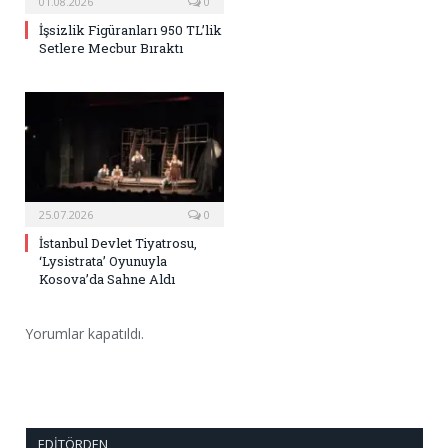
01.08.2026
0
İşsizlik Figüranları 950 TL’lik
Setlere Mecbur Bıraktı
25.07.2026
0
İstanbul Devlet Tiyatrosu,
‘Lysistrata’ Oyunuyla
Kosova’da Sahne Aldı
Yorumlar kapatıldı.
EDITÖRDEN