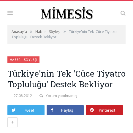
»
»
Anasayfa
Haber - Söyleşi
Türkiye'nin Tek 'Cüce Tiyatro
Topluluğu' Destek Bekliyor
HABER - SÖYLEŞI
Türkiye'nin Tek 'Cüce Tiyatro
Topluluğu' Destek Bekliyor
27.08.2012
Yorum yapılmamış
Tweet
Paylaş
Pinterest
+