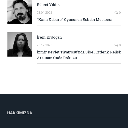
Bülent Yıldız
03.01.2026
0
“Kanlı Kabare” Oyununun Esbabı Mucibesi
İrem Erdoğan
25.12.2025
0
İzmir Devlet Tiyatrosu’nda Sibel Erdenk Rejisi:
Arzunun Onda Dokuzu
HAKKIMIZDA