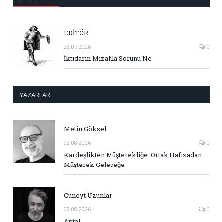
EDİTÖR
28.07.2026
0
İktidarın Mizahla Sorunu Ne
YAZARLAR
Metin Göksel
03.08.2026
0
Kardeşlikten Müşterekliğe: Ortak Hafızadan
Müşterek Geleceğe
Cüneyt Uzunlar
02.08.2026
0
Aptal