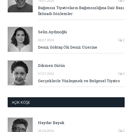
14.07.2026
0
Bağımsız Tiyatroların Bağımsızlığına Dair Bazı
İktisadi Gözlemler
Selin Aydınoğlu
08.07.2026
2
Deniz Göktaş Ölü Deniz Üzerine
Dikmen Gürün
07.07.2026
0
Gerçeklerle Yüzleşmek ve Belgesel Tiyatro
AÇIK KÖŞE
Haydar Bayak
29.04.2026
0