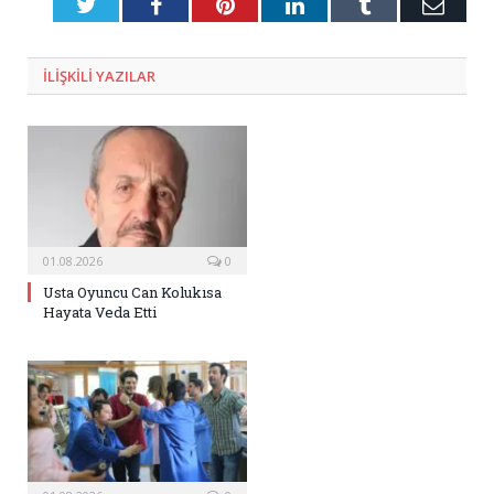
Twitter
Facebook
Pinterest
LinkedIn
Tumblr
E-
Posta
ILIŞKILI
YAZILAR
01.08.2026
0
Usta Oyuncu Can Kolukısa
Hayata Veda Etti