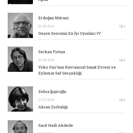
Erdoğan Mitrani
02.08.2026
0
Geçen Sezonun En İyi Oyunları IV
Serkan Fırtına
02.08.2026
0
Yoko Ono’nun Kavramsal Sanat Evreni ve
Eylemin Saf Gerçekliği
Zehra İpşiroğlu
27.07.2026
0
Akran Zorbalığı
Sacit Hadi Akdede