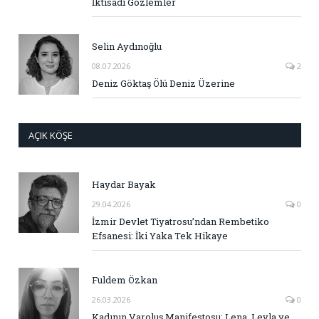
İktisadi Gözlemler
Selin Aydınoğlu
08.07.2026
2
Deniz Göktaş Ölü Deniz Üzerine
AÇIK KÖŞE
Haydar Bayak
29.04.2026
0
İzmir Devlet Tiyatrosu’ndan Rembetiko
Efsanesi: İki Yaka Tek Hikaye
Fuldem Özkan
26.03.2026
0
Kadının Varoluş Manifestosu: Lena, Leyla ve