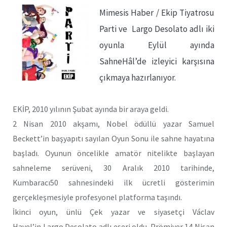
Mimesis Haber / Ekip Tiyatrosu
Parti ve Largo Desolato adlı iki
oyunla Eylül ayında
SahneHâl’de izleyici karşısına
çıkmaya hazırlanıyor.
EKİP, 2010 yılının Şubat ayında bir araya geldi.
2 Nisan 2010 akşamı, Nobel ödüllü yazar Samuel
Beckett’in başyapıtı sayılan Oyun Sonu ile sahne hayatına
başladı. Oyunun öncelikle amatör nitelikte başlayan
sahneleme serüveni, 30 Aralık 2010 tarihinde,
Kumbaracı50 sahnesindeki ilk ücretli gösterimin
gerçekleşmesiyle profesyonel platforma taşındı.
İkinci oyun, ünlü Çek yazar ve siyasetçi Václav
Havel’in Largo Desolato adlı eseri oldu. Prömiyer 14 Nisan