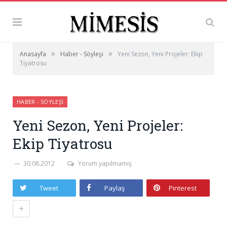
»
»
Anasayfa
Haber - Söyleşi
Yeni Sezon, Yeni Projeler: Ekip
Tiyatrosu
HABER - SÖYLEŞI
Yeni Sezon, Yeni Projeler:
Ekip Tiyatrosu
30.08.2012
Yorum yapılmamış
Tweet
Paylaş
Pinterest
+