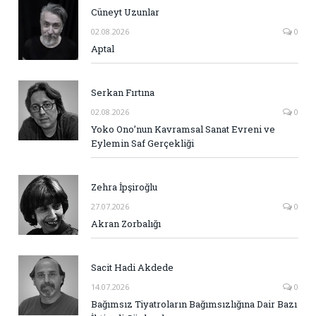
Cüneyt Uzunlar
02.08.2026
0
Aptal
Serkan Fırtına
02.08.2026
0
Yoko Ono’nun Kavramsal Sanat Evreni ve
Eylemin Saf Gerçekliği
Zehra İpşiroğlu
27.07.2026
0
Akran Zorbalığı
Sacit Hadi Akdede
14.07.2026
0
Bağımsız Tiyatroların Bağımsızlığına Dair Bazı