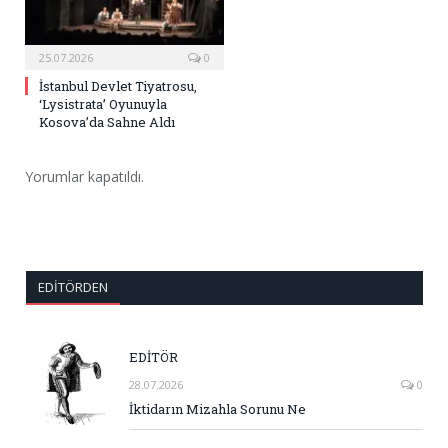
25.07.2026
0
İstanbul Devlet Tiyatrosu,
‘Lysistrata’ Oyunuyla
Kosova’da Sahne Aldı
Yorumlar kapatıldı.
EDITÖRDEN
EDİTÖR
28.07.2026
0
İktidarın Mizahla Sorunu Ne