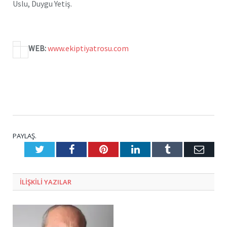
Uslu, Duygu Yetiş.
WEB:
www.ekiptiyatrosu.com
PAYLAŞ.
Twitter
Facebook
Pinterest
LinkedIn
Tumblr
E-
Posta
ILIŞKILI
YAZILAR