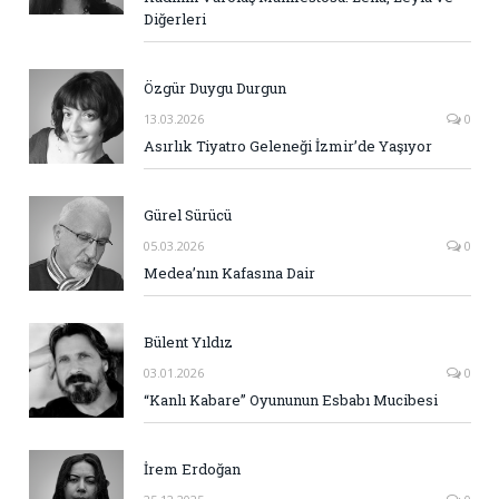
Diğerleri
Özgür Duygu Durgun
13.03.2026
0
Asırlık Tiyatro Geleneği İzmir’de Yaşıyor
Gürel Sürücü
05.03.2026
0
Medea’nın Kafasına Dair
Bülent Yıldız
03.01.2026
0
“Kanlı Kabare” Oyununun Esbabı Mucibesi
İrem Erdoğan