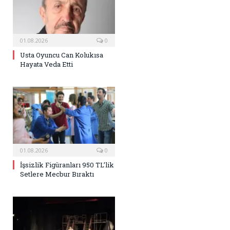
01.08.2026
0
Usta Oyuncu Can Kolukısa
Hayata Veda Etti
01.08.2026
0
İşsizlik Figüranları 950 TL’lik
Setlere Mecbur Bıraktı