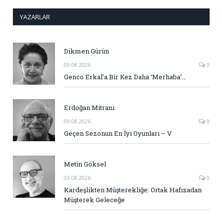
YAZARLAR
Dikmen Gürün
09.08.2026
0
Genco Erkal’a Bir Kez Daha ‘Merhaba’…
Erdoğan Mitrani
09.08.2026
0
Geçen Sezonun En İyi Oyunları – V
Metin Göksel
03.08.2026
0
Kardeşlikten Müşterekliğe: Ortak Hafızadan
Müşterek Geleceğe