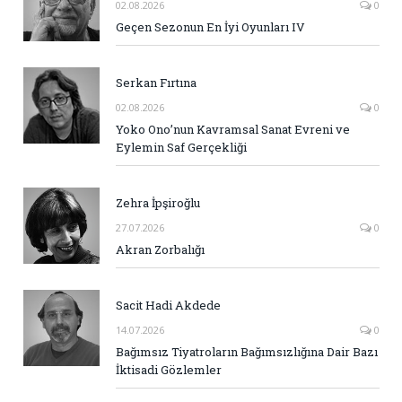
02.08.2026
0
Geçen Sezonun En İyi Oyunları IV
Serkan Fırtına
02.08.2026
0
Yoko Ono’nun Kavramsal Sanat Evreni ve
Eylemin Saf Gerçekliği
Zehra İpşiroğlu
27.07.2026
0
Akran Zorbalığı
Sacit Hadi Akdede
14.07.2026
0
Bağımsız Tiyatroların Bağımsızlığına Dair Bazı
İktisadi Gözlemler