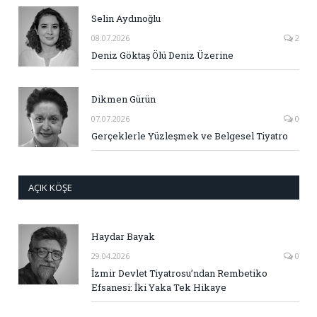
Selin Aydınoğlu
08.07.2026
2
Deniz Göktaş Ölü Deniz Üzerine
Dikmen Gürün
07.07.2026
0
Gerçeklerle Yüzleşmek ve Belgesel Tiyatro
AÇIK KÖŞE
Haydar Bayak
29.04.2026
0
İzmir Devlet Tiyatrosu’ndan Rembetiko
Efsanesi: İki Yaka Tek Hikaye