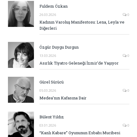
Fuldem Özkan
26.03.2026
0
Kadının Varoluş Manifestosu: Lena, Leyla ve
Diğerleri
Özgür Duygu Durgun
13.03.2026
0
Asırlık Tiyatro Geleneği İzmir’de Yaşıyor
Gürel Sürücü
05.03.2026
0
Medea’nın Kafasına Dair
Bülent Yıldız
03.01.2026
0
“Kanlı Kabare” Oyununun Esbabı Mucibesi