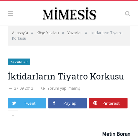
»
»
»
Anasayfa
Köşe Yazıları
Yazarlar
İktidarların Tiyatro
Korkusu
YAZARLAR
İktidarların Tiyatro Korkusu
27.09.2012
Yorum yapılmamış
Tweet
Paylaş
Pinterest
+
Metin Boran