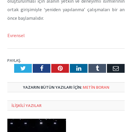
oluşturulması için alanın yetkin ve deneyimli isimlerinin
ortak girişimiyle ‘yeniden yapılanma’ çalışmaları bir an
önce başlamalıdır.
Evrensel
PAYLAŞ.
Twitter
Facebook
Pinterest
LinkedIn
Tumblr
E-
Posta
YAZARIN BÜTÜN YAZILARI IÇIN:
METIN BORAN
ILIŞKILI
YAZILAR