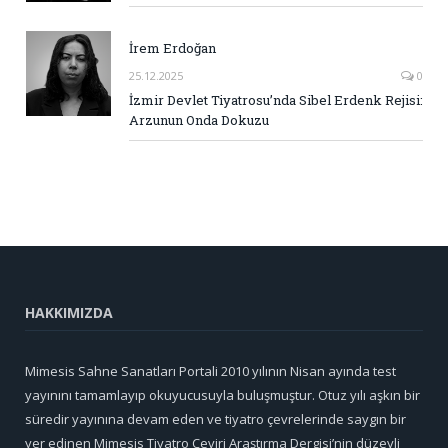
İrem Erdoğan
25.12.2025
0
İzmir Devlet Tiyatrosu’nda Sibel Erdenk Rejisi:
Arzunun Onda Dokuzu
HAKKIMIZDA
Mimesis Sahne Sanatları Portali 2010 yılının Nisan ayında test
yayınını tamamlayıp okuyucusuyla buluşmuştur. Otuz yılı aşkın bir
süredir yayınına devam eden ve tiyatro çevrelerinde saygın bir
yer edinen Mimesis Tiyatro Çeviri Araştırma Dergisi’nin düzeyli