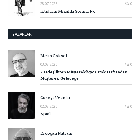
28.07.2026
0
İktidarın Mizahla Sorunu Ne
YAZARLAR
Metin Göksel
03.08.2026
0
Kardeşlikten Müşterekliğe: Ortak Hafızadan
Müşterek Geleceğe
Cüneyt Uzunlar
02.08.2026
0
Aptal
Erdoğan Mitrani